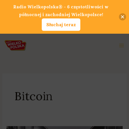
Przejdź
Radio Wielkopolska® - 6 częstotliwości w
do
północnej i zachodniej Wielkopolsce!
treści
Słuchaj teraz
Ma
Me
Bitcoin