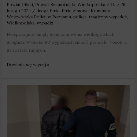
Powiat Pilski
,
Powiat Szamotulski
,
Wielkopolska
/
JL
/
26
lutego 2024
/
drogi
,
ferie
,
ferie zimowe
,
Komenda
Wojewódzka Policji w Poznaniu
,
policja
,
tragiczny wypadek
,
Wielkopolska
,
wypadki
Niespokojnie minęły ferie zimowe na wielkopolskich
drogach. W blisko 80 wypadkach śmierć poniosło 7 osób, a
81 zostało rannych.
Dowiedz się więcej »
20-
latek
podpalił
dom
i
budynek
gospodarczy