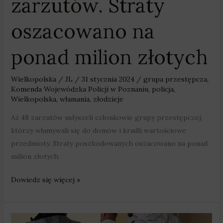
zarzutów. Straty
oszacowano na
ponad milion złotych
Wielkopolska
/
JL
/
31 stycznia 2024
/
grupa przestępcza
,
Komenda Wojewódzka Policji w Poznaniu
,
policja
,
Wielkopolska
,
włamania
,
złodzieje
Aż 48 zarzutów usłyszeli członkowie grupy przestępczej,
którzy włamywali się do domów i kradli wartościowe
przedmioty. Straty poszkodowanych oszacowano na ponad
milion złotych.
Dowiedz się więcej »
Suchy