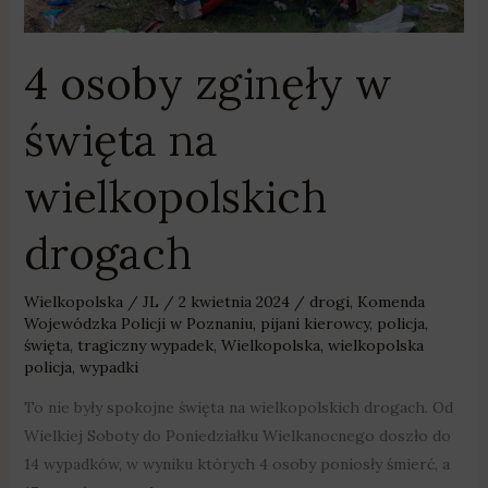
na
wielkopolskich
drogach
4 osoby zginęły w
święta na
wielkopolskich
drogach
Wielkopolska
/
JL
/
2 kwietnia 2024
/
drogi
,
Komenda
Wojewódzka Policji w Poznaniu
,
pijani kierowcy
,
policja
,
święta
,
tragiczny wypadek
,
Wielkopolska
,
wielkopolska
policja
,
wypadki
To nie były spokojne święta na wielkopolskich drogach. Od
Wielkiej Soboty do Poniedziałku Wielkanocnego doszło do
14 wypadków, w wyniku których 4 osoby poniosły śmierć, a