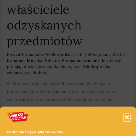
właściciele
odzyskanych
przedmiotów
Powiat Poznański
,
Wielkopolska
/
JL
/
30 stycznia 2024
/
Komenda Miejska Policji w Poznaniu
,
kradzież
,
kradzieże
,
policja
,
powiat poznański
,
Suchy Las
,
Wielkopolska
,
włamywacz
,
złodziej
Sucholescy policjanci ustalili i zatrzymali jednego z
podejrzanych o liczne włamania do aut oraz kradzieże
wartościowych przedmiotów. W trakcie przeszukania
miejsca pobytu sprawcy mundurowi natrafili na sporą ilość
biżuterii i elektroniki, która najprawdopodobniej pochodzi
z przestępstw.
Ta strona używa plików cookie.