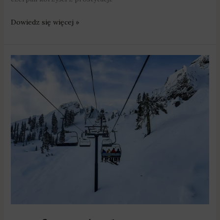
Dowiedz się więcej »
By
ferie
były
bezpieczne