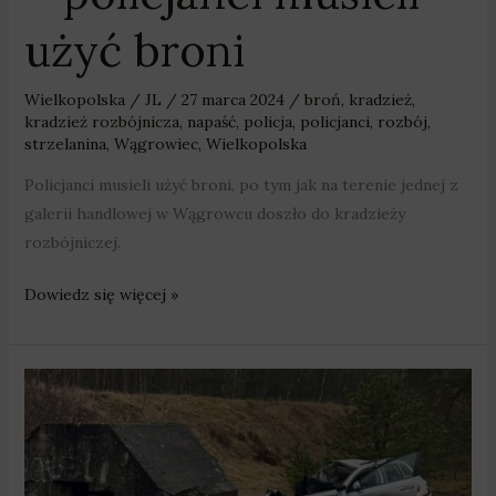
użyć broni
Wielkopolska
/
JL
/
27 marca 2024
/
broń
,
kradzież
,
kradzież rozbójnicza
,
napaść
,
policja
,
policjanci
,
rozbój
,
strzelanina
,
Wągrowiec
,
Wielkopolska
Policjanci musieli użyć broni, po tym jak na terenie jednej z
galerii handlowej w Wągrowcu doszło do kradzieży
rozbójniczej.
Dowiedz się więcej »
7
osób
zginęło
na