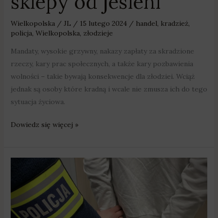
sklepy od jesieni
Wielkopolska
/
JL
/
15 lutego 2024
/
handel
,
kradzież
,
policja
,
Wielkopolska
,
złodzieje
Mandaty, wysokie grzywny, nakazy zapłaty za skradzione
rzeczy, kary prac społecznych, a także kary pozbawienia
wolności – takie bywają konsekwencje dla złodziei. Wciąż
jednak są osoby które kradną i wcale nie zmusza ich do tego
sytuacja życiowa.
Dowiedz się więcej »
Czerpali
korzyści
z
nierządu
–