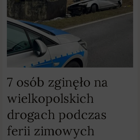
wielkopolskich
drogach
podczas
ferii
zimowych
7 osób zginęło na
wielkopolskich
drogach podczas
ferii zimowych