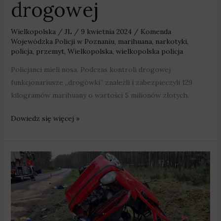
drogowej
Wielkopolska
/
JL
/
9 kwietnia 2024
/
Komenda
Wojewódzka Policji w Poznaniu
,
marihuana
,
narkotyki
,
policja
,
przemyt
,
Wielkopolska
,
wielkopolska policja
Policjanci mieli nosa. Podczas kontroli drogowej
funkcjonariusze „drogówki” znaleźli i zabezpieczyli 129
kilogramów marihuany o wartości 5 milionów złotych.
Dowiedz się więcej »
4
osoby
zginęły
w
święta