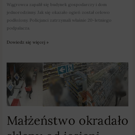
Wągrowca zapalił się budynek gospodarczy i dom
jednorodzinny. Jak się okazało ogień został celowo
podłożony. Policjanci zatrzymali właśnie 20-letniego
podpalacza.
Dowiedz się więcej »
Małżeństwo
okradało
sklepy
od
jesieni
Małżeństwo okradało