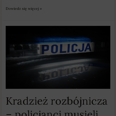
Dowiedz się więcej »
Kradzież
rozbójnicza
–
policjanci
musieli
użyć
broni
Kradzież rozbójnicza
– policjanci musieli