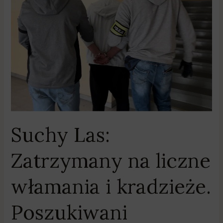
Las:
Zatrzymany
na
liczne
włamania
i
kradzieże.
Poszukiwani
właściciele
odzyskanych
Suchy Las:
przedmiotów
Zatrzymany na liczne
włamania i kradzieże.
Poszukiwani