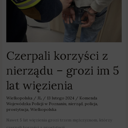
grozi
im
5
lat
więzienia
Czerpali korzyści z
nierządu – grozi im 5
lat więzienia
Wielkopolska
/
JL
/
13 lutego 2024
/
Komenda
Wojewódzka Policji w Poznaniu
,
nierząd
,
policja
,
prostytucja
,
Wielkopolska
Nawet 5 lat więzienia grozi trzem mężczyznom, którzy
czerpali korzyści z prostytucji.