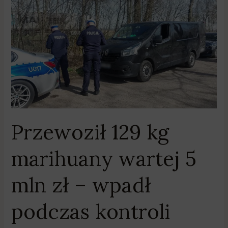
Przewoził
129
kg
marihuany
wartej
5
mln
zł
–
wpadł
Przewoził 129 kg
podczas
kontroli
marihuany wartej 5
drogowej
mln zł – wpadł
podczas kontroli