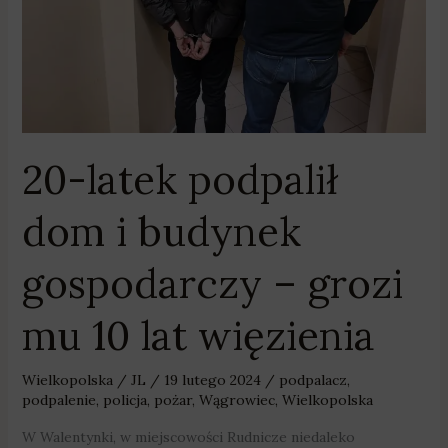
–
grozi
mu
10
lat
więzienia
20-latek podpalił
dom i budynek
gospodarczy – grozi
mu 10 lat więzienia
Wielkopolska
/
JL
/
19 lutego 2024
/
podpalacz
,
podpalenie
,
policja
,
pożar
,
Wągrowiec
,
Wielkopolska
W Walentynki, w miejscowości Rudnicze niedaleko