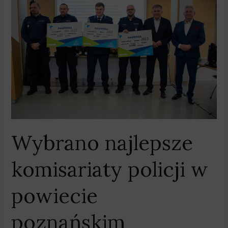
najlepsze
komisariaty
policji
w
powiecie
poznańskim
Wybrano najlepsze
komisariaty policji w
powiecie
poznańskim