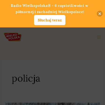
Przejdź
Radio Wielkopolska® - 6 częstotliwości w
do
północnej i zachodniej Wielkopolsce!
treści
Słuchaj teraz
Ma
Me
policja