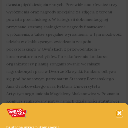
dwustu pięćdziesięciu złotych. Przewidziano również trzy
wyróżnienia oraz nagrody specjalne za zdjęcia z terenu
powiatu poznańskiego. W kategorii dokumentacyjnej
przyznane zostaną analogiczne nagrody finansowe i
wyróżnienia, a także specjalne wyróżnienia, w tym możliwość
udziału w ekskluzywnym zwiedzaniu zespołu
pocysterskiego w Owińskach z przewodnikiem –
konserwatorem zabytków. Po zakończeniu konkursu
organizatorzy planują zorganizowanie wernisażu
nagrodzonych prac w Dworze Skrzynki. Konkurs odbywa
się pod honorowym patronatem Starosty Poznańskiego
Jana Grabkowskiego oraz Rektora Uniwersytetu
Artystycznego imienia Magdaleny Abakanowicz w Poznaniu.
Konkurs realizowany jest w ramach działalności statutowej
Instytutu Skrzynki, który zajmuje się dokumentowaniem
dziedzictwa kulturowego Wielkopolski. Partnerami są
Fundacja Nowa Uniwersytetu Artystycznego, Narodowy
Ta strona używa plików cookie.