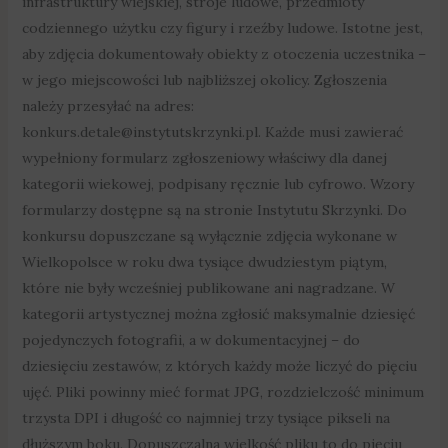
infrastruktury wiejskiej, stroje ludowe, przedmioty
codziennego użytku czy figury i rzeźby ludowe. Istotne jest,
aby zdjęcia dokumentowały obiekty z otoczenia uczestnika –
w jego miejscowości lub najbliższej okolicy. Zgłoszenia
należy przesyłać na adres:
konkurs.detale@instytutskrzynki.pl. Każde musi zawierać
wypełniony formularz zgłoszeniowy właściwy dla danej
kategorii wiekowej, podpisany ręcznie lub cyfrowo. Wzory
formularzy dostępne są na stronie Instytutu Skrzynki. Do
konkursu dopuszczane są wyłącznie zdjęcia wykonane w
Wielkopolsce w roku dwa tysiące dwudziestym piątym,
które nie były wcześniej publikowane ani nagradzane. W
kategorii artystycznej można zgłosić maksymalnie dziesięć
pojedynczych fotografii, a w dokumentacyjnej – do
dziesięciu zestawów, z których każdy może liczyć do pięciu
ujęć. Pliki powinny mieć format JPG, rozdzielczość minimum
trzysta DPI i długość co najmniej trzy tysiące pikseli na
dłuższym boku. Dopuszczalna wielkość pliku to do pięciu