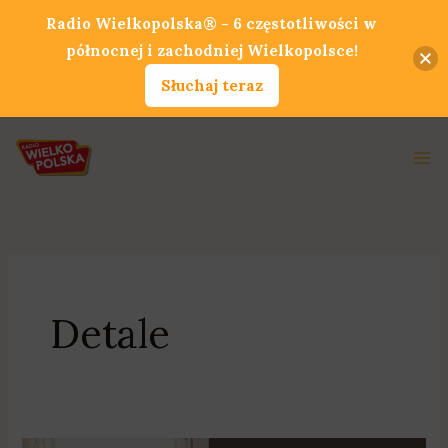
Przejdź
Radio Wielkopolska® - 6 częstotliwości w
do
północnej i zachodniej Wielkopolsce!
treści
Słuchaj teraz
Ma
Me
Detale