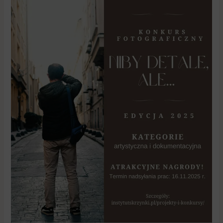
Wielkopolanie
znów
mogą
uchwycić
historię
w
kadrze
–
rusza
druga
edycja
konkursu
„Niby
detale,
ale…”