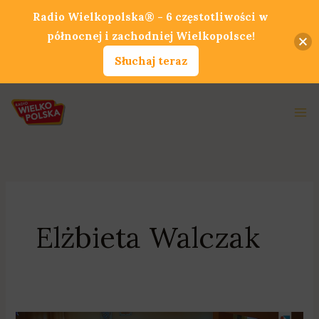
Przejdź
Radio Wielkopolska® - 6 częstotliwości w
do
północnej i zachodniej Wielkopolsce!
treści
Słuchaj teraz
Ma
Me
Elżbieta Walczak