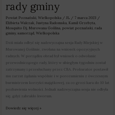
rady gminy
Powiat Poznański
,
Wielkopolska
/
JL
/
7 marca 2023
/
Elżbieta Walczak
,
Justyna Radomska
,
Kamil Grzebyta
,
Mosquito Dj
,
Murowana Goślina
,
powiat poznański
,
rada
gminy
,
samorząd
,
Wielkopolska
Dziś miała odbyć się nadzwyczajna sesja Rady Miejskiej w
Murowanej Goślinie, zwołana na wniosek opozycyjnych
radnych. W porządku obrad był wniosek o odwołanie
przewodniczącego rady, który w ubiegłym tygodniu został
zatrzymany i przesłuchany przez CBA. Prokurator postawił
mu zarzut żądania wspólnie i w porozumieniu z ówczesnym
burmistrzem korzyści majątkowej, za co grozi kara do 10 lat
pozbawienia wolności. Jednak nadzwyczajna sesja nie odbyła
się, gdyż zabrakło kworum.
Dowiedz się więcej »