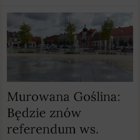
Murowana
Goślina:
Będzie
znów
referendum
ws.
odwołania
burmistrza?
Murowana Goślina:
Będzie znów
referendum ws.