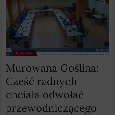
Murowana
Goślina:
Cześć
radnych
chciała
odwołać
przewodniczącego
rady
gminy
Murowana Goślina:
Cześć radnych
chciała odwołać
przewodniczącego