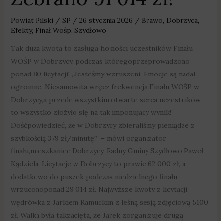
Powiat Pilski
/
SP
/
26 stycznia 2026
/
Brawo
,
Dobrzyca
,
Efekty
,
Finał Wośp
,
Szydłowo
Tak duża kwota to zasługa hojności uczestników Finału
WOŚP w Dobrzycy, podczas któregoprzeprowadzono
ponad 80 licytacji! „Jesteśmy wzruszeni. Emocje są nadal
ogromne. Niesamowita wręcz frekwencja Finału WOŚP w
Dobrzycy,a przede wszystkim otwarte serca uczestników,
to wszystko złożyło się na tak imponujacy wynik!
Dośćpowiedzieć, że w Dobrzycy zbieraliśmy pieniądze z
szybkością 379 zł/minutę!” – mówi organizator
finału,mieszkaniec Dobrzycy, Radny Gminy Szydłowo Paweł
Kądziela. Licytacje w Dobrzycy to prawie 62 000 zł, a
dodatkowo do puszek podczas niedzielnego finału
wrzuconoponad 29 014 zł. Najwyższe kwoty z licytacji
wędrówka z Jarkiem Ramuckim z leśną sesją zdjęciową 5100
zł. Walka była takzacięta, że Jarek zorganizuje drugą