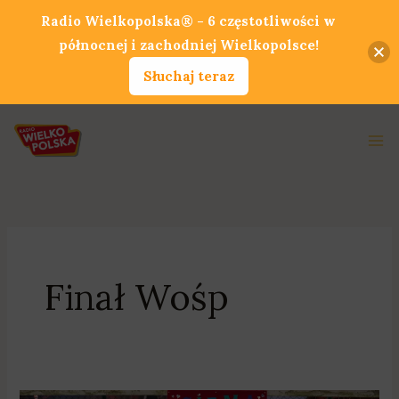
Przejdź
Radio Wielkopolska® - 6 częstotliwości w
do
północnej i zachodniej Wielkopolsce!
treści
Słuchaj teraz
Ma
Me
Finał Wośp