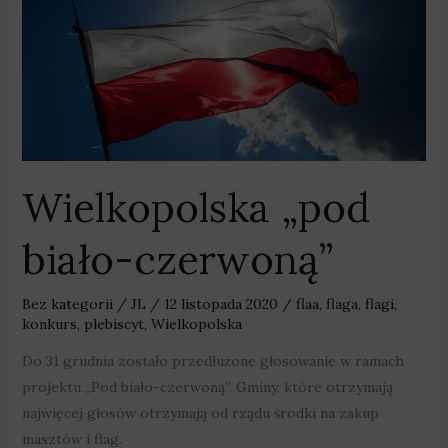
Wielkopolska
„pod
biało-
czerwoną”
Wielkopolska „pod
biało-czerwoną”
Bez kategorii
/
JL
/
12 listopada 2020
/
flaa
,
flaga
,
flagi
,
konkurs
,
plebiscyt
,
Wielkopolska
Do 31 grudnia zostało przedłużone głosowanie w ramach
projektu „Pod biało-czerwoną”. Gminy, które otrzymają
najwięcej głosów otrzymają od rządu środki na zakup
masztów i flag.