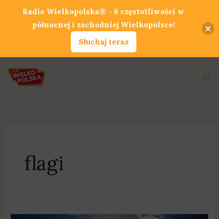
Przejdź
Radio Wielkopolska® - 6 częstotliwości w
do
północnej i zachodniej Wielkopolsce!
treści
Słuchaj teraz
Ma
Me
flagi