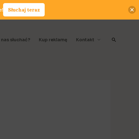
e!
Słuchaj teraz
Szukaj
 nas słuchać?
Kup reklamę
Kontakt