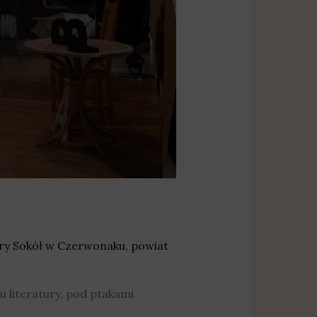
ury Sokół w Czerwonaku
,
powiat
 literatury, pod ptakami