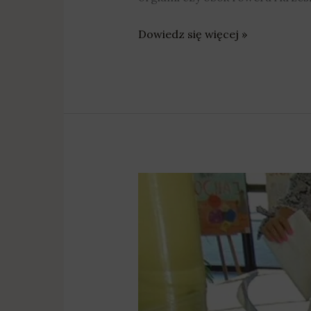
Dowiedz się więcej »
Wyniki
wyborów
samorządowych
–
gminy
powiatu
poznańskiego