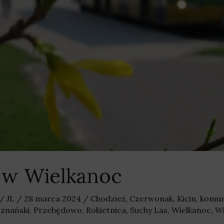
 w Wielkanoc
/
JL
/
28 marca 2024
/
Chodzież
,
Czerwonak
,
Kicin
,
komun
znański
,
Przebędowo
,
Rokietnica
,
Suchy Las
,
Wielkanoc
,
Wi