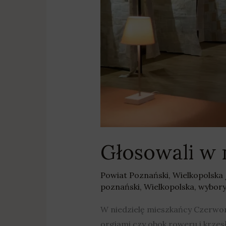
Głosowali w 
Powiat Poznański
,
Wielkopolska
poznański
,
Wielkopolska
,
wybory
W niedzielę mieszkańcy Czerwon
orgiami czy obok roweru i krzes