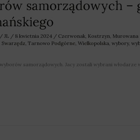
rów samorządowych – 
nańskiego
/
JL
/
8 kwietnia 2024
/
Czerwonak
,
Kostrzyn
,
Murowana 
,
Swarzędz
,
Tarnowo Podgórne
,
Wielkopolska
,
wybory
,
wyb
ch wyborów samorządowych. Jacy zostali wybrani włodarze