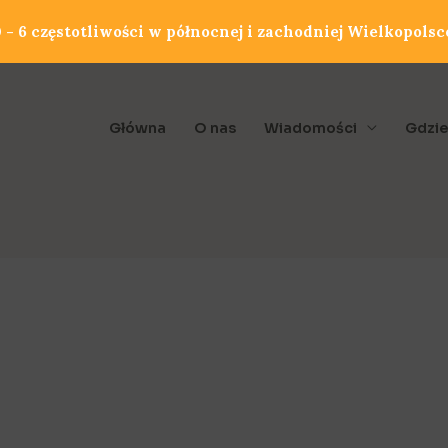
- 6 częstotliwości w północnej i zachodniej Wielkopolsc
Główna
O nas
Wiadomości
Gdzie