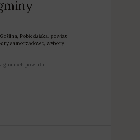
gminy
Goślina
,
Pobiedziska
,
powiat
ory samorządowe
,
wybory
 w gminach powiatu