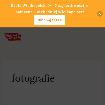
Przejdź
Radio Wielkopolska® - 6 częstotliwości w
do
północnej i zachodniej Wielkopolsce!
treści
Słuchaj teraz
Ma
Me
fotografie