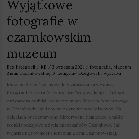
Wyjątkowe
Wyjątkowe
fotografie
fotografie w
w
czarnkowskim
czarnkowskim
muzeum
muzeum
Bez kategorii
/
KB
/
3 września 2021
/
fotografie
,
Muzeum
Ziemi Czarnkowskiej
,
Przemysław Ożegowski
,
wystawa
Muzeum Ziemi Czarnkowskiej zaprasza na wystawę
fotografii doktora Przemysława Ożegowskiego – byłego
ordynatora oddziału wewnętrznego Szpitala Powiatowego
w Czarnkowie, jak i również dyrektora tej placówki. Na
zdjęciach przedstawiono historyczne kamienice, a także
scenki rodzajowe z życia mieszkańców Czarnkowa. Jak
wyjaśnia kierowniczka Muzeum Ziemi Czarnkowskiej,