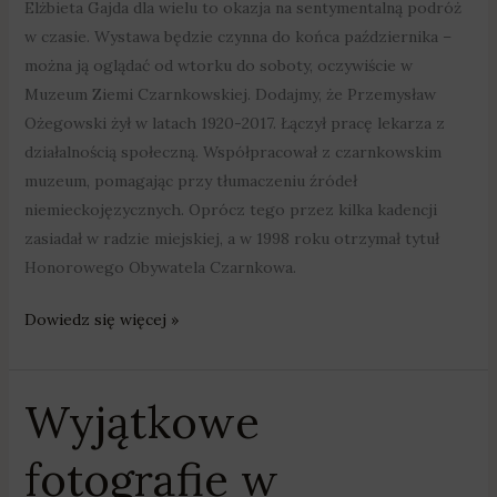
Elżbieta Gajda dla wielu to okazja na sentymentalną podróż
w czasie. Wystawa będzie czynna do końca października –
można ją oglądać od wtorku do soboty, oczywiście w
Muzeum Ziemi Czarnkowskiej. Dodajmy, że Przemysław
Ożegowski żył w latach 1920-2017. Łączył pracę lekarza z
działalnością społeczną. Współpracował z czarnkowskim
muzeum, pomagając przy tłumaczeniu źródeł
niemieckojęzycznych. Oprócz tego przez kilka kadencji
zasiadał w radzie miejskiej, a w 1998 roku otrzymał tytuł
Honorowego Obywatela Czarnkowa.
Dowiedz się więcej »
Wyjątkowe
Wyjątkowe
fotografie
fotografie w
w
czarnkowskim