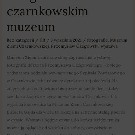
czarnkowskim
muzeum
muzeum
Bez kategorii
/
KB
/
3 września 2021
/
fotografie
,
Muzeum
Ziemi Czarnkowskiej
,
Przemysław Ożegowski
,
wystawa
Muzeum Ziemi Czarnkowskiej zaprasza na wystawę
fotografii doktora Przemysława Ożegowskiego – byłego
ordynatora oddziału wewnętrznego Szpitala Powiatowego
w Czarnkowie, jak i również dyrektora tej placówki. Na
zdjęciach przedstawiono historyczne kamienice, a także
scenki rodzajowe z życia mieszkańców Czarnkowa. Jak
wyjaśnia kierowniczka Muzeum Ziemi Czarnkowskiej,
Elżbieta Gajda dla wielu to okazja na sentymentalną podróż
w czasie. Wystawa będzie czynna do końca października –
można ją oglądać od wtorku do soboty, oczywiście w