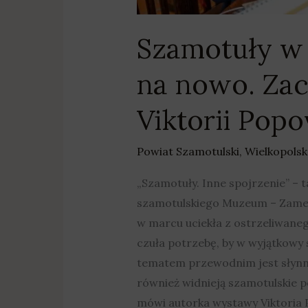
Szamotuły w 
na nowo. Za
Viktorii Popo
Powiat Szamotulski
,
Wielkopolsk
„Szamotuły. Inne spojrzenie” – 
szamotulskiego Muzeum – Zamek 
w marcu uciekła z ostrzeliwane
czuła potrzebę, by w wyjątkowy 
tematem przewodnim jest słynny
również widnieją szamotulskie pe
mówi autorka wystawy Viktoria P