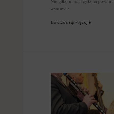
Nie tylko miłośnicy kolei powin
wystawie.
Dowiedz się więcej »
Szamotuły
w
akwarelach,
czyli
jak
odkryć