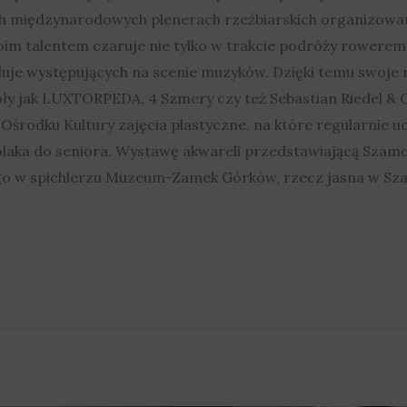
ch międzynarodowych plenerach rzeźbiarskich organizowa
im talentem czaruje nie tylko w trakcie podróży rowerem,
uje występujących na scenie muzyków. Dzięki temu swoje r
ły jak LUXTORPEDA, 4 Szmery czy też Sebastian Riedel & C
Ośrodku Kultury zajęcia plastyczne, na które regularnie 
olaka do seniora. Wystawę akwareli przedstawiającą Szamo
go w spichlerzu Muzeum-Zamek Górków, rzecz jasna w Sz