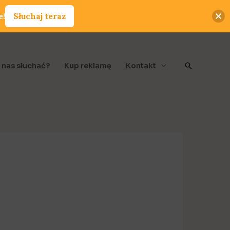
e!
Słuchaj teraz
Szukaj
 nas słuchać?
Kup reklamę
Kontakt