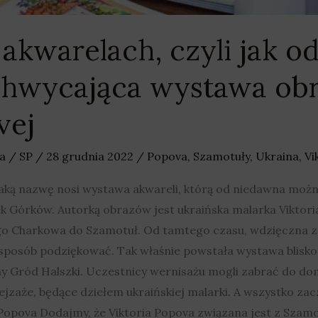
akwarelach, czyli jak o
chwycająca wystawa ob
vej
a
/
SP
/
28 grudnia 2022
/
Popova
,
Szamotuły
,
Ukraina
,
Vi
taką nazwę nosi wystawa akwareli, którą od niedawna możn
Górków. Autorką obrazów jest ukraińska malarka Viktoria
go Charkowa do Szamotuł. Od tamtego czasu, wdzięczna za 
sposób podziękować. Tak właśnie powstała wystawa blisko 
 Gród Halszki. Uczestnicy wernisażu mogli zabrać do dom
jzaże, będące dziełem ukraińskiej malarki. A wszystko zac
opova Dodajmy, że Viktoria Popova związana jest z Szamot