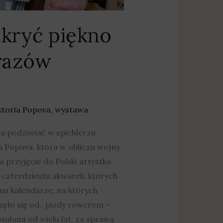
dkryć piękno
razów
ktoria Popova
,
wystawa
a podziwiać w spichlerzu
 Popova, która w obliczu wojny
przyjęcie do Polski artystka
czterdziestu akwareli, których
u kalendarze, na których
zęło się od.. jazdy rowerem –
ułami od wielu lat, za sprawą