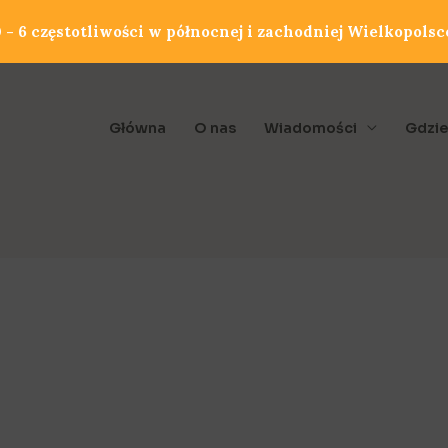
- 6 częstotliwości w północnej i zachodniej Wielkopolsc
Główna
O nas
Wiadomości
Gdzie