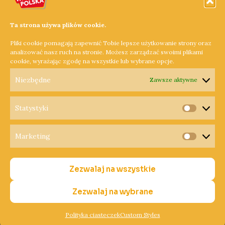
Czerwonak
,
gminy partnerskie
,
powiat poznański
,
samorząd
,
Wasilków
,
Wielkopolska
,
współpraca
Ta strona używa plików cookie.
Gmina Czerwonak nawiąże współpracę partnerską z gminą
Pliki cookie pomagają zapewnić Tobie lepsze użytkowanie strony oraz
Wasilków na Podlasiu.
analizować nasz ruch na stronie. Możesz zarządzać swoimi plikami
cookie, wyrażając zgodę na wszystkie lub wybrane opcje.
Dowiedz się więcej »
Niezbędne
Zawsze aktywne
Statystyki
Statysty
Marketing
Copyright © 2026 Radio Wielkopolska®
Marketi
Polityka Prywatności
Zezwalaj na wszystkie
Polityka Cookies
Nadawca
Zezwalaj na wybrane
Polityka ciasteczek
Custom Styles