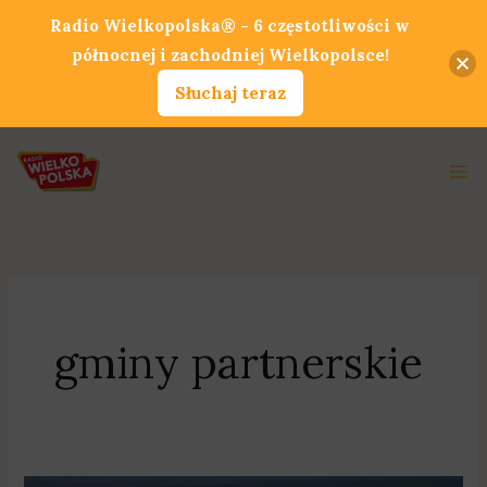
Przejdź
Radio Wielkopolska® - 6 częstotliwości w
do
północnej i zachodniej Wielkopolsce!
treści
Słuchaj teraz
Ma
Me
gminy partnerskie