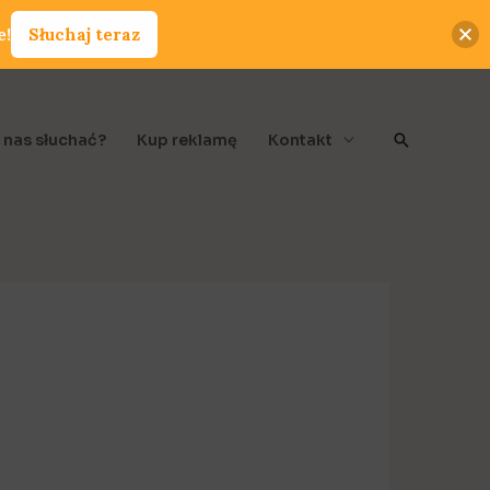
e!
Słuchaj teraz
Szukaj
 nas słuchać?
Kup reklamę
Kontakt