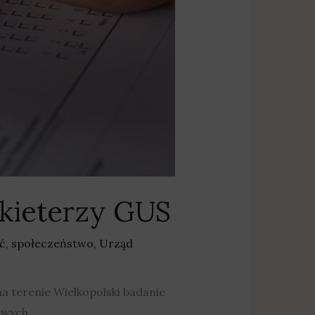
kieterzy GUS
ć
,
społeczeństwo
,
Urząd
 terenie Wielkopolski badanie
owych.