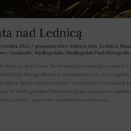
ata nad Lednicą
września 2023
/
gospodarstwo
,
kultura
,
lato
,
Lednica
,
Muze
two
,
rzemiosło
,
Wielkopolska
,
Wielkopolski Park Etnografic
ie kończy się też lato. Na swoistą inscenizację rzemiosł, 
olski Park Etnograficzny w Dziekanowicach. O szczegóła
ednicy: Będzie można również uczestniczyć w pracach pr
lata” w Wielkopolskim Parku Etnograficznym już w najbliżs
ka jest jednym z patronów medialnych wydarzenia.