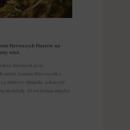
um Pierwszych Piastów na
zny
,
wieś
i pokaz dawnych prac
ch mówi Joanna Wieczorek z
zy zbiórce chmielu, zobaczyć
zą niedzielę, 10 września między