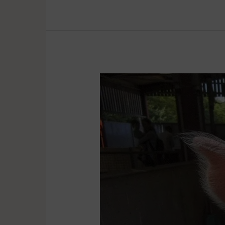
Agro
temat:
wsparcie
na
inwestycje
zapobiegające
zniszczeniu
potencjału
produkcji
rolnej