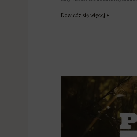
Dowiedz się więcej »
Pożegnanie
lata
nad
Lednicą