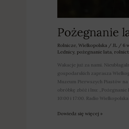
Pożegnanie l
Rolnicze
,
Wielkopolska
/
JL
/
6 
Lednicy
,
pożegnanie lata
,
rolnic
Wakacje już za nami. Nieubłagaln
gospodarskich zaprasza Wielkop
Muzeum Pierwszych Piastów na L
obróbkę zbóż i lnu: „Pożegnanie 
10:00 i 17:00. Radio Wielkopols
Dowiedz się więcej »