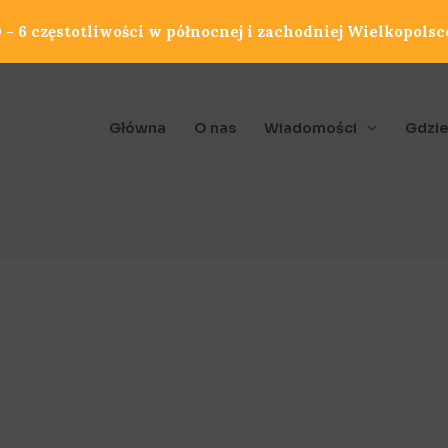
- 6 częstotliwości w północnej i zachodniej Wielkopolsc
Główna
O nas
Wiadomości
Gdzie