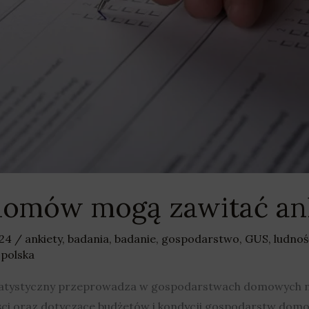
domów mogą zawitać an
024
/
ankiety
,
badania
,
badanie
,
gospodarstwo
,
GUS
,
ludnoś
polska
Statystyczny przeprowadza w gospodarstwach domowych na
ści oraz dotyczące budżetów i kondycji gospodarstw dom