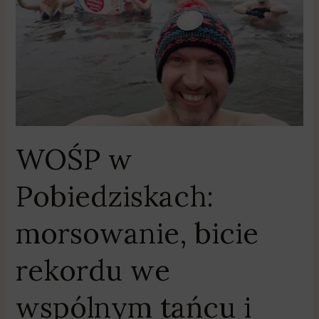
rekordu
we
wspólnym
tańcu
i
pokazy
ratownictwa.
W
WOŚP w
Kostrzynie
wystąpi
Pobiedziskach:
Wanda
&
morsowanie, bicie
Banda
rekordu we
wspólnym tańcu i