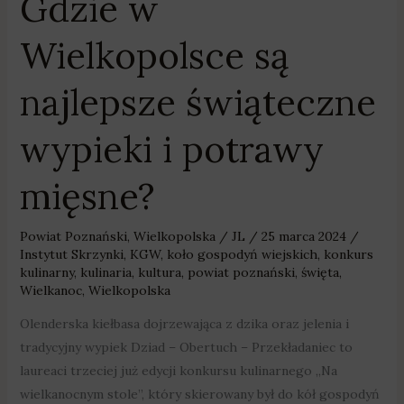
Gdzie w
Wielkopolsce są
najlepsze świąteczne
wypieki i potrawy
mięsne?
Powiat Poznański
,
Wielkopolska
/
JL
/
25 marca 2024
/
Instytut Skrzynki
,
KGW
,
koło gospodyń wiejskich
,
konkurs
kulinarny
,
kulinaria
,
kultura
,
powiat poznański
,
święta
,
Wielkanoc
,
Wielkopolska
Olenderska kiełbasa dojrzewająca z dzika oraz jelenia i
tradycyjny wypiek Dziad – Obertuch – Przekładaniec to
laureaci trzeciej już edycji konkursu kulinarnego „Na
wielkanocnym stole”, który skierowany był do kół gospodyń