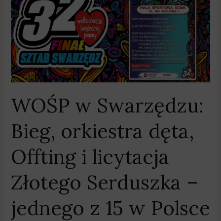
Bieg,
orkiestra
dęta,
Offting
i
licytacja
Złotego
Serduszka
WOŚP w Swarzędzu:
–
jednego
Bieg, orkiestra dęta,
z
15
Offting i licytacja
w
Polsce
Złotego Serduszka –
jednego z 15 w Polsce