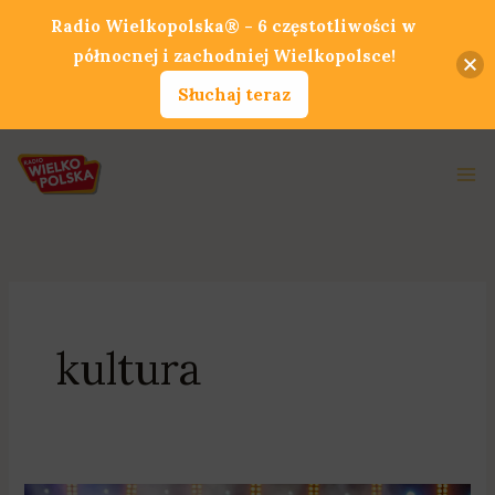
Przejdź
Radio Wielkopolska® - 6 częstotliwości w
do
północnej i zachodniej Wielkopolsce!
treści
Słuchaj teraz
Ma
Me
kultura