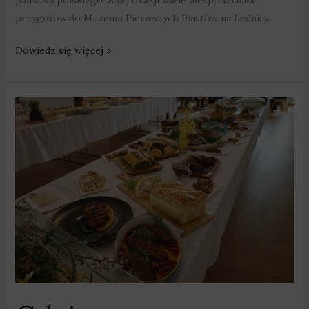
państwa polskiego. Z tej okazji wiele niespodzianek
przygotowało Muzeum Pierwszych Piastów na Lednicy.
Dowiedz się więcej »
Gdzie
w
Wielkopolsce
są
najlepsze
świąteczne
wypieki
i
potrawy
mięsne?