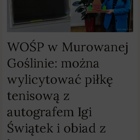
tenisową
z
autografem
Igi
Świątek
WOŚP w Murowanej
i
obiad
Goślinie: można
z
burmistrz
wylicytować piłkę
tenisową z
autografem Igi
Świątek i obiad z