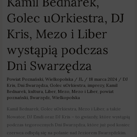
Kamil Bednarek,
podczas
Dni
Golec uOrkiestra, DJ
Swarzędza
Kris, Mezo i Liber
wystąpią podczas
Dni Swarzędza
Powiat Poznański
,
Wielkopolska
/
JL
/
18 marca 2024
/
DJ
Kris
,
Dni Swarzędza
,
Golec uOrkiestra
,
imprezy
,
Kamil
Bednarek
,
kultura
,
Liber
,
Mezo
,
Mezo i Liber
,
powiat
poznański
,
Swarzędz
,
Wielkopolska
Kamil Bednarek, Golec uOrkiestra, Mezo i Liber, a także
Nowator, DJ Emdi oraz DJ Kris – to gwiazdy, które wystąpią
podczas tegorocznych Dni Swarzędza, które już pod koniec
czerwca odbędą się na polanie nad Jeziorem Swarzędzkim.