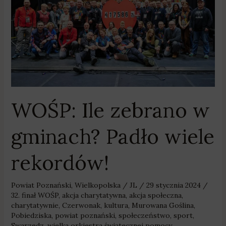
gminach?
Padło
wiele
rekordów!
WOŚP: Ile zebrano w
gminach? Padło wiele
rekordów!
Powiat Poznański
,
Wielkopolska
/
JL
/
29 stycznia 2024
/
32. finał WOŚP
,
akcja charytatywna
,
akcja społeczna
,
charytatywnie
,
Czerwonak
,
kultura
,
Murowana Goślina
,
Pobiedziska
,
powiat poznański
,
społeczeństwo
,
sport
,
Swarzędz
,
wielka orkiestra świątecznej pomocy
,