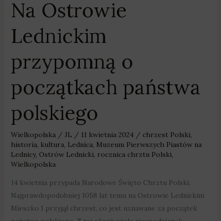
Na Ostrowie
państwa
polskiego
Lednickim
przypomną o
początkach państwa
polskiego
Wielkopolska
/
JL
/
11 kwietnia 2024
/
chrzest Polski
,
historia
,
kultura
,
Lednica
,
Muzeum Pierwszych Piastów na
Lednicy
,
Ostrów Lednicki
,
rocznica chrztu Polski
,
Wielkopolska
14 kwietnia przypada Narodowe Święto Chrztu Polski.
Najprawdopodobniej 1058 lat temu na Ostrowie Lednickim
Mieszko I przyjął chrzest, co jest uznawane za początek