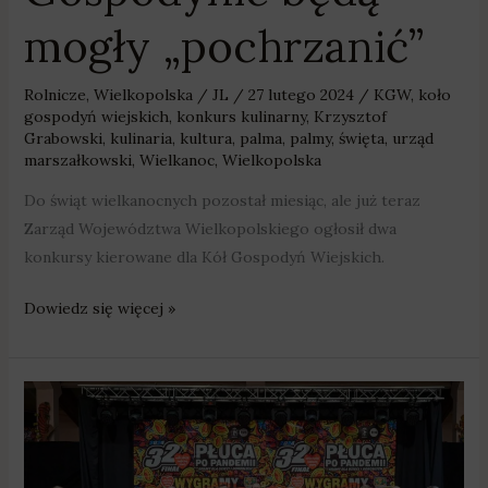
mogły „pochrzanić”
Rolnicze
,
Wielkopolska
/
JL
/
27 lutego 2024
/
KGW
,
koło
gospodyń wiejskich
,
konkurs kulinarny
,
Krzysztof
Grabowski
,
kulinaria
,
kultura
,
palma
,
palmy
,
święta
,
urząd
marszałkowski
,
Wielkanoc
,
Wielkopolska
Do świąt wielkanocnych pozostał miesiąc, ale już teraz
Zarząd Województwa Wielkopolskiego ogłosił dwa
konkursy kierowane dla Kół Gospodyń Wiejskich.
Dowiedz się więcej »
WOŚP:
Ile
zebrano
w