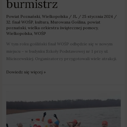
burmistrz
Powiat Poznański
,
Wielkopolska
/
JL
/
25 stycznia 2024
/
32. finał WOŚP
,
kultura
,
Murowana Goślina
,
powiat
poznański
,
wielka orkiestra świątecznej pomocy
,
Wielkopolska
,
WOŚP
W tym roku gośliński finał WOŚP odbędzie się w nowym
miejscu – w budynku Szkoły Podstawowej nr 1 przy ul.
Mściszewskiej. Organizatorzy przygotowali wiele atrakcji.
Dowiedz się więcej »
WOŚP
w
Pobiedziskach:
morsowanie,
bicie