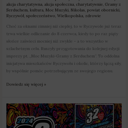
akcja charytatywna
,
akcja społeczna
,
charytatywnie
,
Gramy z
Serduchem
,
kultura
,
Moc Muzyki
,
Nikolas
,
powiat obornicki
,
Ryczywół
,
społeczeństwo
,
Wielkopolska
,
zdrowie
Choć za oknami zimniej niż cieplej, to w Ryczywole już teraz
trwa wielkie odliczanie do 8 czerwca, kiedy to po raz piąty
słońce zaświeci mocniej niż zwykle – a to wszystko w
szlachetnym celu. Ruszyły przygotowania do kolejnej edycji
imprezy pt. „Moc Muzyki-Gramy z Serduchem”. To oddolna
inicjatywa mieszkańców Ryczywołu i okolic, którzy łączą siły,
by wspólnie pomóc potrzebującym ze swojego regionu.
Dowiedz się więcej »
WOŚP
w
Swarzędzu: