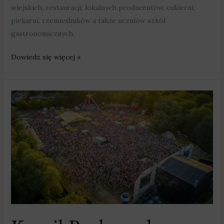
wiejskich, restauracji, lokalnych producentów, cukierni,
piekarni, rzemieślników a także uczniów szkół
gastronomicznych.
Dowiedz się więcej »
Kamil
Bednarek,
Golec
uOrkiestra,
DJ
Kris,
Mezo
i
Liber
wystąpią