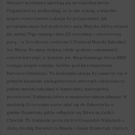
Wszyscy uczestnicy spotkają się na wspólnej mecie.
Organizatorzy podkreślają, że to nie wyścig, a wspólne
święto rowerzystów i okazja, by przypomnieć, jak
przyjemna może być podróż bez auta. Muzyka, która wznosi
(do nieba) Tego samego dnia (20 września) – wieczorową
porą – w Jerzykowie rozbrzmi V Festiwal Muzyki Sakralnej
Ave Maria. Po mszy świętej, około godziny osiemnastej
czterdzieści pięć, w kościele pw. Niepokalanego Serca NMP
wystąpi zespół wokalny Jericho pod kierownictwem
Bartosza Izbickiego. To doskonała okazja, by zanurzyć się w
pełnych harmonii, wielogłosowych utworach i doświadczyć
piękna muzyki sakralnej w kameralnej, nastrojowej
przestrzeni. Kulinarna bitwa w niepowtarzalnym klimacie W
niedzielę 21 września warto udać się do Baborówka w
gminie Szamotuły, gdzie odbędzie się Bitwa na Łyżki i
Chochle. To kulinarne potyczki Kół Gospodyń Wiejskich o
złotą chochlę Burmistrza Miasta i Gminy Szamotuły. Oprócz