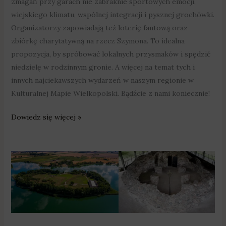
zmagań przy garach nie zabraknie sportowych emocji,
wiejskiego klimatu, wspólnej integracji i pysznej grochówki.
Organizatorzy zapowiadają też loterię fantową oraz
zbiórkę charytatywną na rzecz Szymona. To idealna
propozycja, by spróbować lokalnych przysmaków i spędzić
niedzielę w rodzinnym gronie. A więcej na temat tych i
innych najciekawszych wydarzeń w naszym regionie w
Kulturalnej Mapie Wielkopolski. Bądźcie z nami koniecznie!
Dowiedz się więcej »
Na
Ostrowie
Lednickim
przypomną
o
początkach