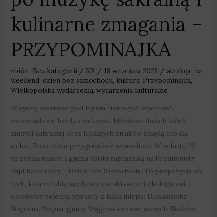
kulinarne zmagania –
PRZYPOMINAJKA
zbiór_Bez kategorii
/
KB
/
18 września 2025
/
atrakcje na
weekend
,
dzień bez samochodu
,
kultura
,
Przypominajka
,
Wielkopolska wydarzenia
,
wydarzenia kulturalne
Przyszły weekend pod kątem ciekawych wydarzeń
zapowiada się bardzo ciekawie. Miłośnicy dwóch kółek,
muzyki sakralnej oraz lokalnych smaków znajdą coś dla
siebie. Rowerowa przygoda bez samochodu W sobotę 20
września miasto i gmina Skoki zapraszają na Promienisty
Rajd Rowerowy – Dzień Bez Samochodu. To propozycja dla
tych, którzy lubią spędzać czas aktywnie i ekologicznie.
Kolorowy peleton wyruszy z kilku miejsc: Damasławka,
Rogoźna, Wapna, gminy Wągrowiec oraz samych Skoków.