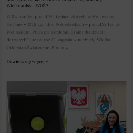
Wielkopolska
,
WOŚP
W Swarzędzu ponad 432 tysiące złotych, w Murowanej
Goślinie – 121,5 tys. zł, w Pobiedziskach – ponad 92 tys. zł.
Pod hasłem „Płuca po pandemii. Gramy dla dzieci i
dorosłych!” już po raz 32. zagrała w niedzielę Wielka
Orkiestra Świątecznej Pomocy.
Dowiedz się więcej »
WOŚP
w
Murowanej
Goślinie:
można
wylicytować
piłkę