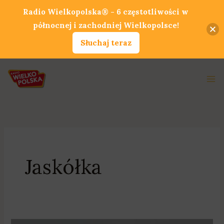
Przejdź
Radio Wielkopolska® - 6 częstotliwości w
do
północnej i zachodniej Wielkopolsce!
treści
Słuchaj teraz
Ma
Me
Jaskółka