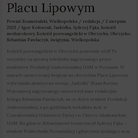
Placu Lipowym
Powiat Szamotulski
,
Wielkopolska
/
redakcja
/
2 sierpnia
2023
/
Igor Kołoszuk
,
Jaskółka
,
Jędrzej Fąka
,
kościół
neobarokowy
,
Kościół poewangelicki w Obrzycku
,
Obrzycko
,
Sebastian Pawlaczyk
,
świątynia
,
Wielkopolska
Kościół poewangelicki w Obrzycku ponownie ożył! To
wszystko za sprawą teledysku nagrywanego przez
studentów Produkcji Audiowizualnej UAM w Poznaniu. W
murach opuszczonej świątyni na obrzyckim Placu Lipowym
wybrzmiała akustyczna wersja „Jaskółki” Stana Borysa.
Wykonawcą nagrywanego utworu był nasz redakcyjny
kolega Sebastian Pawlaczyk, na co dzień student Produkcji
Audiowizualnej, a po godzinach wokalista m.in. w
Czarnkowskiej Orkiestrze Dętej i w Chórze Akademickim
UAM. Na gitarze Sebastianowi towarzyszył Jędrzej Fąka –
student Politechniki Poznańskiej i gitarzysta działający m.in.