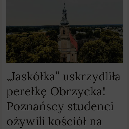
„Jaskółka”
uskrzydliła
perełkę
Obrzycka!
Poznańscy
studenci
ożywili
kościół
na
Placu
„Jaskółka” uskrzydliła
Lipowym
perełkę Obrzycka!
Poznańscy studenci
ożywili kościół na