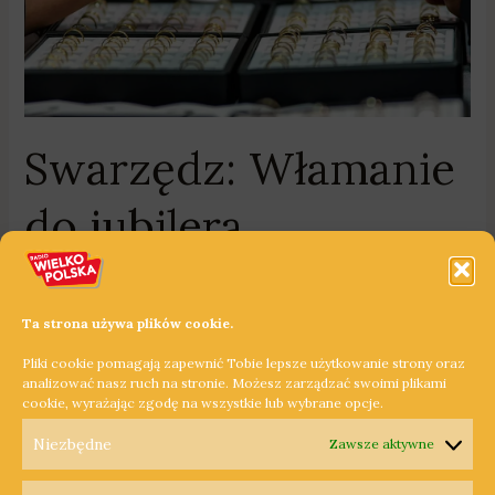
Swarzędz: Włamanie
do jubilera
Bez kategorii
/
JL
/
2 czerwca 2020
/
jubiler
,
kradzież
,
policja
,
Policja Swarzędz
,
Swarzędz
,
włamanie
Ta strona używa plików cookie.
W nocy z poniedziałku na wtorek doszło do włamania w
Pliki cookie pomagają zapewnić Tobie lepsze użytkowanie strony oraz
punkcie jubilerskim na osiedlu Raczyńskiego w Swarzędzu.
analizować nasz ruch na stronie. Możesz zarządzać swoimi plikami
cookie, wyrażając zgodę na wszystkie lub wybrane opcje.
Dowiedz się więcej »
Niezbędne
Zawsze aktywne