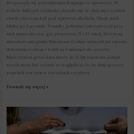
Rozpoczęły się poszukiwania drugiego ze sprawców. W
trakcie dalszych czynności okazało się, że obaj mężczyźni w
chwili zdarzenia byli pod wpływem alkoholu. Oboje mieli
blisko po 3 promile. Ponadto policjanci zabezpieczyli przy
nich maseczki oraz gaz pieprzowy. 31 i 37-latek, którzy są
mieszkańcami gminy Murowana Gośliny usłyszeli już zarzuty
dokonania rozboju i trafili na 3 miesiące do aresztu.
Mężczyznom grozi kara nawet do 12 lat więzienia, jednak
wyrok może być wyższy ze względu na to, że obaj sprawcy
popełnili ten czyn w warunkach recydywy.
Dowiedz się więcej »
Swarzędz:
Włamanie
do
jubilera