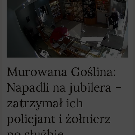
Murowana
Goślina:
Napadli
na
jubilera
–
zatrzymał
ich
policjant
Murowana Goślina:
i
żołnierz
Napadli na jubilera –
po
służbie
zatrzymał ich
policjant i żołnierz
po służbie