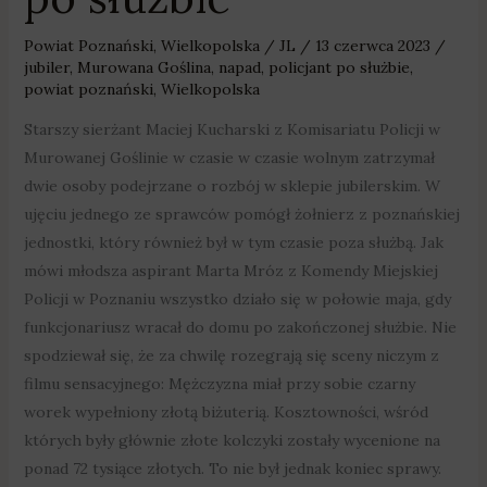
Powiat Poznański
,
Wielkopolska
/
JL
/
13 czerwca 2023
/
jubiler
,
Murowana Goślina
,
napad
,
policjant po służbie
,
powiat poznański
,
Wielkopolska
Starszy sierżant Maciej Kucharski z Komisariatu Policji w
Murowanej Goślinie w czasie w czasie wolnym zatrzymał
dwie osoby podejrzane o rozbój w sklepie jubilerskim. W
ujęciu jednego ze sprawców pomógł żołnierz z poznańskiej
jednostki, który również był w tym czasie poza służbą. Jak
mówi młodsza aspirant Marta Mróz z Komendy Miejskiej
Policji w Poznaniu wszystko działo się w połowie maja, gdy
funkcjonariusz wracał do domu po zakończonej służbie. Nie
spodziewał się, że za chwilę rozegrają się sceny niczym z
filmu sensacyjnego: Mężczyzna miał przy sobie czarny
worek wypełniony złotą biżuterią. Kosztowności, wśród
których były głównie złote kolczyki zostały wycenione na
ponad 72 tysiące złotych. To nie był jednak koniec sprawy.