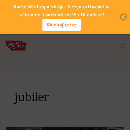
Przejdź
Radio Wielkopolska® - 6 częstotliwości w
do
północnej i zachodniej Wielkopolsce!
treści
Słuchaj teraz
Ma
Me
jubiler