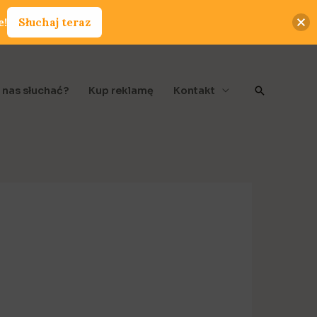
e!
Słuchaj teraz
Szukaj
 nas słuchać?
Kup reklamę
Kontakt