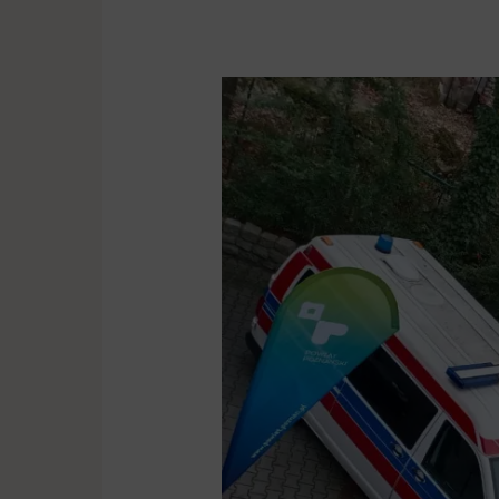
Powiat
Poznański
przekazał
dwie
karetki
dla
Ukrainy