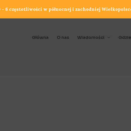
- 6 częstotliwości w północnej i zachodniej Wielkopolsc
Główna
O nas
Wiadomości
Gdzie