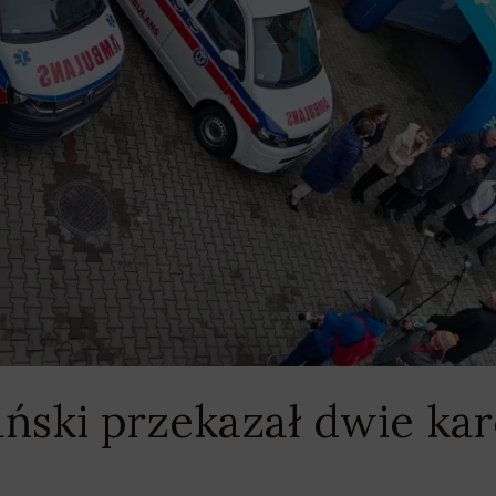
ński przekazał dwie kare