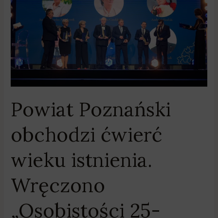
wieku
istnienia.
Wręczono
„Osobistości
25-
lecia”
Powiat Poznański
obchodzi ćwierć
wieku istnienia.
Wręczono
„Osobistości 25-