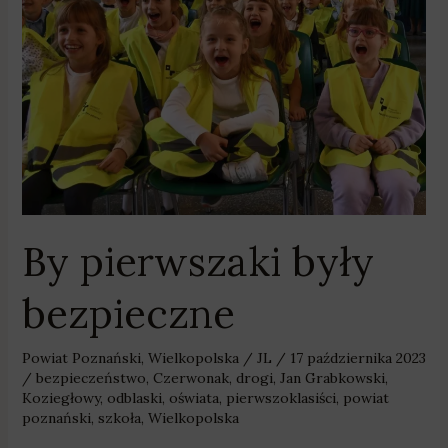
były
bezpieczne
By pierwszaki były
bezpieczne
Powiat Poznański
,
Wielkopolska
/
JL
/
17 października 2023
/
bezpieczeństwo
,
Czerwonak
,
drogi
,
Jan Grabkowski
,
Koziegłowy
,
odblaski
,
oświata
,
pierwszoklasiści
,
powiat
poznański
,
szkoła
,
Wielkopolska