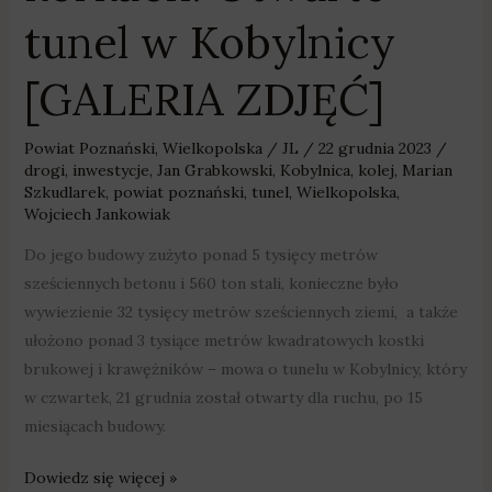
tunel w Kobylnicy
[GALERIA ZDJĘĆ]
Powiat Poznański
,
Wielkopolska
/
JL
/
22 grudnia 2023
/
drogi
,
inwestycje
,
Jan Grabkowski
,
Kobylnica
,
kolej
,
Marian
Szkudlarek
,
powiat poznański
,
tunel
,
Wielkopolska
,
Wojciech Jankowiak
Do jego budowy zużyto ponad 5 tysięcy metrów
sześciennych betonu i 560 ton stali, konieczne było
wywiezienie 32 tysięcy metrów sześciennych ziemi, a także
ułożono ponad 3 tysiące metrów kwadratowych kostki
brukowej i krawężników – mowa o tunelu w Kobylnicy, który
w czwartek, 21 grudnia został otwarty dla ruchu, po 15
miesiącach budowy.
Dowiedz się więcej »