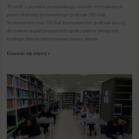
70 osób z powiatu poznańskiego zostało wyróżnionych
przez starostę poznańskiego podczas XIII Gali
Wolontariatu oraz VII Gali Krwiodawców, podczas której
doceniono najaktywniejszych społeczników niosących
każdego dnia bezinteresowną pomoc innym.
Dowiedz się więcej »
Nabór
do
szkół
bez
problemów
–
dla
nikogo