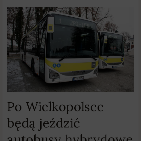
Po
Wielkopolsce
będą
jeździć
autobusy
hybrydowe
Po Wielkopolsce
będą jeździć
autobusy hybrydowe