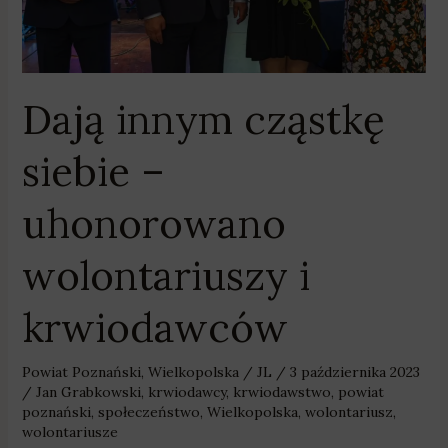
krwiodawców
Dają innym cząstkę
siebie –
uhonorowano
wolontariuszy i
krwiodawców
Powiat Poznański
,
Wielkopolska
/
JL
/
3 października 2023
/
Jan Grabkowski
,
krwiodawcy
,
krwiodawstwo
,
powiat
poznański
,
społeczeństwo
,
Wielkopolska
,
wolontariusz
,
wolontariusze