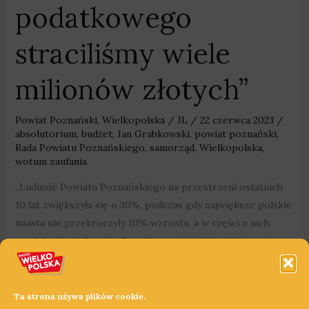
podatkowego
straciliśmy wiele
milionów złotych”
Powiat Poznański
,
Wielkopolska
/
JL
/
22 czerwca 2023
/
absolutorium
,
budżet
,
Jan Grabkowski
,
powiat poznański
,
Rada Powiatu Poznańskiego
,
samorząd
,
Wielkopolska
,
wotum zaufania
„Ludność Powiatu Poznańskiego na przestrzeni ostatnich
10 lat zwiększyła się o 30%, podczas gdy największe polskie
miasta nie przekroczyły 10% wzrostu, a w części z nich
zmniejszyła się” – mówił podczas ostatniej sesji starosta
poznański, Jan Grabkowski, który przedstawił raport o
stanie samorządu.
Ta strona używa plików cookie.
Dowiedz się więcej »