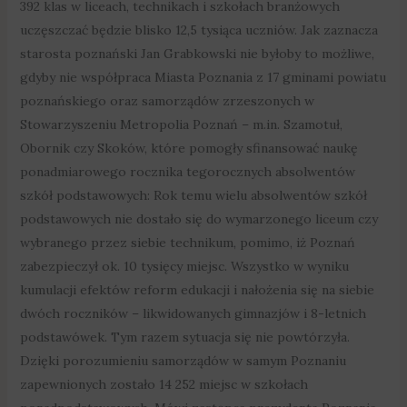
392 klas w liceach, technikach i szkołach branżowych
uczęszczać będzie blisko 12,5 tysiąca uczniów. Jak zaznacza
starosta poznański Jan Grabkowski nie byłoby to możliwe,
gdyby nie współpraca Miasta Poznania z 17 gminami powiatu
poznańskiego oraz samorządów zrzeszonych w
Stowarzyszeniu Metropolia Poznań – m.in. Szamotuł,
Obornik czy Skoków, które pomogły sfinansować naukę
ponadmiarowego rocznika tegorocznych absolwentów
szkół podstawowych: Rok temu wielu absolwentów szkół
podstawowych nie dostało się do wymarzonego liceum czy
wybranego przez siebie technikum, pomimo, iż Poznań
zabezpieczył ok. 10 tysięcy miejsc. Wszystko w wyniku
kumulacji efektów reform edukacji i nałożenia się na siebie
dwóch roczników – likwidowanych gimnazjów i 8-letnich
podstawówek. Tym razem sytuacja się nie powtórzyła.
Dzięki porozumieniu samorządów w samym Poznaniu
zapewnionych zostało 14 252 miejsc w szkołach