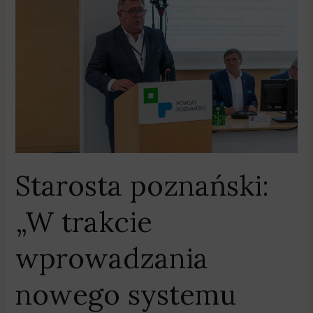
„W
trakcie
wprowadzania
nowego
systemu
podatkowego
straciliśmy
wiele
milionów
złotych”
Starosta poznański:
„W trakcie
wprowadzania
nowego systemu