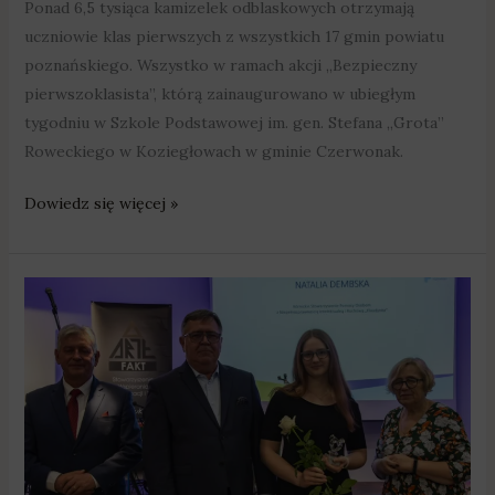
Ponad 6,5 tysiąca kamizelek odblaskowych otrzymają
uczniowie klas pierwszych z wszystkich 17 gmin powiatu
poznańskiego. Wszystko w ramach akcji „Bezpieczny
pierwszoklasista”, którą zainaugurowano w ubiegłym
tygodniu w Szkole Podstawowej im. gen. Stefana „Grota”
Roweckiego w Koziegłowach w gminie Czerwonak.
Dowiedz się więcej »
Dają
innym
cząstkę
siebie
–
uhonorowano
wolontariuszy
i