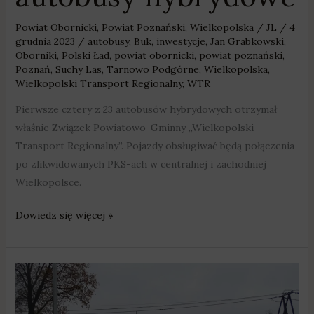
Powiat Obornicki
,
Powiat Poznański
,
Wielkopolska
/
JL
/
4
grudnia 2023
/
autobusy
,
Buk
,
inwestycje
,
Jan Grabkowski
,
Oborniki
,
Polski Ład
,
powiat obornicki
,
powiat poznański
,
Poznań
,
Suchy Las
,
Tarnowo Podgórne
,
Wielkopolska
,
Wielkopolski Transport Regionalny
,
WTR
Pierwsze cztery z 23 autobusów hybrydowych otrzymał
właśnie Związek Powiatowo-Gminny „Wielkopolski
Transport Regionalny”. Pojazdy obsługiwać będą połączenia
po zlikwidowanych PKS-ach w centralnej i zachodniej
Wielkopolsce.
Dowiedz się więcej »
Samochody
jeszcze
w