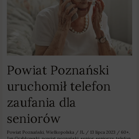
dla
seniorów
Powiat Poznański
uruchomił telefon
zaufania dla
seniorów
Powiat Poznański
,
Wielkopolska
/
JL
/
13 lipca 2023
/
60+
,
Jan Grabkowski
,
powiat poznański
,
senior
,
seniorzy
,
telefon