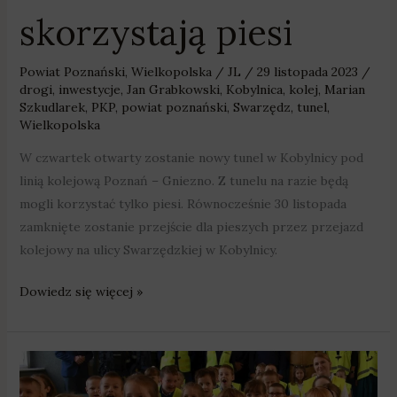
skorzystają piesi
Powiat Poznański
,
Wielkopolska
/
JL
/
29 listopada 2023
/
drogi
,
inwestycje
,
Jan Grabkowski
,
Kobylnica
,
kolej
,
Marian
Szkudlarek
,
PKP
,
powiat poznański
,
Swarzędz
,
tunel
,
Wielkopolska
W czwartek otwarty zostanie nowy tunel w Kobylnicy pod
linią kolejową Poznań – Gniezno. Z tunelu na razie będą
mogli korzystać tylko piesi. Równocześnie 30 listopada
zamknięte zostanie przejście dla pieszych przez przejazd
kolejowy na ulicy Swarzędzkiej w Kobylnicy.
Dowiedz się więcej »
By
pierwszaki