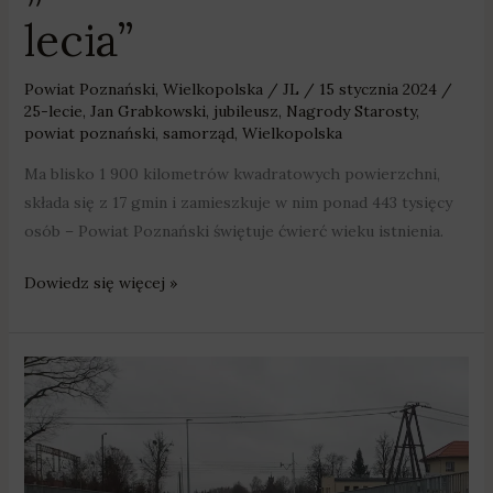
lecia”
Powiat Poznański
,
Wielkopolska
/
JL
/
15 stycznia 2024
/
25-lecie
,
Jan Grabkowski
,
jubileusz
,
Nagrody Starosty
,
powiat poznański
,
samorząd
,
Wielkopolska
Ma blisko 1 900 kilometrów kwadratowych powierzchni,
składa się z 17 gmin i zamieszkuje w nim ponad 443 tysięcy
osób – Powiat Poznański świętuje ćwierć wieku istnienia.
Dowiedz się więcej »
Rogatki
opuszczały
się
tu
co