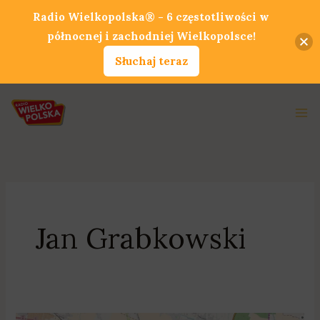
Przejdź
Radio Wielkopolska® - 6 częstotliwości w
do
północnej i zachodniej Wielkopolsce!
treści
Słuchaj teraz
Ma
Me
Jan Grabkowski