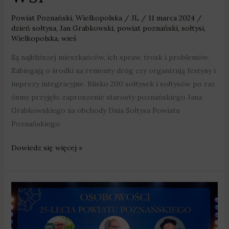
Powiat Poznański
,
Wielkopolska
/
JL
/
11 marca 2024
/
dzień sołtysa
,
Jan Grabkowski
,
powiat poznański
,
sołtysi
,
Wielkopolska
,
wieś
Są najbliższej mieszkańców, ich spraw, trosk i problemów.
Zabiegają o środki na remonty dróg czy organizują festyny i
imprezy integracyjne. Blisko 200 sołtysek i sołtysów po raz
ósmy przyjęło zaproszenie starosty poznańskiego Jana
Grabkowskiego na obchody Dnia Sołtysa Powiatu
Poznańskiego.
Dowiedz się więcej »
Powiat
Poznański
obchodzi
ćwierć