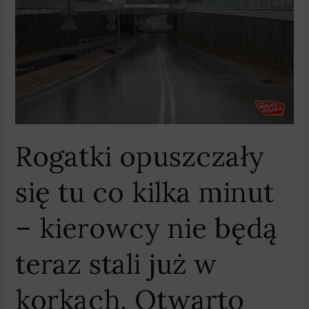
kilka
minut
–
kierowcy
nie
będą
teraz
stali
Rogatki opuszczały
już
w
się tu co kilka minut
korkach.
Otwarto
– kierowcy nie będą
tunel
w
teraz stali już w
Kobylnicy
[GALERIA
korkach. Otwarto
ZDJĘĆ]