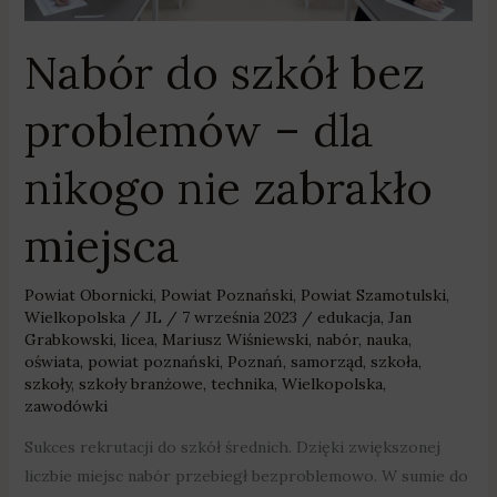
nie
zabrakło
Nabór do szkół bez
miejsca
problemów – dla
nikogo nie zabrakło
miejsca
Powiat Obornicki
,
Powiat Poznański
,
Powiat Szamotulski
,
Wielkopolska
/
JL
/
7 września 2023
/
edukacja
,
Jan
Grabkowski
,
licea
,
Mariusz Wiśniewski
,
nabór
,
nauka
,
oświata
,
powiat poznański
,
Poznań
,
samorząd
,
szkoła
,
szkoły
,
szkoły branżowe
,
technika
,
Wielkopolska
,
zawodówki
Sukces rekrutacji do szkół średnich. Dzięki zwiększonej
liczbie miejsc nabór przebiegł bezproblemowo. W sumie do