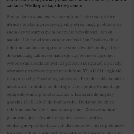
zaufania
,
Wielkopolska
,
zdrowy senior
Pomoc kierowana jest w szczególności do osób, które
utraciły bliskich, przeżywają silny stres, mają problemy ze
snem czy towarzyszy im poczucie bezsilności i braku
nadziei. Jak mówi starosta poznański, Jan Grabkowski z
telefonu zaufania mogą skorzystać również osoby, które
doświadczają zaburzeń nastroju czy też nie mają chęci
wykonywania codziennych zajęć: Aby skorzystać z porady,
wystarczy zadzwonić pod nr telefonu 571 411 811 i zgłosić
taką potrzebę. Psycholog oddzwoni. Projekt zakłada także
możliwość kontaktu osobistego z terapeutą: Konsultacje
będą odbywać się telefonicznie, w każdą środę między
godziną 15:15 i 18:15 do końca roku. Dodajmy, że obok
telefonu zaufania w ramach programu „Zdrowy senior”
planowana jest również organizacja warsztatów
edukacyjno-profilaktycznych dla seniorów i ich opiekunów.
Na zajęciach w 11 gminach powiatu poznańskiego, m.in. w