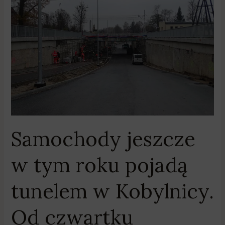
tym
roku
pojadą
tunelem
w
Kobylnicy.
Od
czwartku
skorzystają
piesi
Samochody jeszcze
w tym roku pojadą
tunelem w Kobylnicy.
Od czwartku