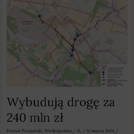
Wybudują
drogę
za
240
mln
zł
Wybudują drogę za
240 mln zł
Powiat Poznański
,
Wielkopolska
/
JL
/
12 marca 2024
/