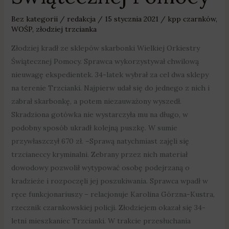
Bez kategorii
/
redakcja
/
15 stycznia 2021
/
kpp czarnków
,
WOŚP
,
złodziej trzcianka
Złodziej kradł ze sklepów skarbonki Wielkiej Orkiestry
Świątecznej Pomocy. Sprawca wykorzystywał chwilową
nieuwagę ekspedientek. 34-latek wybrał za cel dwa sklepy
na terenie Trzcianki. Najpierw udał się do jednego z nich i
zabrał skarbonkę, a potem niezauważony wyszedł.
Skradziona gotówka nie wystarczyła mu na długo, w
podobny sposób ukradł kolejną puszkę. W sumie
przywłaszczył 670 zł. –Sprawą natychmiast zajęli się
trzcianeccy kryminalni. Zebrany przez nich materiał
dowodowy pozwolił wytypować osobę podejrzaną o
kradzieże i rozpoczęli jej poszukiwania. Sprawca wpadł w
ręce funkcjonariuszy – relacjonuje Karolina Górzna-Kustra,
rzecznik czarnkowskiej policji. Złodziejem okazał się 34-
letni mieszkaniec Trzcianki. W trakcie przesłuchania