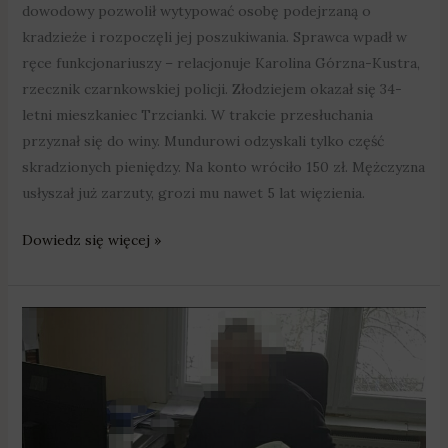
dowodowy pozwolił wytypować osobę podejrzaną o
kradzieże i rozpoczęli jej poszukiwania. Sprawca wpadł w
ręce funkcjonariuszy – relacjonuje Karolina Górzna-Kustra,
rzecznik czarnkowskiej policji. Złodziejem okazał się 34-
letni mieszkaniec Trzcianki. W trakcie przesłuchania
przyznał się do winy. Mundurowi odzyskali tylko część
skradzionych pieniędzy. Na konto wróciło 150 zł. Mężczyzna
usłyszał już zarzuty, grozi mu nawet 5 lat więzienia.
Dowiedz się więcej »
Kradł
skarbonki
Wielkiej
Orkiestry
Świątecznej