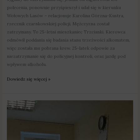
polecenia, ponownie przyśpieszył i udał się w kierunku
Wołowych Lasów – relacjonuje Karolina Górzna-Kustra,
rzecznik czarnkowskiej policji. Mężczyzna został
zatrzymany. To 25-letni mieszkaniec Trzcianki. Kierowca
odmówił poddania się badania stanu trzeźwości alkomatem,
więc została mu pobrana krew. 25-latek odpowie za
niezatrzymanie się do policyjnej kontroli, oraz jazdę pod
wpływem alkoholu.
Dowiedz się więcej »
Odpowiedzą
za
znieważenie
i
groźby