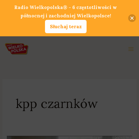
Przejdź
Radio Wielkopolska® - 6 częstotliwości w
do
północnej i zachodniej Wielkopolsce!
treści
Słuchaj teraz
Ma
Me
kpp czarnków