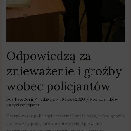
Odpowiedzą za
znieważenie i groźby
wobec policjantów
Bez kategorii
/
redakcja
/
16 lipca 2020
/
kpp czarnków
,
ugryzł policjanta
Czarnkowscy policjanci zatrzymali sześć osób, które groziły
i znieważały policjantów w Internecie. Sprawa ma
powiązanie z majowym zatrzymaniem 25-letniego