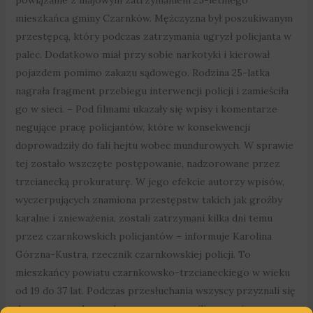
mieszkańca gminy Czarnków. Mężczyzna był poszukiwanym
przestępcą, który podczas zatrzymania ugryzł policjanta w
palec. Dodatkowo miał przy sobie narkotyki i kierował
pojazdem pomimo zakazu sądowego. Rodzina 25-latka
nagrała fragment przebiegu interwencji policji i zamieściła
go w sieci. – Pod filmami ukazały się wpisy i komentarze
negujące pracę policjantów, które w konsekwencji
doprowadziły do fali hejtu wobec mundurowych. W sprawie
tej zostało wszczęte postępowanie, nadzorowane przez
trzcianecką prokuraturę. W jego efekcie autorzy wpisów,
wyczerpujących znamiona przestępstw takich jak groźby
karalne i znieważenia, zostali zatrzymani kilka dni temu
przez czarnkowskich policjantów – informuje Karolina
Górzna-Kustra, rzecznik czarnkowskiej policji. To
mieszkańcy powiatu czarnkowsko-trzcianeckiego w wieku
od 19 do 37 lat. Podczas przesłuchania wszyscy przyznali się
do zarzucanych czynów oraz przeprosili za swoje