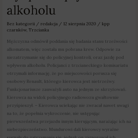
alkoholu
Bez kategorii
/
redakcja
/
12 sierpnia 2020
/
kpp
czarnków
,
Trzcianka
Mężczyzna odmówił poddania się badania stanu trzeźwości
alkomatem, więc została mu pobrana krew. Odpowie za
niezatrzymanie się do policyjnej kontroli, oraz jazdę pod
wpływem alkoholu. Policjanci z trzcianeckiego komisariatu
otrzymali informację, że po miejscowości porusza się
osobowy Renault, którego kierowca jest nietrzeźwy.
Funkcjonariusze zauważyli auto na jednym ze skrzyżowań.
Kierowca na widok policyjnego radiowozu gwałtownie
przyśpieszył. – Kierowca uciekając nie zwracał nawet uwagi
na to, że popełnia wykroczenie, nie ustępując
pierwszeństwa przejazdu innym kierującym, narażając ich na
niebezpieczeństwo. Mundurowi dali kierowcy wyraźne
sygnały do zatrzymania się, jednak on zignorował ich