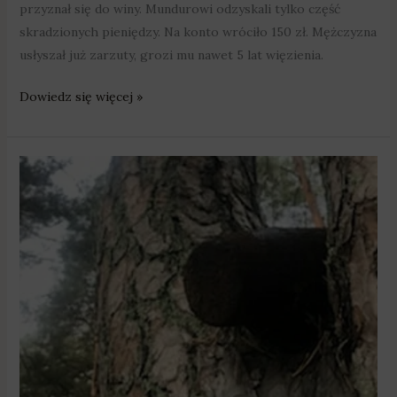
przyznał się do winy. Mundurowi odzyskali tylko część
skradzionych pieniędzy. Na konto wróciło 150 zł. Mężczyzna
usłyszał już zarzuty, grozi mu nawet 5 lat więzienia.
Dowiedz się więcej »
Spacerowicz
znalazł
niewybuch
na
drzewie