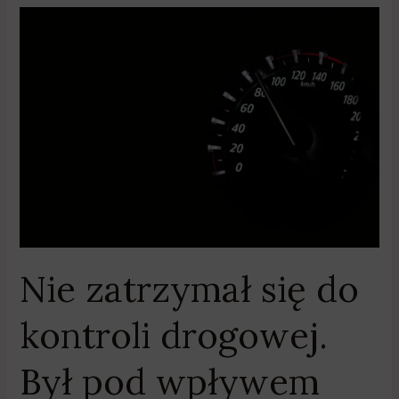
Nie
zatrzymał
się
do
kontroli
drogowej.
Był
pod
wpływem
alkoholu
Nie zatrzymał się do
kontroli drogowej.
Był pod wpływem