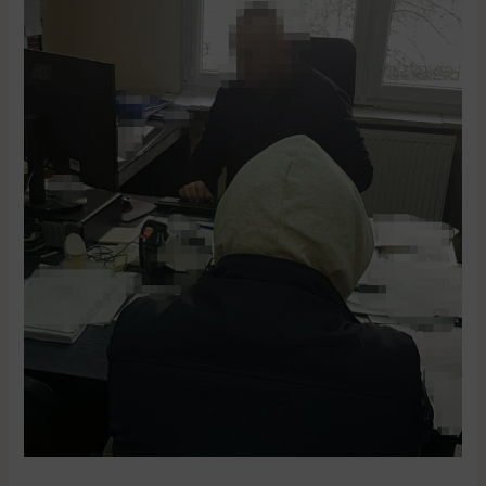
Kradł
skarbonki
Wielkiej
Orkiestry
Świątecznej
Pomocy