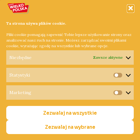
zachowanie. Teraz o ich losie zadecyduje sąd. Grozi im do 2
lat więzienia. Sprawa ma charakter rozwojowy.
Ta strona używa plików cookie.
Dowiedz się więcej »
Pliki cookie pomagają zapewnić Tobie lepsze użytkowanie strony oraz
analizować nasz ruch na stronie. Możesz zarządzać swoimi plikami
cookie, wyrażając zgodę na wszystkie lub wybrane opcje.
←
Poprzedni
1
2
3
Niezbędne
Zawsze aktywne
Statystyki
Statysty
Marketing
Copyright © 2026 Radio Wielkopolska®
Marketi
Polityka Prywatności
Zezwalaj na wszystkie
Polityka Cookies
Nadawca
Zezwalaj na wybrane