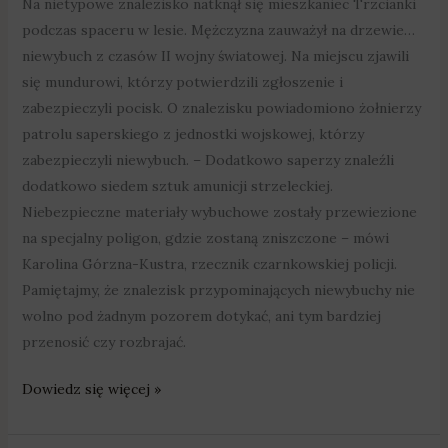
Na nietypowe znalezisko natknął się mieszkaniec Trzcianki
podczas spaceru w lesie. Mężczyzna zauważył na drzewie…
niewybuch z czasów II wojny światowej. Na miejscu zjawili
się mundurowi, którzy potwierdzili zgłoszenie i
zabezpieczyli pocisk. O znalezisku powiadomiono żołnierzy
patrolu saperskiego z jednostki wojskowej, którzy
zabezpieczyli niewybuch. – Dodatkowo saperzy znaleźli
dodatkowo siedem sztuk amunicji strzeleckiej.
Niebezpieczne materiały wybuchowe zostały przewiezione
na specjalny poligon, gdzie zostaną zniszczone – mówi
Karolina Górzna-Kustra, rzecznik czarnkowskiej policji.
Pamiętajmy, że znalezisk przypominających niewybuchy nie
wolno pod żadnym pozorem dotykać, ani tym bardziej
przenosić czy rozbrajać.
Dowiedz się więcej »