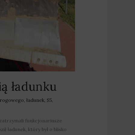
ią ładunku
 drogowego
,
ładunek
,
S5
,
atrzymali funkcjonariusze
 ładunek, który był o blisko