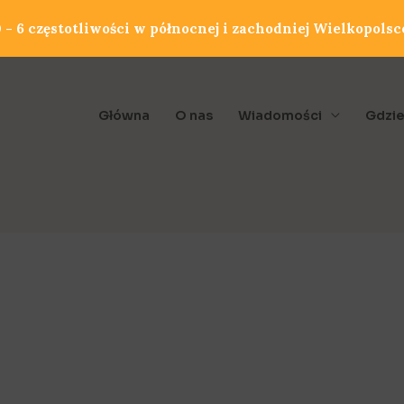
- 6 częstotliwości w północnej i zachodniej Wielkopolsc
Główna
O nas
Wiadomości
Gdzie