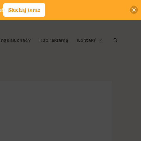
e!
Słuchaj teraz
Szukaj
 nas słuchać?
Kup reklamę
Kontakt