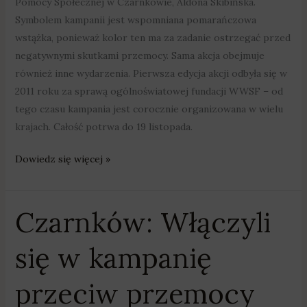
Pomocy Społecznej w Czarnkowie, Aldona Skibińska.
Symbolem kampanii jest wspomniana pomarańczowa
wstążka, ponieważ kolor ten ma za zadanie ostrzegać przed
negatywnymi skutkami przemocy. Sama akcja obejmuje
również inne wydarzenia. Pierwsza edycja akcji odbyła się w
2011 roku za sprawą ogólnoświatowej fundacji WWSF – od
tego czasu kampania jest corocznie organizowana w wielu
krajach. Całość potrwa do 19 listopada.
Dowiedz się więcej »
Czarnków: Włączyli
Czarnków:
Włączyli
się w kampanię
się
w
przeciw przemocy
kampanię
przeciw