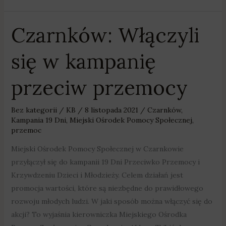
Czarnków: Włączyli
Czarnków:
Włączyli
się w kampanię
się
w
przeciw przemocy
kampanię
przeciw
przemocy
Bez kategorii
/
KB
/
8 listopada 2021
/
Czarnków
,
Kampania 19 Dni
,
Miejski Ośrodek Pomocy Społecznej
,
przemoc
Miejski Ośrodek Pomocy Społecznej w Czarnkowie
przyłączył się do kampanii 19 Dni Przeciwko Przemocy i
Krzywdzeniu Dzieci i Młodzieży. Celem działań jest
promocja wartości, które są niezbędne do prawidłowego
rozwoju młodych ludzi. W jaki sposób można włączyć się do
akcji? To wyjaśnia kierowniczka Miejskiego Ośrodka