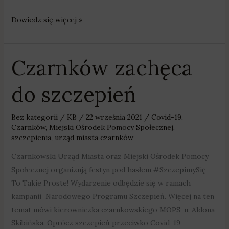
Dowiedz się więcej »
Czarnków zachęca
Czarnków
zachęca
do szczepień
do
szczepień
Bez kategorii
/
KB
/
22 września 2021
/
Covid-19
,
Czarnków
,
Miejski Ośrodek Pomocy Społecznej
,
szczepienia
,
urząd miasta czarnków
Czarnkowski Urząd Miasta oraz Miejski Ośrodek Pomocy
Społecznej organizują festyn pod hasłem #SzczepimySię –
To Takie Proste! Wydarzenie odbędzie się w ramach
kampanii Narodowego Programu Szczepień. Więcej na ten
temat mówi kierowniczka czarnkowskiego MOPS-u, Aldona
Skibińska. Oprócz szczepień przeciwko Covid-19