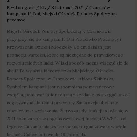
przemocy
Bez kategorii
/
KB
/
8 listopada 2021
/
Czarnków
,
Kampania 19 Dni
,
Miejski Ośrodek Pomocy Społecznej
,
przemoc
Miejski Ośrodek Pomocy Społecznej w Czarnkowie
przyłączył się do kampanii 19 Dni Przeciwko Przemocy i
Krzywdzeniu Dzieci i Młodzieży. Celem działań jest
promocja wartości, które są niezbędne do prawidłowego
rozwoju młodych ludzi. W jaki sposób można włączyć się do
akcji? To wyjaśnia kierowniczka Miejskiego Ośrodka
Pomocy Społecznej w Czarnkowie, Aldona Skibińska.
Symbolem kampanii jest wspomniana pomarańczowa
wstążka, ponieważ kolor ten ma za zadanie ostrzegać przed
negatywnymi skutkami przemocy. Sama akcja obejmuje
również inne wydarzenia. Pierwsza edycja akcji odbyła się w
2011 roku za sprawą ogólnoświatowej fundacji WWSF – od
tego czasu kampania jest corocznie organizowana w wielu
krajach. Całość potrwa do 19 listopada.