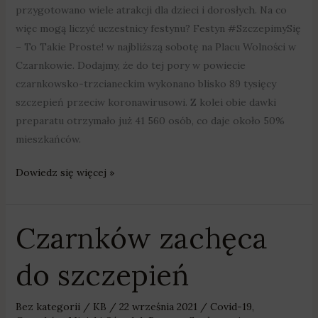
przygotowano wiele atrakcji dla dzieci i dorosłych. Na co
więc mogą liczyć uczestnicy festynu? Festyn #SzczepimySię
– To Takie Proste! w najbliższą sobotę na Placu Wolności w
Czarnkowie. Dodajmy, że do tej pory w powiecie
czarnkowsko-trzcianeckim wykonano blisko 89 tysięcy
szczepień przeciw koronawirusowi. Z kolei obie dawki
preparatu otrzymało już 41 560 osób, co daje około 50%
mieszkańców.
Dowiedz się więcej »
Czarnków zachęca
Czarnków
zachęca
do szczepień
do
szczepień
Bez kategorii
/
KB
/
22 września 2021
/
Covid-19
,