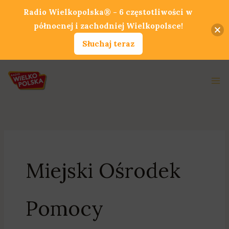
Przejdź
Radio Wielkopolska® - 6 częstotliwości w
do
północnej i zachodniej Wielkopolsce!
treści
Słuchaj teraz
Ma
Me
Miejski Ośrodek
Pomocy