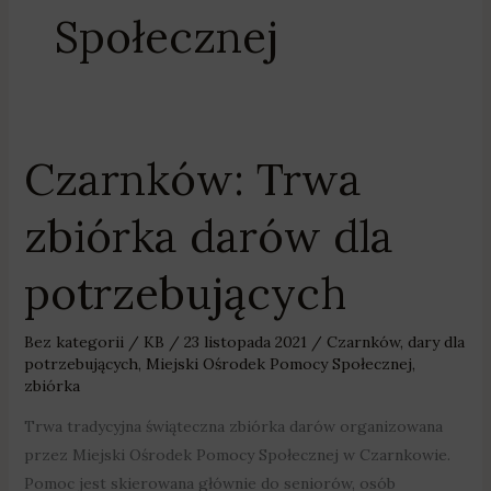
Społecznej
Czarnków: Trwa
Czarnków:
Trwa
zbiórka darów dla
zbiórka
darów
potrzebujących
dla
potrzebujących
Bez kategorii
/
KB
/
23 listopada 2021
/
Czarnków
,
dary dla
potrzebujących
,
Miejski Ośrodek Pomocy Społecznej
,
zbiórka
Trwa tradycyjna świąteczna zbiórka darów organizowana
przez Miejski Ośrodek Pomocy Społecznej w Czarnkowie.
Pomoc jest skierowana głównie do seniorów, osób