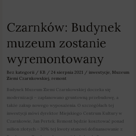
Czarnków: Budynek
Czarnków:
Budynek
muzeum zostanie
muzeum
zostanie
wyremontowany
wyremontowany
Bez kategorii
/
KB
/
24 sierpnia 2021
/
inwestycje
,
Muzeum
Ziemi Czarnkowskiej
,
remont
Budynek Muzeum Ziemi Czarnkowskiej doczeka się
modernizacji – zaplanowano gruntowną przebudowę, a
także zakup nowego wyposażenia. O szczegółach tej
inwestycji mówi dyrektor Miejskiego Centrum Kultury w
Czarnkowie, Jan Pertek. Remont będzie kosztować ponad
milion złotych – 30% tej kwoty stanowi dofinansowanie z