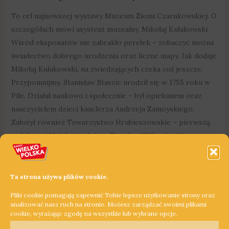
To cel najnowszej wystawy Muzeum Ziemi Czarnkowskiej. O
szczegółach mówi asystent muzealny, Mikołaj Kułakowski.
Wśród eksponatów nie zabrakło perełek – zobaczyć można
świadectwo dobrego urodzenia oraz liczne mapy. Jak dodaje
Mikołaj Kułakowski, na zwiedzających czeka coś jeszcze.
Przypomnijmy, Stanisław Staszic urodził się w 1755 roku w
Pile. Działał naukowo i społecznie – był opiekunem oraz
nauczycielem dzieci kanclerza Andrzeja Zamoyskiego.
Założył również Towarzystwo Hrubieszowskie – pierwszą
polską spółdzielnię rolniczą. Zmarł w 1826 roku. W
Wielkopolsce jest patronem wielu ulic, szkół i innych
instytucji.
Ta strona używa plików cookie.
Dowiedz się więcej »
Pliki cookie pomagają zapewnić Tobie lepsze użytkowanie strony oraz
analizować nasz ruch na stronie. Możesz zarządzać swoimi plikami
cookie, wyrażając zgodę na wszystkie lub wybrane opcje.