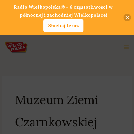
Przejdź
Radio Wielkopolska® - 6 częstotliwości w
do
północnej i zachodniej Wielkopolsce!
treści
Słuchaj teraz
Ma
Me
Muzeum Ziemi
Czarnkowskiej