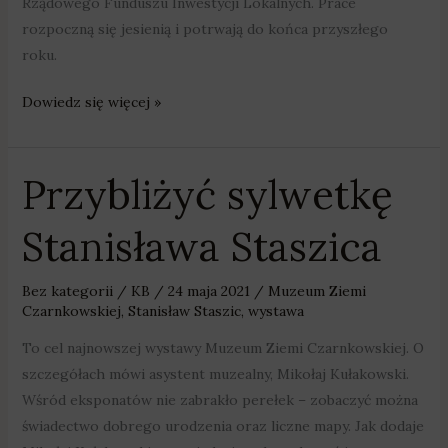
Rządowego Funduszu Inwestycji Lokalnych. Prace
rozpoczną się jesienią i potrwają do końca przyszłego
roku.
Dowiedz się więcej »
Przybliżyć sylwetkę
Przybliżyć
sylwetkę
Stanisława Staszica
Stanisława
Staszica
Bez kategorii
/
KB
/
24 maja 2021
/
Muzeum Ziemi
Czarnkowskiej
,
Stanisław Staszic
,
wystawa
To cel najnowszej wystawy Muzeum Ziemi Czarnkowskiej. O
szczegółach mówi asystent muzealny, Mikołaj Kułakowski.
Wśród eksponatów nie zabrakło perełek – zobaczyć można
świadectwo dobrego urodzenia oraz liczne mapy. Jak dodaje