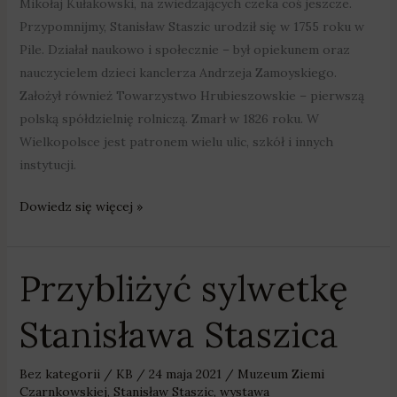
Mikołaj Kułakowski, na zwiedzających czeka coś jeszcze.
Przypomnijmy, Stanisław Staszic urodził się w 1755 roku w
Pile. Działał naukowo i społecznie – był opiekunem oraz
nauczycielem dzieci kanclerza Andrzeja Zamoyskiego.
Założył również Towarzystwo Hrubieszowskie – pierwszą
polską spółdzielnię rolniczą. Zmarł w 1826 roku. W
Wielkopolsce jest patronem wielu ulic, szkół i innych
instytucji.
Dowiedz się więcej »
Przybliżyć sylwetkę
Przybliżyć
sylwetkę
Stanisława Staszica
Stanisława
Staszica
Bez kategorii
/
KB
/
24 maja 2021
/
Muzeum Ziemi
Czarnkowskiej
,
Stanisław Staszic
,
wystawa