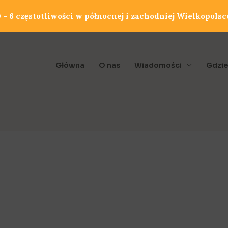
- 6 częstotliwości w północnej i zachodniej Wielkopolsc
Główna
O nas
Wiadomości
Gdzie