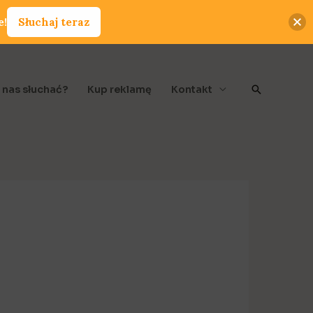
e!
Słuchaj teraz
Szukaj
 nas słuchać?
Kup reklamę
Kontakt