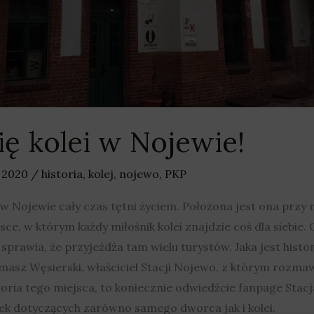
ię kolei w Nojewie!
a 2020
/
historia
,
kolej
,
nojewo
,
PKP
 w Nojewie cały czas tętni życiem. Położona jest ona przy 
sce, w którym każdy miłośnik kolei znajdzie coś dla siebi
 sprawia, że przyjeżdża tam wielu turystów. Jaka jest histo
masz Węsierski, właściciel Stacji Nojewo, z którym rozma
istoria tego miejsca, to koniecznie odwiedźcie fanpage Sta
ek dotyczących zarówno samego dworca jak i kolei.