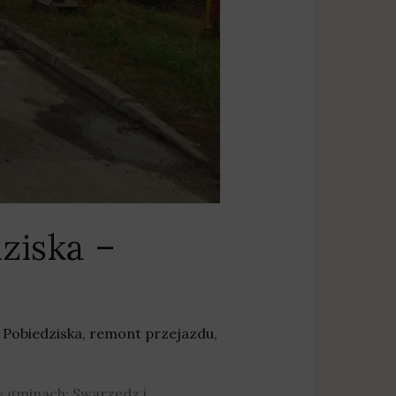
ziska –
,
Pobiedziska
,
remont przejazdu
,
w gminach: Swarzędz i