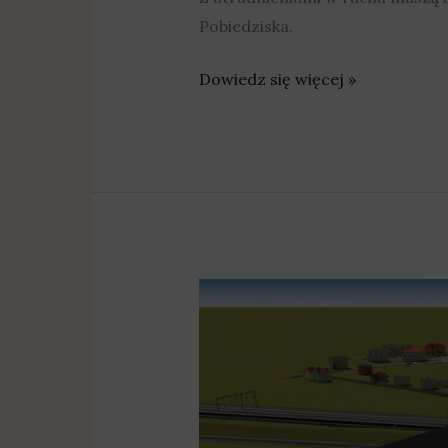
Pobiedziska.
Dowiedz się więcej »
Swarzędz:
W
tym
roku
ma
ruszyć