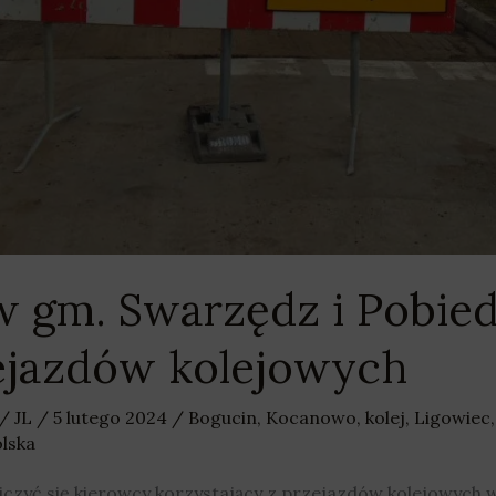
w gm. Swarzędz i Pobied
ejazdów kolejowych
/
JL
/
5 lutego 2024
/
Bogucin
,
Kocanowo
,
kolej
,
Ligowiec
lska
iczyć się kierowcy korzystający z przejazdów kolejowych 