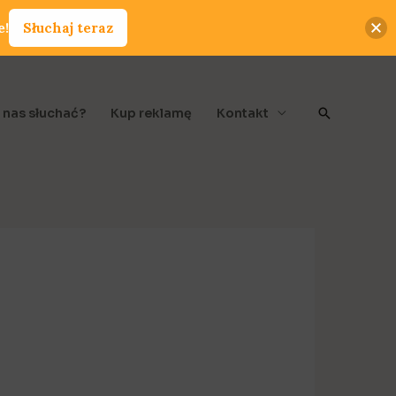
e!
Słuchaj teraz
Szukaj
 nas słuchać?
Kup reklamę
Kontakt