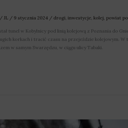
/
JL
/
9 stycznia 2024
/
drogi
,
inwestycje
,
kolej
,
powiat po
tał tunel w Kobylnicy pod linią kolejową z Poznania do Gnie
ługich korkach i tracić czasu na przejeździe kolejowym. W
azem w samym Swarzędzu, w ciągu ulicy Tabaki.