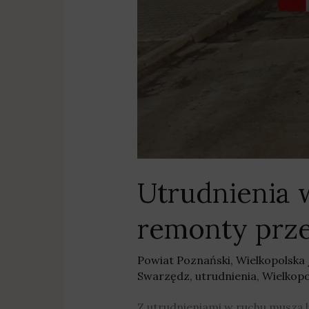
Utrudnienia 
remonty prz
Powiat Poznański
,
Wielkopolska
Swarzędz
,
utrudnienia
,
Wielkopo
Z utrudnieniami w ruchu muszą l