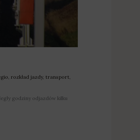
egio
,
rozkład jazdy
,
transport
,
legły godziny odjazdów kilku