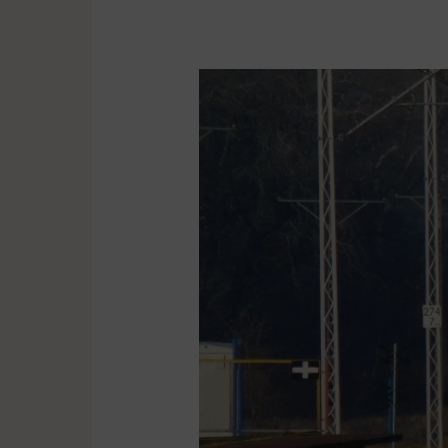
Zmiany
na
kolei