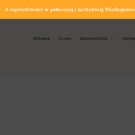
- 6 częstotliwości w północnej i zachodniej Wielkopolsc
Główna
O nas
Wiadomości
Gdzie