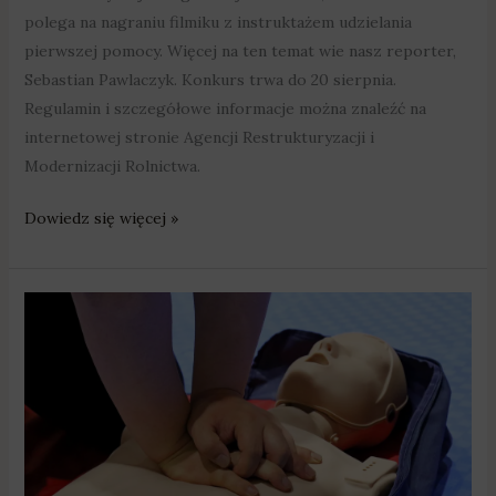
polega na nagraniu filmiku z instruktażem udzielania
pierwszej pomocy. Więcej na ten temat wie nasz reporter,
Sebastian Pawlaczyk. Konkurs trwa do 20 sierpnia.
Regulamin i szczegółowe informacje można znaleźć na
internetowej stronie Agencji Restrukturyzacji i
Modernizacji Rolnictwa.
Dowiedz się więcej »
Wiesz
jak
udzielać
pierwszą
pomoc?
Nagraj
to