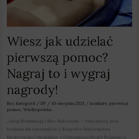
i
wygraj
nagrody!
Wiesz jak udzielać
pierwszą pomoc?
Nagraj to i wygraj
nagrody!
Bez kategorii
/
SP
/
10 sierpnia 2021
/
konkurs
,
pierwsza
pomoc
,
Wielkopolska
„Akcja Reanimacja i Moc Ratowania” – taką nazwę nosi
konkurs dla ratowników z Zespołów Ratownictwa
Medycznego i strażaków z Ochotniczej Straży Pożarnej z