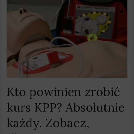
Kto
powinien
zrobić
kurs
KPP?
Absolutnie
każdy.
Zobacz,
dlaczego!
Kto powinien zrobić
kurs KPP? Absolutnie
każdy. Zobacz,