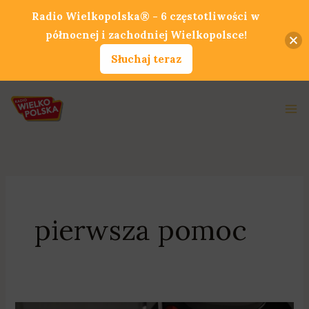
Przejdź
Radio Wielkopolska® - 6 częstotliwości w
do
północnej i zachodniej Wielkopolsce!
treści
Słuchaj teraz
Ma
Me
pierwsza pomoc