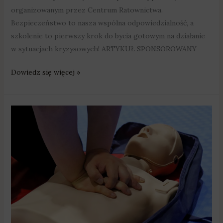
organizowanym przez Centrum Ratownictwa.
Bezpieczeństwo to nasza wspólna odpowiedzialność, a
szkolenie to pierwszy krok do bycia gotowym na działanie
w sytuacjach kryzysowych! ARTYKUŁ SPONSOROWANY
Dowiedz się więcej »
Wiesz
jak
udzielać
pierwszą
pomoc?
Nagraj
to
i
wygraj