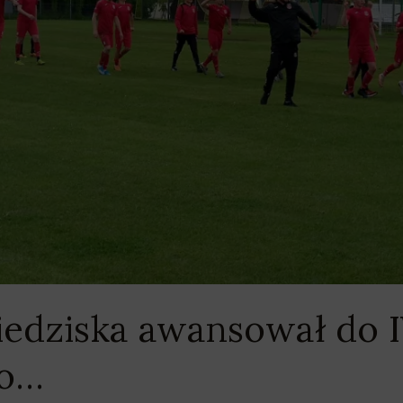
edziska awansował do IV 
ło…