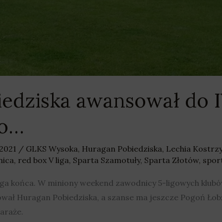
edziska awansował do IV 
ło…
 2021
/
GLKS Wysoka
,
Huragan Pobiedziska
,
Lechia Kostrz
nica
,
red box V liga
,
Sparta Szamotuły
,
Sparta Złotów
,
spor
ega końca. W miniony weekend zawodnicy 5-ligowych klubó
ował Huragan Pobiedziska, a szanse ma jeszcze Pogoń Łobż
araże.