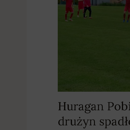
drużyn
spadło…
Huragan Pobi
drużyn spad