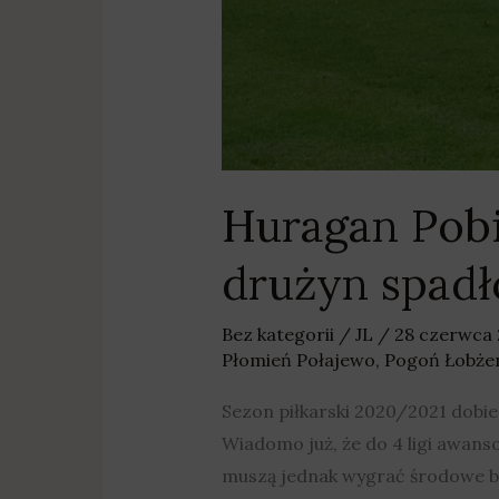
Huragan Pobi
drużyn spad
Bez kategorii
/
JL
/
28 czerwca
Płomień Połajewo
,
Pogoń Łobże
Sezon piłkarski 2020/2021 dobi
Wiadomo już, że do 4 ligi awans
muszą jednak wygrać środowe b