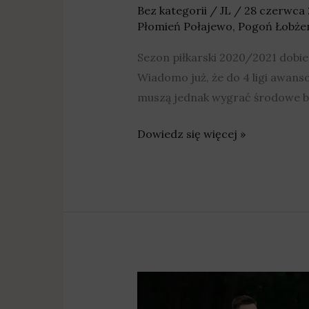
Bez kategorii
/
JL
/
28 czerwca
Płomień Połajewo
,
Pogoń Łobże
Sezon piłkarski 2020/2021 dobi
Wiadomo już, że do 4 ligi awans
muszą jednak wygrać środowe b
Dowiedz się więcej »
Huragan
Pobiedziska: