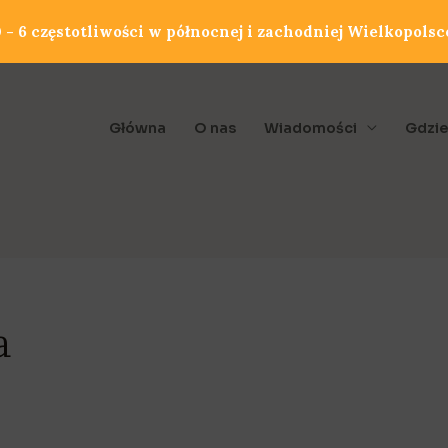
- 6 częstotliwości w północnej i zachodniej Wielkopolsc
Główna
O nas
Wiadomości
Gdzie
a