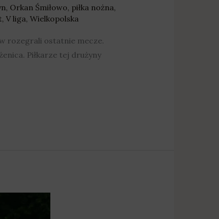
yn
,
Orkan Śmiłowo
,
piłka nożna
,
t
,
V liga
,
Wielkopolska
w rozegrali ostatnie mecze.
enica. Piłkarze tej drużyny