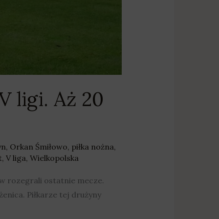
ligi. Aż 20
yn
,
Orkan Śmiłowo
,
piłka nożna
,
t
,
V liga
,
Wielkopolska
w rozegrali ostatnie mecze.
enica. Piłkarze tej drużyny