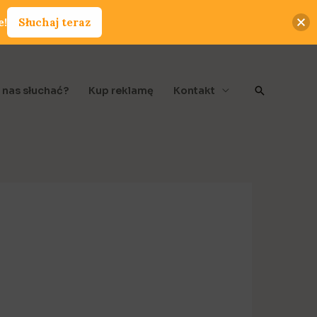
e!
Słuchaj teraz
Szukaj
 nas słuchać?
Kup reklamę
Kontakt