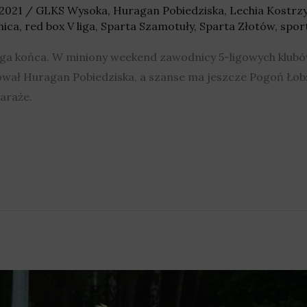
 2021
/
GLKS Wysoka
,
Huragan Pobiedziska
,
Lechia Kostrz
nica
,
red box V liga
,
Sparta Szamotuły
,
Sparta Złotów
,
spor
ega końca. W miniony weekend zawodnicy 5-ligowych klubó
ował Huragan Pobiedziska, a szanse ma jeszcze Pogoń Łobż
araże.