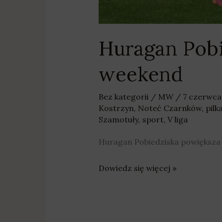
Huragan Pobi
weekend
Bez kategorii
/
MW
/
7 czerwca
Kostrzyn
,
Noteć Czarnków
,
pilk
Szamotuły
,
sport
,
V liga
Huragan Pobiedziska powiększa p
Dowiedz się więcej »