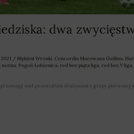
edziska: dwa zwycięst
 2021
/
Błękitni Wronki
,
Concordia Murowana Goślina
,
Hur
a nożna
,
Pogoń Łobżenica
,
red box piąta liga
,
red box V liga
rzewagę nad pozostałymi drużynami z grupy pierwszej wielk