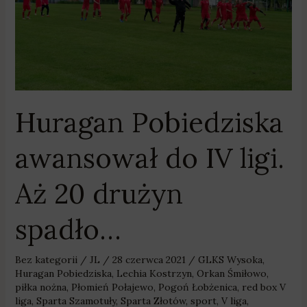
IV
ligi.
Aż
20
drużyn
spadło…
Huragan Pobiedziska
awansował do IV ligi.
Aż 20 drużyn
spadło…
Bez kategorii
/
JL
/
28 czerwca 2021
/
GLKS Wysoka
,
Huragan Pobiedziska
,
Lechia Kostrzyn
,
Orkan Śmiłowo
,
piłka nożna
,
Płomień Połajewo
,
Pogoń Łobżenica
,
red box V
liga
,
Sparta Szamotuły
,
Sparta Złotów
,
sport
,
V liga
,