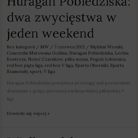
Huragan Pobiedziska:
dwa zwycięstwa w
jeden weekend
Bez kategorii
/
MW
/
7 czerwca 2021
/
Błękitni Wronki
,
Concordia Murowana Goślina
,
Huragan Pobiedziska
,
Lechia
Kostrzyn
,
Noteć Czarnków
,
pilka nożna
,
Pogoń Łobżenica
,
red box piąta liga
,
red box V liga
,
Sparta Oborniki
,
Sparta
Szamotuły
,
sport
,
V liga
Huragan Pobiedziska powiększa przewagę nad pozostałymi
drużynami z grupy pierwszej wielkopolskiej piłkarskiej V
ligi.
Dowiedz się więcej »
Wielkopolska