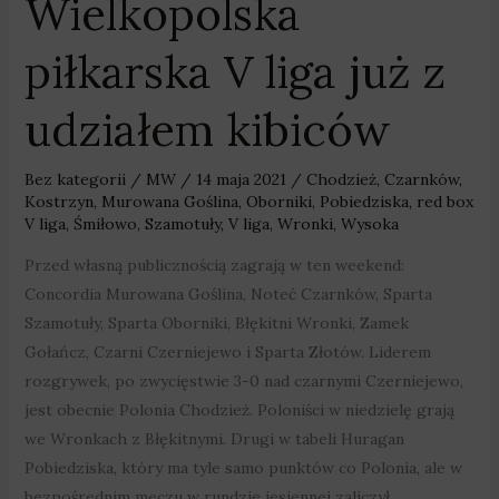
Wielkopolska
piłkarska
piłkarska V liga już z
V
liga
udziałem kibiców
już
z
udziałem
Bez kategorii
/
MW
/
14 maja 2021
/
Chodzież
,
Czarnków
,
kibiców
Kostrzyn
,
Murowana Goślina
,
Oborniki
,
Pobiedziska
,
red box
V liga
,
Śmiłowo
,
Szamotuły
,
V liga
,
Wronki
,
Wysoka
Przed własną publicznością zagrają w ten weekend:
Concordia Murowana Goślina, Noteć Czarnków, Sparta
Szamotuły, Sparta Oborniki, Błękitni Wronki, Zamek
Gołańcz, Czarni Czerniejewo i Sparta Złotów. Liderem
rozgrywek, po zwycięstwie 3-0 nad czarnymi Czerniejewo,
jest obecnie Polonia Chodzież. Poloniści w niedzielę grają
we Wronkach z Błękitnymi. Drugi w tabeli Huragan
Pobiedziska, który ma tyle samo punktów co Polonia, ale w
bezpośrednim meczu w rundzie jesiennej zaliczył