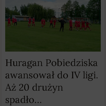
Huragan
Pobiedziska
awansował
do
IV
ligi.
Aż
20
drużyn
spadło…
Huragan Pobiedziska
awansował do IV ligi.
Aż 20 drużyn
spadło…