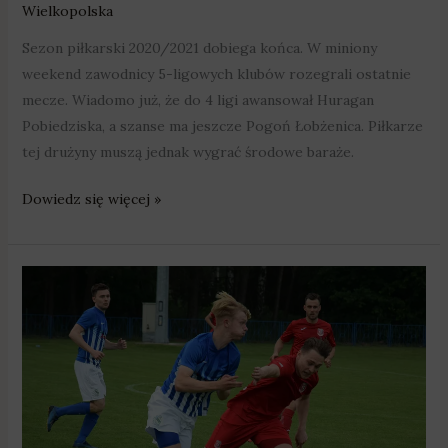
Wielkopolska
Sezon piłkarski 2020/2021 dobiega końca. W miniony
weekend zawodnicy 5-ligowych klubów rozegrali ostatnie
mecze. Wiadomo już, że do 4 ligi awansował Huragan
Pobiedziska, a szanse ma jeszcze Pogoń Łobżenica. Piłkarze
tej drużyny muszą jednak wygrać środowe baraże.
Dowiedz się więcej »
Huragan
Pobiedziska:
dwa
zwycięstwa
w
jeden
weekend