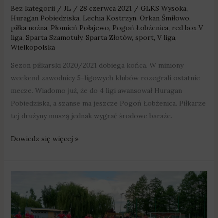
Bez kategorii
/
JL
/
28 czerwca 2021
/
GLKS Wysoka
,
Huragan Pobiedziska
,
Lechia Kostrzyn
,
Orkan Śmiłowo
,
piłka nożna
,
Płomień Połajewo
,
Pogoń Łobżenica
,
red box V
liga
,
Sparta Szamotuły
,
Sparta Złotów
,
sport
,
V liga
,
Wielkopolska
Sezon piłkarski 2020/2021 dobiega końca. W miniony
weekend zawodnicy 5-ligowych klubów rozegrali ostatnie
mecze. Wiadomo już, że do 4 ligi awansował Huragan
Pobiedziska, a szanse ma jeszcze Pogoń Łobżenica. Piłkarze
tej drużyny muszą jednak wygrać środowe baraże.
Dowiedz się więcej »
Huragan
Pobiedziska
awansował
do