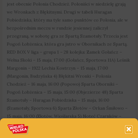
jest obecnie Polonia Chodzież. Poloniści w niedzielę grają
we Wronkach z Błękitnymi. Drugi w tabeli Huragan
Pobiedziska, który ma tyle samo punktów co Polonia, ale w
bezpośrednim meczu w rundzie jesiennej zaliczył
przegraną, w sobotę gra ze Spartą Szamotuły. Trzecia jest
Pogoń Łobżenica, która gra jutro w Obornikach ze Spartą.
RED BOX V liga – grupa 1 – 28 kolejka: Zamek Gołańcz –
Wełna Skoki – 15 maja, 17:00 (Gołańcz, Sportowa 11A) Leśnik
Margonin – 1922 Lechia Kostrzyn – 15 maja, 17:00
(Margonin, Budzyńska 4) Błękitni Wronki – Polonia
Chodzież – 16 maja, 16:00 (Popowo) Sparta Oborniki –
Pogoń Łobżenica – 15 maja, 15:00 (Objezierze 48) Sparta
Szamotuły – Huragan Pobiedziska – 15 maja, 16:00
(Szamotuły, Sportowa 6) Sparta Złotów – Orkan Śmiłowo –
15 maja, 16:00 (Złotów, Wioślarska 5) Noteć Czarnków –
Lechita Kłecko – 15 maja, 16:00 (Czarnków, Nowa 8)
Concordia Murowana Goślina – Płomień Połajewo – 15 maja,