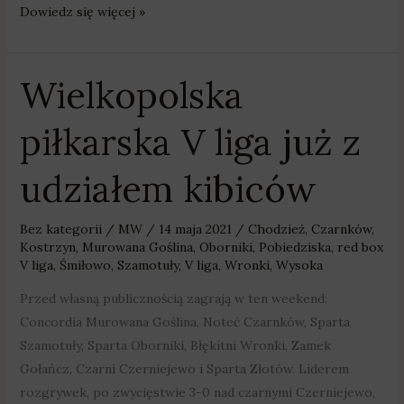
Dowiedz się więcej »
Wielkopolska
Wielkopolska
piłkarska
piłkarska V liga już z
V
liga
udziałem kibiców
już
z
udziałem
Bez kategorii
/
MW
/
14 maja 2021
/
Chodzież
,
Czarnków
,
kibiców
Kostrzyn
,
Murowana Goślina
,
Oborniki
,
Pobiedziska
,
red box
V liga
,
Śmiłowo
,
Szamotuły
,
V liga
,
Wronki
,
Wysoka
Przed własną publicznością zagrają w ten weekend:
Concordia Murowana Goślina, Noteć Czarnków, Sparta
Szamotuły, Sparta Oborniki, Błękitni Wronki, Zamek
Gołańcz, Czarni Czerniejewo i Sparta Złotów. Liderem
rozgrywek, po zwycięstwie 3-0 nad czarnymi Czerniejewo,