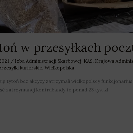
ytoń w przesyłkach poc
 2021
/
Izba Administracji Skarbowej
,
KAS
,
Krajowa Adminis
przesyłki kurierskie
,
Wielkopolska
się tytoń bez akcyzy zatrzymali wielkopolscy funkcjonariu
ść zatrzymanej kontrabandy to ponad 23 tys. zł.