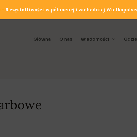
- 6 częstotliwości w północnej i zachodniej Wielkopolsc
Główna
O nas
Wiadomości
Gdzie
karbowe