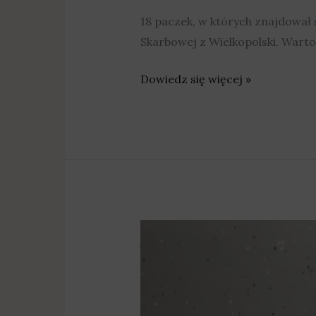
18 paczek, w których znajdował 
Skarbowej z Wielkopolski. Warto
Dowiedz się więcej »
Nielegalny
tytoń
w
przesyłkach
pocztowych