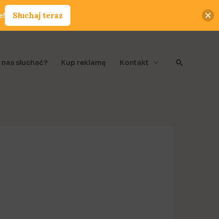
e!
Słuchaj teraz
Szukaj
 nas słuchać?
Kup reklamę
Kontakt