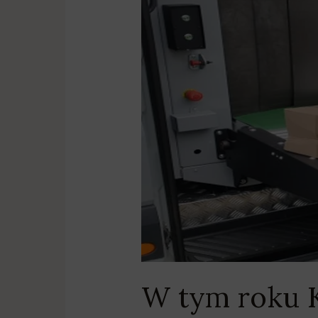
złotych
W tym roku K