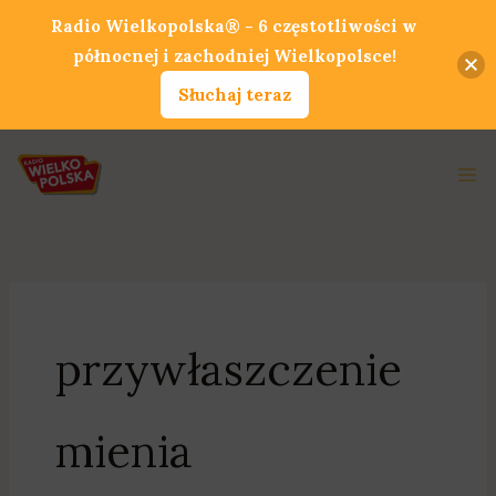
Przejdź
Radio Wielkopolska® - 6 częstotliwości w
do
północnej i zachodniej Wielkopolsce!
treści
Słuchaj teraz
Ma
Me
przywłaszczenie
mienia