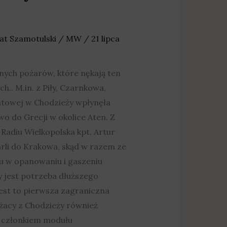
at Szamotulski
/
MW
/
21 lipca
żnych pożarów, które nękają ten
.. M.in. z Piły, Czarnkowa,
atowej w Chodzieży wpłynęła
o do Grecji w okolice Aten. Z
Radiu Wielkopolska kpt. Artur
arli do Krakowa, skąd w razem ze
u w opanowaniu i gaszeniu
dy jest potrzeba dłuższego
est to pierwsza zagraniczna
ażacy z Chodzieży również
my członkiem modułu