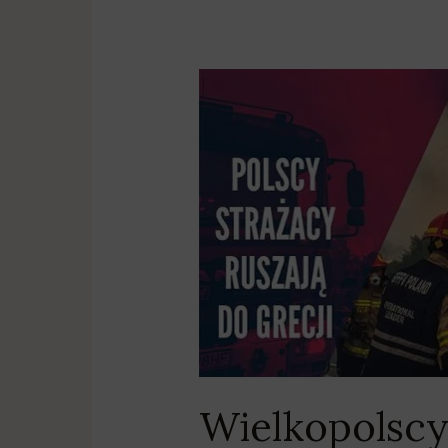
Wielkopolscy
strażacy
będą
gasić
pożary
lasów
w
Grecji
Wielkopolscy