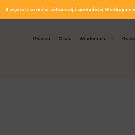
- 6 częstotliwości w północnej i zachodniej Wielkopolsc
Główna
O nas
Wiadomości
Gdzie