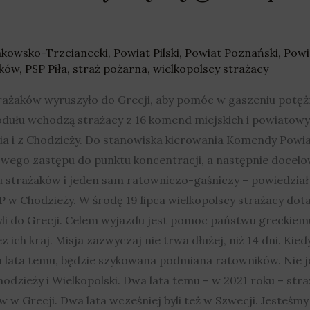
nkowsko-Trzcianecki
,
Powiat Pilski
,
Powiat Poznański
,
Powi
nków
,
PSP Piła
,
straż pożarna
,
wielkopolscy strażacy
strażaków wyruszyło do Grecji, aby pomóc w gaszeniu potę
odułu wchodzą strażacy z 16 komend miejskich i powiatowych
a i z Chodzieży. Do stanowiska kierowania Komendy Powi
ego zastępu do punktu koncentracji, a następnie docelow
 strażaków i jeden sam ratowniczo-gaśniczy – powiedział 
P w Chodzieży. W środę 19 lipca wielkopolscy strażacy dot
yli do Grecji. Celem wyjazdu jest pomoc państwu greckiem
ich kraj. Misja zazwyczaj nie trwa dłużej, niż 14 dni. Kie
a lata temu, będzie szykowana podmiana ratowników. Nie j
odzieży i Wielkopolski. Dwa lata temu – w 2021 roku – str
w w Grecji. Dwa lata wcześniej byli też w Szwecji. Jesteś