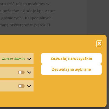
est sześć takich modułów w
h pożarów – dodaje kpt. Artur
gaśniczych i 10 specjalnych.
ają przystąpić w piątek 21
Zezwalaj na wszystkie
Zawsze aktywne
Zezwalaj na wybrane
Statystyki
Marketing