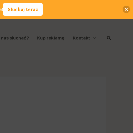
e!
Słuchaj teraz
Szukaj
 nas słuchać?
Kup reklamę
Kontakt