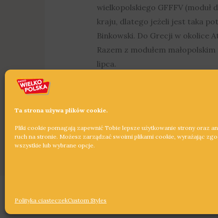
wielkopolskiego GFFFV (moduł d
kraju, dlatego jeżeli jest taka
Binkowski. Do Grecji w okolice 
Razem z modułem małopolskim to
lipca.
Dowiedz się więcej »
Ta strona używa plików cookie.
Pliki cookie pomagają zapewnić Tobie lepsze użytkowanie strony oraz a
ruch na stronie. Możesz zarządzać swoimi plikami cookie, wyrażając zg
wszystkie lub wybrane opcje.
Copyright © 2026 Radio Wielkopolska®
Polityka ciasteczek
Custom Styles