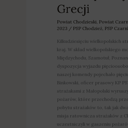
Grecji
Powiat Chodzieski
,
Powiat Czar
2023
/
PSP Chodzież
,
PSP Czar
Kilkudziesięciu wielkopolskich 
kraj. W skład wielkopolskiego m
Międzychodu, Szamotuł, Poznani
dyspozycja wyjazdu pięcioosobow
naszej komendy pojechało pięciu
Binkowski, oficer prasowy KP PS
strażakami z Małopolski wyrusz
pożarów, które przechodzą przez 
pobytu strażaków to, tak jak dw
misja ratownicza strażaków z Ch
uczestniczyli w gaszeniu pożaró