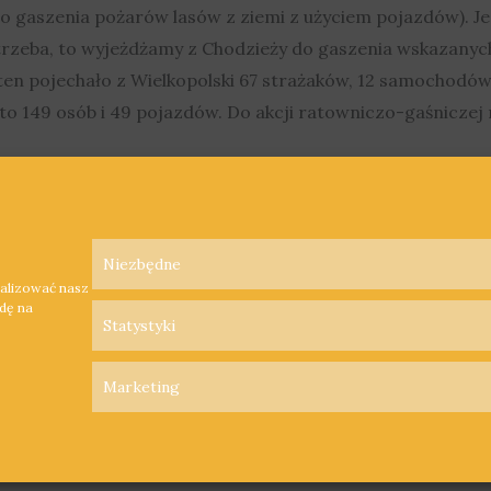
o gaszenia pożarów lasów z ziemi z użyciem pojazdów). J
 potrzeba, to wyjeżdżamy z Chodzieży do gaszenia wskazanyc
Aten pojechało z Wielkopolski 67 strażaków, 12 samochodów 
 149 osób i 49 pojazdów. Do akcji ratowniczo-gaśniczej m
Niezbędne
nalizować nasz
odę na
Statystyki
Marketing
Polityka Prywatności
Polityka Cookies
Nadawca