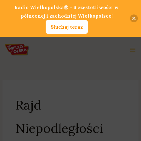
Przejdź
Radio Wielkopolska® - 6 częstotliwości w
do
północnej i zachodniej Wielkopolsce!
treści
Słuchaj teraz
Ma
Me
Rajd
Niepodległości