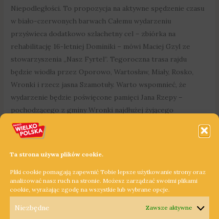
Niepodległości. To propozycja na aktywne spędzenie czasu
w biało-czerwonych barwach Całemu wydarzeniu
przyświeca dodatkowo szlachetny cel – zbiórka na
rehabilitację 16-letniej Dominiki – mówi Maciej Gzyl ze
stowarzyszenia „Nasz Fyrtel”. Tegoroczna trasa rajdu
będzie wiodła przez Oporowo, Wartosław, Miały, Rosko,
Wronki i rzecz jasna Szamotuły. Warto wspomnieć, że
wydarzenie będzie poświęcone pamięci Jana Rzepy –
pochodzącego z gminy Wronki najdłużej żyjącego
uczestnika powstania wielkopolskiego. II Szamotulski
Rowerowy Rajd Niepodległości w sobotę 26 października na
Rynku w Szamotułach. Start o godzinie 8.00 spod
Ta strona używa plików cookie.
szamotulskiej Biblioteki. Dodajmy, że patronem medialnym
Pliki cookie pomagają zapewnić Tobie lepsze użytkowanie strony oraz
wydarzenia jest Radio Wielkopolska.
analizować nasz ruch na stronie. Możesz zarządzać swoimi plikami
cookie, wyrażając zgodę na wszystkie lub wybrane opcje.
Dowiedz się więcej »
Niezbędne
Zawsze aktywne