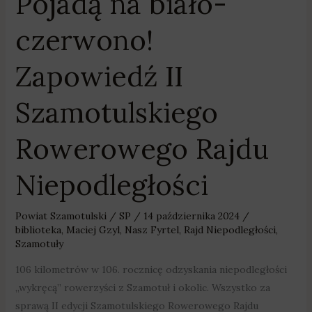
Pojadą na biało-
czerwono!
Zapowiedź II
Szamotulskiego
Rowerowego Rajdu
Niepodległości
Powiat Szamotulski
/
SP
/
14 października 2024
/
biblioteka
,
Maciej Gzyl
,
Nasz Fyrtel
,
Rajd Niepodległości
,
Szamotuły
106 kilometrów w 106. rocznicę odzyskania niepodległości
„wykręcą” rowerzyści z Szamotuł i okolic. Wszystko za
sprawą II edycji Szamotulskiego Rowerowego Rajdu