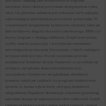
korzystać? Ranking kart kredytowych to wygodne
narzędzie, które ułatwia porównanie dostępnych na rynku
ofert. Ich głównym zadaniem jest wskazanie karty najlepiej
odpowiadającej indywidualnym potrzebom użytkownika. W
zestawieniach uwzględniane są kluczowe elementy, takie jak
limit kredytowy, długość okresu bezodsetkowego, RRSO czy
koszty związane z obsługą zadłużenia. Dzięki temu można
szybko znaleźć propozycje z korzystnymi warunkami i
interesującymi promocjami. Korzystanie z takich rankingów
przynosi wiele korzyści. Przede wszystkim pozwala
podejmować świadome decyzje finansowe, co przekłada się
na lepsze zarządzanie domowym budżetem oraz
oszczędności. Dodatkowo uwzględnianie aktualnych
bonusów, takich jak cashback czy programy lojalnościowe,
sprawia, że można wybrać kartę oferującą dodatkowe
udogodnienia. Regularne aktualizacje zestawień gwarantują
natomiast dostęp do najświeższych ofert rynkowych. Dzięki
rankingom łatwiej również unikać niekorzystnych zapisów