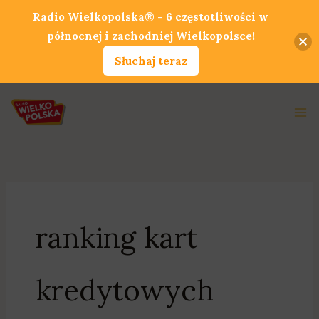
Przejdź
Radio Wielkopolska® - 6 częstotliwości w
do
północnej i zachodniej Wielkopolsce!
treści
Słuchaj teraz
Ma
Me
ranking kart
kredytowych