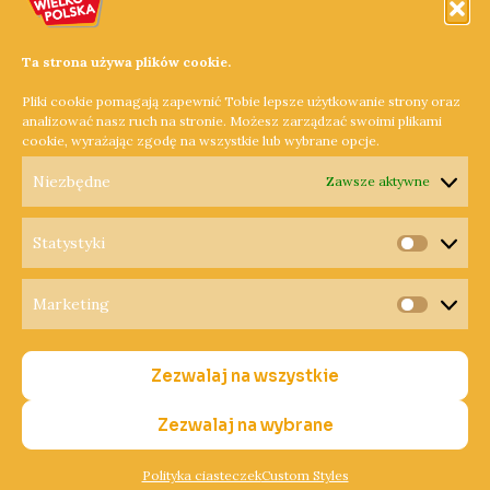
nieskomplikowanych zasad, można znacznie obniżyć ryzyko
utraty pieniędzy i cieszyć się większym komfortem oraz
Ta strona używa plików cookie.
bezpieczeństwem podczas używania karty kredytowej.
Pliki cookie pomagają zapewnić Tobie lepsze użytkowanie strony oraz
ARTYKUŁ SPONSOROWANY
analizować nasz ruch na stronie. Możesz zarządzać swoimi plikami
cookie, wyrażając zgodę na wszystkie lub wybrane opcje.
Dowiedz się więcej »
Niezbędne
Zawsze aktywne
Statystyki
Statysty
Marketing
Copyright © 2026 Radio Wielkopolska®
Marketi
Polityka Prywatności
Zezwalaj na wszystkie
Polityka Cookies
Nadawca
Zezwalaj na wybrane
Polityka ciasteczek
Custom Styles