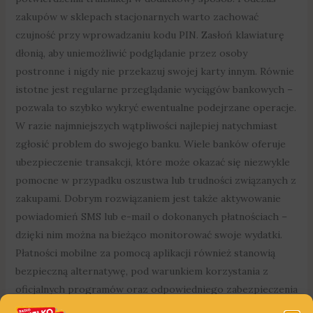
zakupów w sklepach stacjonarnych warto zachować
czujność przy wprowadzaniu kodu PIN. Zasłoń klawiaturę
dłonią, aby uniemożliwić podglądanie przez osoby
postronne i nigdy nie przekazuj swojej karty innym. Równie
istotne jest regularne przeglądanie wyciągów bankowych –
pozwala to szybko wykryć ewentualne podejrzane operacje.
W razie najmniejszych wątpliwości najlepiej natychmiast
zgłosić problem do swojego banku. Wiele banków oferuje
ubezpieczenie transakcji, które może okazać się niezwykle
pomocne w przypadku oszustwa lub trudności związanych z
zakupami. Dobrym rozwiązaniem jest także aktywowanie
powiadomień SMS lub e-mail o dokonanych płatnościach –
dzięki nim można na bieżąco monitorować swoje wydatki.
Płatności mobilne za pomocą aplikacji również stanowią
bezpieczną alternatywę, pod warunkiem korzystania z
oficjalnych programów oraz odpowiedniego zabezpieczenia
urządzenia hasłem albo biometrią. Przestrzegając tych