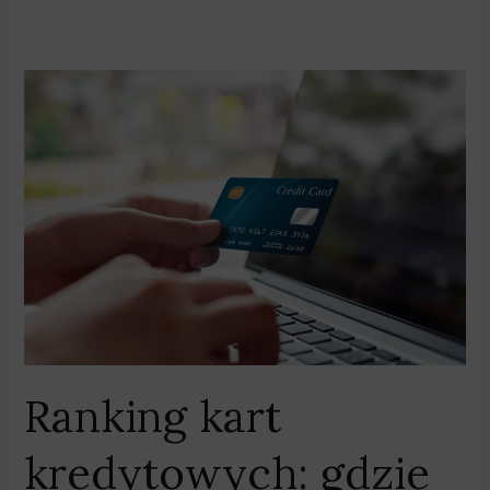
Ranking
kart
kredytowych:
gdzie
zyskasz
najwięcej
na
zakupach?
Ranking kart
kredytowych: gdzie