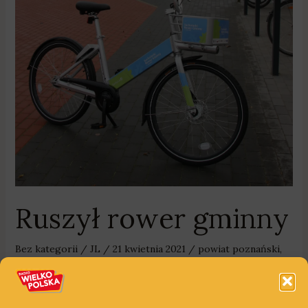
Ruszył rower gminny
Bez kategorii
/
JL
/
21 kwietnia 2021
/
powiat poznański
,
rower
,
rower gminny
,
rowery
,
Suchy Las
,
Wielkopolska
Rowerem na pociąg, do sklepu czy na wycieczkę do parku w
Chludowie lub rezerwatu Meteoryt Morasko? Czemu nie. Z