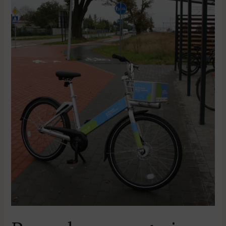
Ruszył
rower
gminny