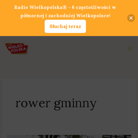
Przejdź
Radio Wielkopolska® - 6 częstotliwości w
do
północnej i zachodniej Wielkopolsce!
treści
Słuchaj teraz
Ma
Me
rower gminny