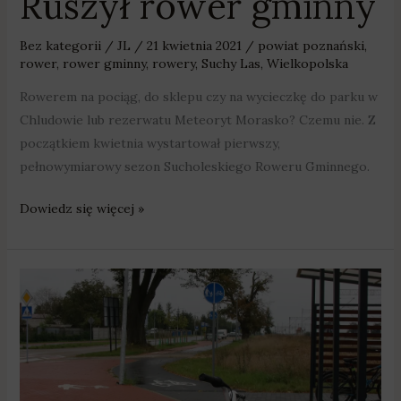
Ruszył rower gminny
Bez kategorii
/
JL
/
21 kwietnia 2021
/
powiat poznański
,
rower
,
rower gminny
,
rowery
,
Suchy Las
,
Wielkopolska
Rowerem na pociąg, do sklepu czy na wycieczkę do parku w
Chludowie lub rezerwatu Meteoryt Morasko? Czemu nie. Z
początkiem kwietnia wystartował pierwszy,
pełnowymiarowy sezon Sucholeskiego Roweru Gminnego.
Dowiedz się więcej »
Ruszył
rower
gminny