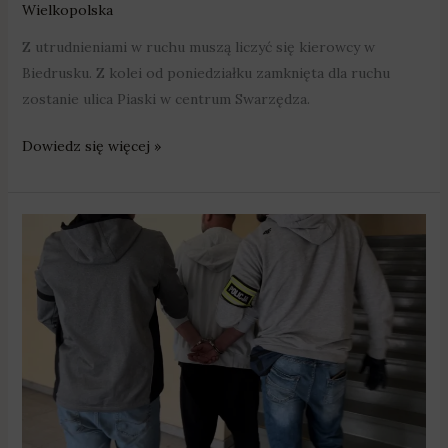
Wielkopolska
Z utrudnieniami w ruchu muszą liczyć się kierowcy w
Biedrusku. Z kolei od poniedziałku zamknięta dla ruchu
zostanie ulica Piaski w centrum Swarzędza.
Dowiedz się więcej »
Suchy
Las:
Zatrzymany
na
liczne
włamania
i
kradzieże.
Poszukiwani