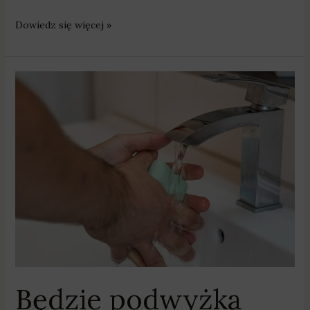
Dowiedz się więcej »
Będzie
podwyżka
opłat
za
wodę
i
ścieki
Będzie podwyżka