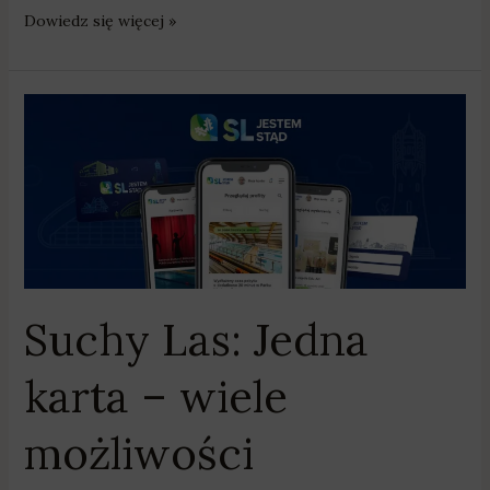
Dowiedz się więcej »
Suchy
Las:
Jedna
karta
–
wiele
możliwości
Suchy Las: Jedna
karta – wiele
możliwości