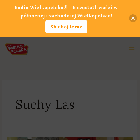
Przejdź
Radio Wielkopolska® - 6 częstotliwości w
do
północnej i zachodniej Wielkopolsce!
treści
Słuchaj teraz
Ma
Me
Suchy Las