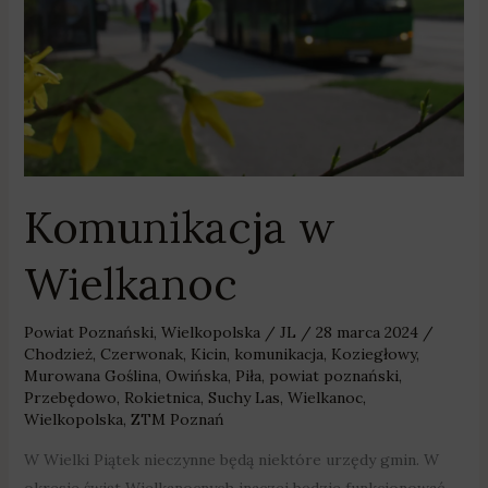
Komunikacja w
Wielkanoc
Powiat Poznański
,
Wielkopolska
/
JL
/
28 marca 2024
/
Chodzież
,
Czerwonak
,
Kicin
,
komunikacja
,
Koziegłowy
,
Murowana Goślina
,
Owińska
,
Piła
,
powiat poznański
,
Przebędowo
,
Rokietnica
,
Suchy Las
,
Wielkanoc
,
Wielkopolska
,
ZTM Poznań
W Wielki Piątek nieczynne będą niektóre urzędy gmin. W
okresie świąt Wielkanocnych inaczej będzie funkcjonować