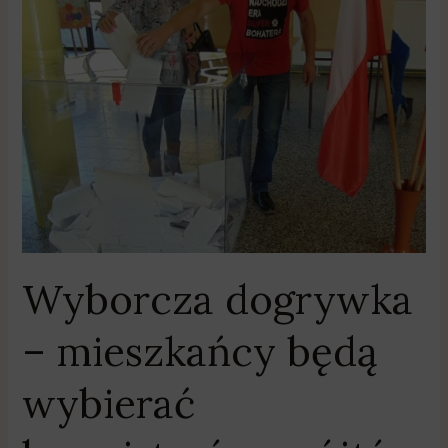
Wyborcza
dogrywka
–
mieszkańcy
będą
wybierać
burmistrzów,
wójtów
i
prezydentów
miast
Wyborcza dogrywka
– mieszkańcy będą
wybierać