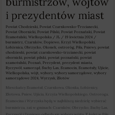
burmistrzów, wójtów
i prezydentów miast
Powiat Chodzieski
,
Powiat Czarnkowsko-Trzcianecki
,
Powiat Obornicki
,
Powiat Pilski
,
Powiat Poznański
,
Powiat
Szamotulski
,
Wielkopolska
/
JL
/
19 kwietnia 2024
/
burmistrz
,
Czarnków
,
Dopiewo
,
Krzyż Wielkopolski
,
Łobżenica
,
Obrzycko
,
Okonek
,
ostroróg
,
Piła
,
Pniewy
,
powiat
chodzieski
,
powiat czarnkowsko-trzcianecki
,
powiat
obornicki
,
powiat pilski
,
powiat poznański
,
powiat
szamotulski
,
Poznań
,
Prezydent
,
prezydent miasta
,
Ryczywół
,
samorząd
,
Suchy Las
,
Szamocin
,
Szamotuły
,
Ujście
,
Wielkopolska
,
wójt
,
wybory
,
wybory samorządowe
,
wybory
samorządowe 2024
,
Wyrzysk
,
Złotów
Mieszkańcy Szamotuł, Czarnkowa, Okonka, Łobżenicy,
Złotowa, Pniew, Ujścia, Krzyża Wielkopolskiego, Ostroroga,
Szamocina i Wyrzyska będą w najbliższą niedzielę wybierać
burmistrza, zaś w gminach: Czarnków, Obrzycko, Suchy Las,
Ryczywół i Dopiewo odbędą się wybory wójta. Z kolei w Pile