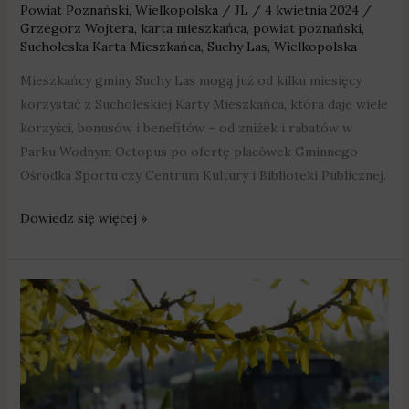
Powiat Poznański
,
Wielkopolska
/
JL
/
4 kwietnia 2024
/
Grzegorz Wojtera
,
karta mieszkańca
,
powiat poznański
,
Sucholeska Karta Mieszkańca
,
Suchy Las
,
Wielkopolska
Mieszkańcy gminy Suchy Las mogą już od kilku miesięcy
korzystać z Sucholeskiej Karty Mieszkańca, która daje wiele
korzyści, bonusów i benefitów – od zniżek i rabatów w
Parku Wodnym Octopus po ofertę placówek Gminnego
Ośrodka Sportu czy Centrum Kultury i Biblioteki Publicznej.
Dowiedz się więcej »
Komunikacja
w
Wielkanoc