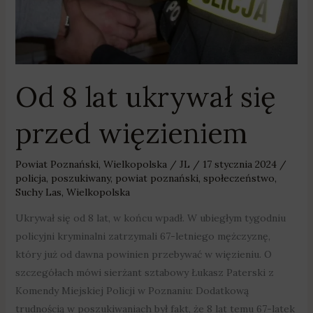
więzieniem
Od 8 lat ukrywał się
przed więzieniem
Powiat Poznański
,
Wielkopolska
/
JL
/
17 stycznia 2024
/
policja
,
poszukiwany
,
powiat poznański
,
społeczeństwo
,
Suchy Las
,
Wielkopolska
Ukrywał się od 8 lat, w końcu wpadł. W ubiegłym tygodniu
policyjni kryminalni zatrzymali 67-letniego mężczyznę,
który już od dawna powinien przebywać w więzieniu. O
szczegółach mówi sierżant sztabowy Łukasz Paterski z
Komendy Miejskiej Policji w Poznaniu: Dodatkową
trudnością w poszukiwaniach był fakt, że 8 lat temu 67-latek