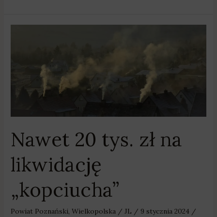
Nawet
20
tys.
zł
na
likwidację
„kopciucha”
Nawet 20 tys. zł na
likwidację
„kopciucha”
Powiat Poznański
,
Wielkopolska
/
JL
/
9 stycznia 2024
/