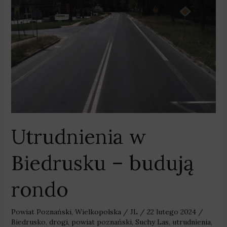
w
Biedrusku
–
budują
rondo
Utrudnienia w
Biedrusku – budują
rondo
Powiat Poznański
,
Wielkopolska
/
JL
/
22 lutego 2024
/
Biedrusko
,
drogi
,
powiat poznański
,
Suchy Las
,
utrudnienia
,