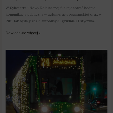
W Sylwestra i Nowy Rok inaczej funkcjonować będzie
komunikacja publiczna w aglomeracji poznańskiej oraz w
Pile. Jak będą jeździć autobusy 31 grudnia i 1 stycznia?
Dowiedz się więcej »
Komunikacja
w
Wigilię
i
święta
Bożego
Narodzenia