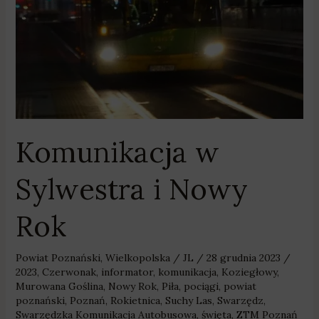
Rok
Komunikacja w
Sylwestra i Nowy
Rok
Powiat Poznański
,
Wielkopolska
/
JL
/
28 grudnia 2023
/
2023
,
Czerwonak
,
informator
,
komunikacja
,
Koziegłowy
,
Murowana Goślina
,
Nowy Rok
,
Piła
,
pociągi
,
powiat
poznański
,
Poznań
,
Rokietnica
,
Suchy Las
,
Swarzędz
,
Swarzędzka Komunikacja Autobusowa
,
święta
,
ZTM Poznań