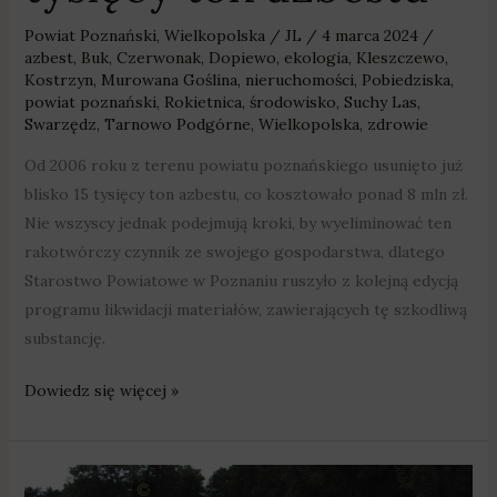
Powiat Poznański
,
Wielkopolska
/
JL
/
4 marca 2024
/
azbest
,
Buk
,
Czerwonak
,
Dopiewo
,
ekologia
,
Kleszczewo
,
Kostrzyn
,
Murowana Goślina
,
nieruchomości
,
Pobiedziska
,
powiat poznański
,
Rokietnica
,
środowisko
,
Suchy Las
,
Swarzędz
,
Tarnowo Podgórne
,
Wielkopolska
,
zdrowie
Od 2006 roku z terenu powiatu poznańskiego usunięto już
blisko 15 tysięcy ton azbestu, co kosztowało ponad 8 mln zł.
Nie wszyscy jednak podejmują kroki, by wyeliminować ten
rakotwórczy czynnik ze swojego gospodarstwa, dlatego
Starostwo Powiatowe w Poznaniu ruszyło z kolejną edycją
programu likwidacji materiałów, zawierających tę szkodliwą
substancję.
Dowiedz się więcej »
Utrudnienia