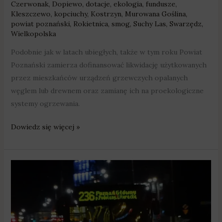
Czerwonak
,
Dopiewo
,
dotacje
,
ekologia
,
fundusze
,
Kleszczewo
,
kopciuchy
,
Kostrzyn
,
Murowana Goślina
,
powiat poznański
,
Rokietnica
,
smog
,
Suchy Las
,
Swarzędz
,
Wielkopolska
Podobnie jak w latach ubiegłych, także w tym roku Powiat
Poznański zamierza dofinansować likwidację użytkowanych
przez mieszkańców urządzeń grzewczych opalanych
węglem lub drewnem oraz zamianę ich na proekologiczne
systemy ogrzewania.
Dowiedz się więcej »
Komunikacja
w
Sylwestra
i
Nowy