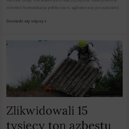
również komunikacja publiczna w aglomeracji poznańskiej.
Dowiedz się więcej »
Zlikwidowali
15
tysięcy
ton
azbestu
Zlikwidowali 15
tysięcy ton azbestu