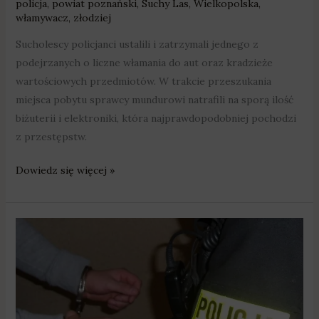
policja
,
powiat poznański
,
Suchy Las
,
Wielkopolska
,
włamywacz
,
złodziej
Sucholescy policjanci ustalili i zatrzymali jednego z
podejrzanych o liczne włamania do aut oraz kradzieże
wartościowych przedmiotów. W trakcie przeszukania
miejsca pobytu sprawcy mundurowi natrafili na sporą ilość
biżuterii i elektroniki, która najprawdopodobniej pochodzi
z przestępstw.
Dowiedz się więcej »
Od
8
lat
ukrywał
się
przed