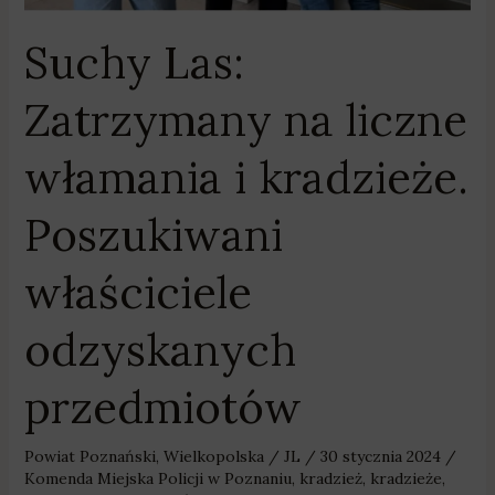
właściciele
odzyskanych
Suchy Las:
przedmiotów
Zatrzymany na liczne
włamania i kradzieże.
Poszukiwani
właściciele
odzyskanych
przedmiotów
Powiat Poznański
,
Wielkopolska
/
JL
/
30 stycznia 2024
/
Komenda Miejska Policji w Poznaniu
,
kradzież
,
kradzieże
,