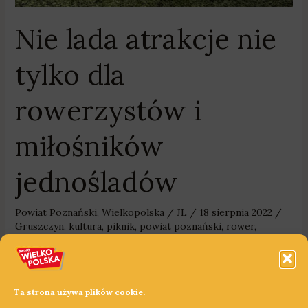
Nie lada atrakcje nie
tylko dla
rowerzystów i
miłośników
jednośladów
Powiat Poznański
,
Wielkopolska
/
JL
/
18 sierpnia 2022
/
Gruszczyn
,
kultura
,
piknik
,
powiat poznański
,
rower
,
Rowerowe Love
,
sport
,
Swarzędz
,
Wielkopolska
Konkursy, turnieje, gry, symulatory, warsztaty rowerowe –
to tylko część atrakcji, jakie czekać będą podczas
Ta strona używa plików cookie.
niedzielnego pikniku „Rowerowe Love” w Gruszczynie koło