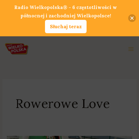
Przejdź
Radio Wielkopolska® - 6 częstotliwości w
do
północnej i zachodniej Wielkopolsce!
treści
Słuchaj teraz
Ma
Me
Rowerowe Love