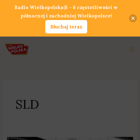
Przejdź
Radio Wielkopolska® - 6 częstotliwości w
do
północnej i zachodniej Wielkopolsce!
treści
Słuchaj teraz
Ma
Me
SLD