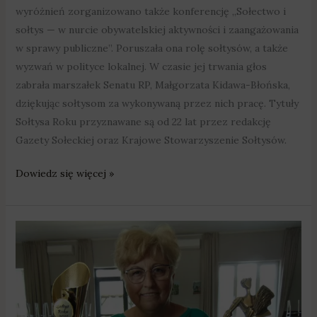
wyróżnień zorganizowano także konferencję „Sołectwo i
sołtys — w nurcie obywatelskiej aktywności i zaangażowania
w sprawy publiczne”. Poruszała ona rolę sołtysów, a także
wyzwań w polityce lokalnej. W czasie jej trwania głos
zabrała marszałek Senatu RP, Małgorzata Kidawa-Błońska,
dziękując sołtysom za wykonywaną przez nich pracę. Tytuły
Sołtysa Roku przyznawane są od 22 lat przez redakcję
Gazety Sołeckiej oraz Krajowe Stowarzyszenie Sołtysów.
Dowiedz się więcej »
Sołtyska
Kociałkowej
Górki
została
Sołtysem