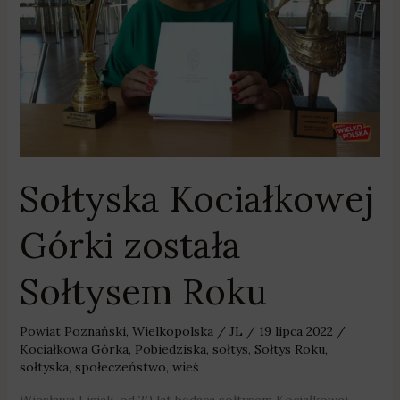
Roku
Sołtyska Kociałkowej
Górki została
Sołtysem Roku
Powiat Poznański
,
Wielkopolska
/
JL
/
19 lipca 2022
/
Kociałkowa Górka
,
Pobiedziska
,
sołtys
,
Sołtys Roku
,
sołtyska
,
społeczeństwo
,
wieś
Wiesława Lisiak, od 20 lat będąca sołtysem Kociałkowej