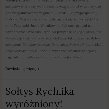
celem jest docenienie wkładu najbardziej aktywnych
sołtysów w rozwój wsi. Laureaci wzięli udział w uroczystej
gali zorganizowanej w gmachu Senatu Rzeczypospolitej
Polskiej. Wśród nagrodzonych znalazł się sołtys Rychlika
koło Trzcianki, Jacek Warnkowski. Jak zareagował na
wyróżnienie? Włodarz Rychlika przyznał, że jego praca jest
wymagająca, ale za to bardzo ciekawa. Jak zatem być dobrym
sołtysem? Dodajmy jeszcze, że tytułem Sołtysa Roku w skali
kraju wyróżniono 10 osób. Przyznano również specjalną
nagrodę za najdłuższe pełnienie funkcji sołtysa.
Dowiedz się więcej »
Sołtys Rychlika
Sołtys
Rychlika
wyróżniony!
wyróżniony!