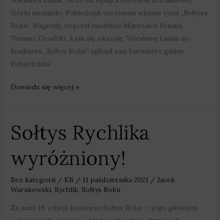
Górki niedaleko Pobiedzisk otrzymała właśnie tytuł „Sołtysa
Roku”. Nagrodę wręczył osobiście Marszałek Senatu,
Tomasz Grodzki. A jak się okazuję, Wiesławę Lisiak do
konkursu „Sołtys Roku” zgłosił sam burmistrz gminy
Pobiedziska.
Dowiedz się więcej »
Sołtys Rychlika
Sołtys
Rychlika
wyróżniony!
wyróżniony!
Bez kategorii
/
KB
/
11 października 2021
/
Jacek
Warnkowski
,
Rychlik
,
Sołtys Roku
Za nami 19. edycja konkursu Sołtys Roku — jego głównym