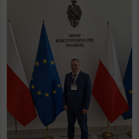
Sołtys
Roku
z
Wielkopolski!