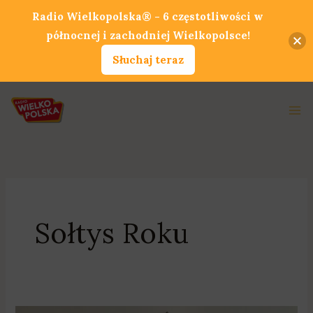
Przejdź
Radio Wielkopolska® - 6 częstotliwości w
do
północnej i zachodniej Wielkopolsce!
treści
Słuchaj teraz
Ma
Me
Sołtys Roku