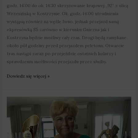
godz. 14:00 do ok. 14:30 skrzyżowanie krajowej „92” z ulicą
Wrzesińską w Kostrzynie. Ok. godz. 14:00 utrudnienia
wystąpią również na węźle Iwno, jednak przejazd samą
ekpresówką S5 zarówno w kierunku Gniezna jak i
Kostrzyna będzie możliwy cały czas. Drogi będą zamykane
około pół godziny przed przejazdem peletonu. Otwarcie
tras nastąpi zaraz po przejeździe ostatnich kolarzy i
sprawdzeniu możliwości przejazdu przez służby.
Dowiedz się więcej »
Sołtyska
Kociałkowej
Górki
została
Sołtysem