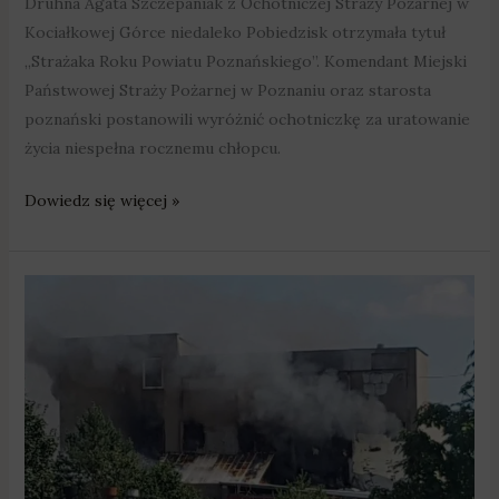
Druhna Agata Szczepaniak z Ochotniczej Straży Pożarnej w
Kociałkowej Górce niedaleko Pobiedzisk otrzymała tytuł
„Strażaka Roku Powiatu Poznańskiego”. Komendant Miejski
Państwowej Straży Pożarnej w Poznaniu oraz starosta
poznański postanowili wyróżnić ochotniczkę za uratowanie
życia niespełna rocznemu chłopcu.
Dowiedz się więcej »
Pożar
w
wytwórni
pelletu,
strażak
został
ranny