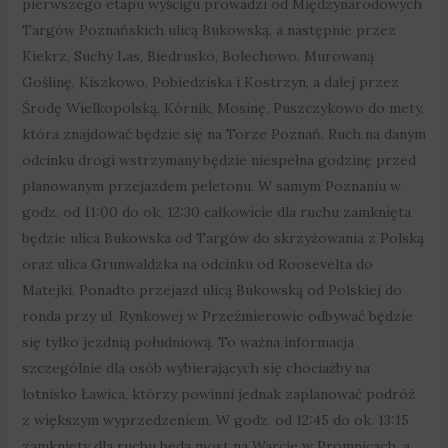
pierwszego etapu wyścigu prowadzi od Międzynarodowych
Targów Poznańskich ulicą Bukowską, a następnie przez
Kiekrz, Suchy Las, Biedrusko, Bolechowo, Murowaną
Goślinę, Kiszkowo, Pobiedziska i Kostrzyn, a dalej przez
Środę Wielkopolską, Kórnik, Mosinę, Puszczykowo do mety,
która znajdować będzie się na Torze Poznań. Ruch na danym
odcinku drogi wstrzymany będzie niespełna godzinę przed
planowanym przejazdem peletonu. W samym Poznaniu w
godz. od 11:00 do ok. 12:30 całkowicie dla ruchu zamknięta
będzie ulica Bukowska od Targów do skrzyżowania z Polską
oraz ulica Grunwaldzka na odcinku od Roosevelta do
Matejki. Ponadto przejazd ulicą Bukowską od Polskiej do
ronda przy ul. Rynkowej w Przeźmierowie odbywać będzie
się tylko jezdnią południową. To ważna informacja
szczególnie dla osób wybierających się chociażby na
lotnisko Ławica, którzy powinni jednak zaplanować podróż
z większym wyprzedzeniem. W godz. od 12:45 do ok. 13:15
zamknięty dla ruchu będą most na Warcie w Promnicach, a