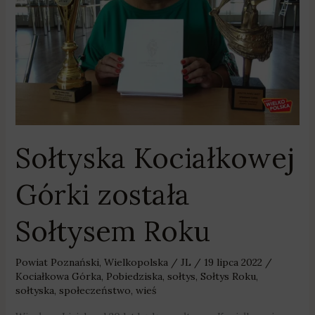
Roku
Sołtyska Kociałkowej
Górki została
Sołtysem Roku
Powiat Poznański
,
Wielkopolska
/
JL
/
19 lipca 2022
/
Kociałkowa Górka
,
Pobiedziska
,
sołtys
,
Sołtys Roku
,
sołtyska
,
społeczeństwo
,
wieś