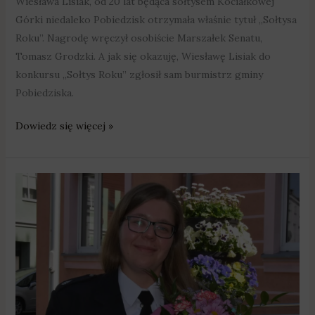
Wiesława Lisiak, od 20 lat będąca sołtysem Kociałkowej
Górki niedaleko Pobiedzisk otrzymała właśnie tytuł „Sołtysa
Roku”. Nagrodę wręczył osobiście Marszałek Senatu,
Tomasz Grodzki. A jak się okazuję, Wiesławę Lisiak do
konkursu „Sołtys Roku” zgłosił sam burmistrz gminy
Pobiedziska.
Dowiedz się więcej »
Druhna
z
okolic
Pobiedzisk
„Strażakiem
Roku”