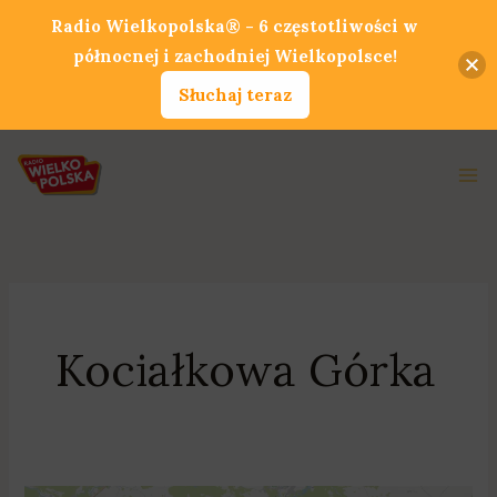
Przejdź
Radio Wielkopolska® - 6 częstotliwości w
do
północnej i zachodniej Wielkopolsce!
treści
Słuchaj teraz
Ma
Me
Kociałkowa Górka