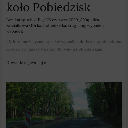
koło Pobiedzisk
Bez kategorii
/
JL
/
23 czerwca 2020
/
Kapalica
,
Kociałkowa Górka
,
Pobiedziska
,
tragiczny wypadek
,
wypadek
45-letni mężczyzna zginał w wypadku, do którego doszło na
drodze pomiędzy węzłem S5 Iwno a Pobiedziskami.
Dowiedz się więcej »
Utrudnienia
na
drodze
z
Pobiedzisk
do