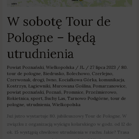
W sobotę Tour de
Pologne – będą
utrudnienia
Powiat Poznański
,
Wielkopolska
/
JL
/
27 lipca 2023
/
80.
tour de pologne
,
Biedrusko
,
Bolechowo
,
Czerlejno
,
Czerwonak
,
drogi
,
Iwno
,
Kociałkowa Górka
,
komunikacja
,
Kostrzyn
,
Łagiewniki
,
Murowana Goślina
,
Pomarzanowice
,
powiat poznański
,
Poznań
,
Promnice
,
Przeźmierowo
,
Rokietnica
,
sport
,
Suchy Las
,
Tarnowo Podgórne
,
tour de
pologne
,
utrudnienia
,
Wielkopolska
Już jutro wystartuje 80. jubileuszowy Tour de Pologne. W
związku z organizacją wyścigu kolarskiego w godz. od 12 do
ok. 15 wystąpią chwilowe utrudnienia w ruchu. Jakie? Trasa