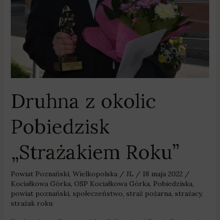
Druhna z okolic
Pobiedzisk
„Strażakiem Roku”
Powiat Poznański
,
Wielkopolska
/
JL
/
18 maja 2022
/
Kociałkowa Górka
,
OSP Kociałkowa Górka
,
Pobiedziska
,
powiat poznański
,
społeczeństwo
,
straż pożarna
,
strażacy
,
strażak roku