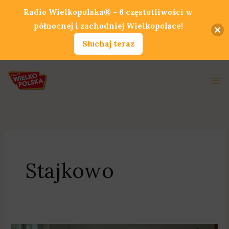
Przejdź
Radio Wielkopolska® - 6 częstotliwości w
do
północnej i zachodniej Wielkopolsce!
treści
Słuchaj teraz
Ma
Me
Stajkowo