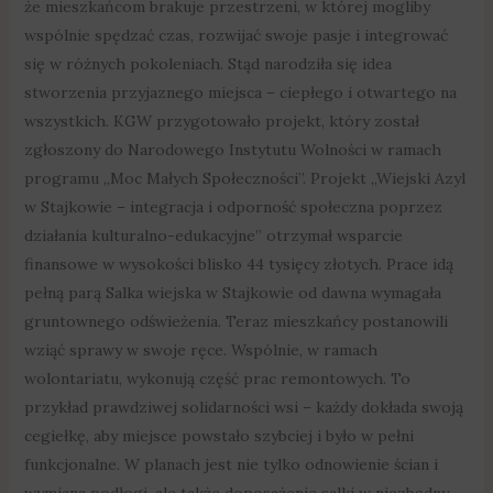
że mieszkańcom brakuje przestrzeni, w której mogliby
wspólnie spędzać czas, rozwijać swoje pasje i integrować
się w różnych pokoleniach. Stąd narodziła się idea
stworzenia przyjaznego miejsca – ciepłego i otwartego na
wszystkich. KGW przygotowało projekt, który został
zgłoszony do Narodowego Instytutu Wolności w ramach
programu „Moc Małych Społeczności”. Projekt „Wiejski Azyl
w Stajkowie – integracja i odporność społeczna poprzez
działania kulturalno-edukacyjne” otrzymał wsparcie
finansowe w wysokości blisko 44 tysięcy złotych. Prace idą
pełną parą Salka wiejska w Stajkowie od dawna wymagała
gruntownego odświeżenia. Teraz mieszkańcy postanowili
wziąć sprawy w swoje ręce. Wspólnie, w ramach
wolontariatu, wykonują część prac remontowych. To
przykład prawdziwej solidarności wsi – każdy dokłada swoją
cegiełkę, aby miejsce powstało szybciej i było w pełni
funkcjonalne. W planach jest nie tylko odnowienie ścian i
wymiana podłogi, ale także doposażenie salki w niezbędny