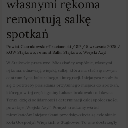
własnymi rękoma
remontują salkę
spotkań
Powiat Czarnkowsko-Trzcianecki
/
SP
/
5 września 2025
/
KGW Stajkowo
,
remont Salki
,
Stajkowo
,
Wiejski Azyl
W Stajkowie praca wre. Mieszkańcy wspólnie, własnymi
rękoma, odnawiają wiejską salkę, która ma stać się nowym
centrum życia kulturalnego i integracji. Inicjatywa zrodziła
się z potrzeby posiadania przytulnego miejsca do spotkań,
którego w tej części gminy Lubasz brakowało od dawna.
Teraz, dzięki solidarności i determinacji całej społeczności,
powstaje „Wiejski Azyl”. Pomysł zrodzony wśród
mieszkańców Inicjatorkami przedsięwzięcia są członkinie
Koła Gospodyń Wiejskich w Stajkowie. To one dostrzegły,