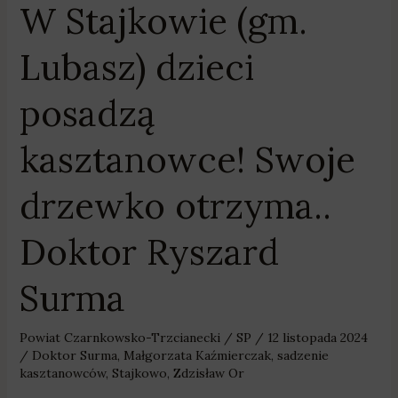
W Stajkowie (gm.
W
Stajkowie
Lubasz) dzieci
(gm.
Lubasz)
posadzą
dzieci
posadzą
kasztanowce! Swoje
kasztanowce!
Swoje
drzewko otrzyma..
drzewko
otrzyma..
Doktor Ryszard
Doktor
Ryszard
Surma
Surma
Powiat Czarnkowsko-Trzcianecki
/
SP
/
12 listopada 2024
/
Doktor Surma
,
Małgorzata Kaźmierczak
,
sadzenie
kasztanowców
,
Stajkowo
,
Zdzisław Or