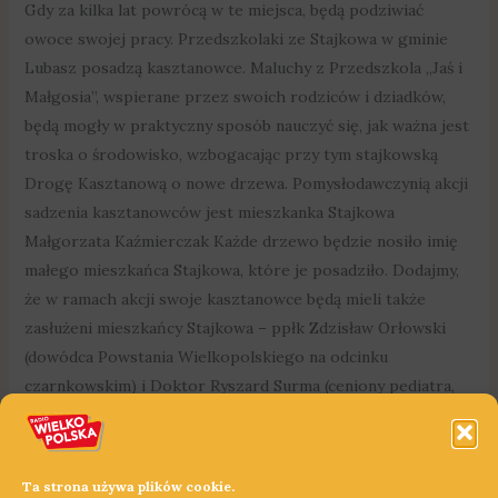
Gdy za kilka lat powrócą w te miejsca, będą podziwiać
owoce swojej pracy. Przedszkolaki ze Stajkowa w gminie
Lubasz posadzą kasztanowce. Maluchy z Przedszkola „Jaś i
Małgosia”, wspierane przez swoich rodziców i dziadków,
będą mogły w praktyczny sposób nauczyć się, jak ważna jest
troska o środowisko, wzbogacając przy tym stajkowską
Drogę Kasztanową o nowe drzewa. Pomysłodawczynią akcji
sadzenia kasztanowców jest mieszkanka Stajkowa
Małgorzata Kaźmierczak Każde drzewo będzie nosiło imię
małego mieszkańca Stajkowa, które je posadziło. Dodajmy,
że w ramach akcji swoje kasztanowce będą mieli także
zasłużeni mieszkańcy Stajkowa – ppłk Zdzisław Orłowski
(dowódca Powstania Wielkopolskiego na odcinku
czarnkowskim) i Doktor Ryszard Surma (ceniony pediatra,
przez wiele lat leczący dzieci w Szpitalu w Czarnkowie i
Szamotułach). Na uczestników wydarzenia będzie czekał
także ciepły poczęstunek. Akcja sadzenia kasztanowców w
Ta strona używa plików cookie.