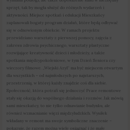
sprzęt, tak by mogła służyć do różnych wydarzeń i
aktywności. Miejsce spotkań i edukacji Mieszkańcy
zaplanowali bogaty program działań, które będą odbywać
się w odnowionym obiekcie. W ramach projektu
przewidziano warsztaty z pierwszej pomocy, zajęcia z
zakresu zdrowia psychicznego, warsztaty plastyczne
rozwijające kreatywność dzieci i młodzieży, a także
spotkania międzypokoleniowe, w tym Dzień Seniora czy
wieczory filmowe. „Wiejski Azyl” ma być miejscem otwartym
dla wszystkich – od najmłodszych po najstarszych,
przestrzenią, w której każdy znajdzie coś dla siebie.
Społeczność, która potrafi się jednoczyć Prace remontowe
stały się okazją do wspólnego działania i rozmów. Jak mówią
sami mieszkańcy, to nie tylko odnawianie budynku, ale
również wzmacnianie więzi międzyludzkich. Wysiłek
wkładany w remont ma swoje symboliczne znaczenie –
pokazuje, że razem można wiele osiągnąć i że małe