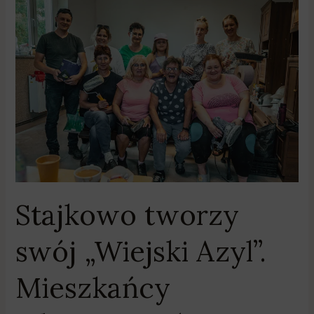
Stajkowo
tworzy
swój
„Wiejski
Azyl”.
Mieszkańcy
własnymi
rękoma
remontują
salkę
spotkań
Stajkowo tworzy
swój „Wiejski Azyl”.
Mieszkańcy