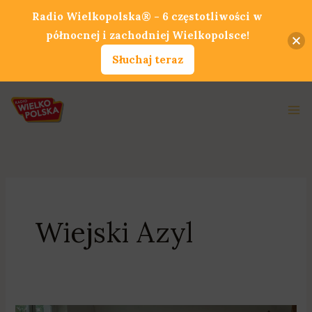
Przejdź
Radio Wielkopolska® - 6 częstotliwości w
do
północnej i zachodniej Wielkopolsce!
treści
Słuchaj teraz
Ma
Me
Wiejski Azyl