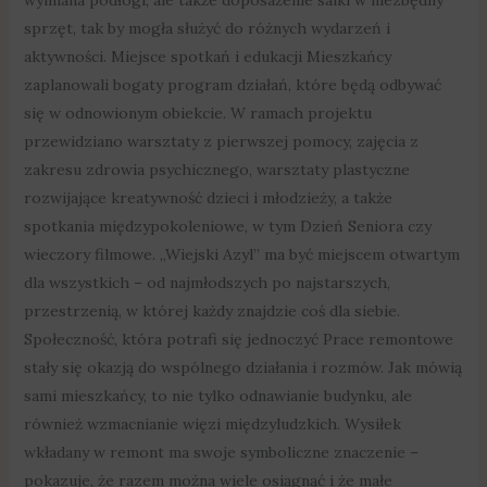
sprzęt, tak by mogła służyć do różnych wydarzeń i
aktywności. Miejsce spotkań i edukacji Mieszkańcy
zaplanowali bogaty program działań, które będą odbywać
się w odnowionym obiekcie. W ramach projektu
przewidziano warsztaty z pierwszej pomocy, zajęcia z
zakresu zdrowia psychicznego, warsztaty plastyczne
rozwijające kreatywność dzieci i młodzieży, a także
spotkania międzypokoleniowe, w tym Dzień Seniora czy
wieczory filmowe. „Wiejski Azyl” ma być miejscem otwartym
dla wszystkich – od najmłodszych po najstarszych,
przestrzenią, w której każdy znajdzie coś dla siebie.
Społeczność, która potrafi się jednoczyć Prace remontowe
stały się okazją do wspólnego działania i rozmów. Jak mówią
sami mieszkańcy, to nie tylko odnawianie budynku, ale
również wzmacnianie więzi międzyludzkich. Wysiłek
wkładany w remont ma swoje symboliczne znaczenie –
pokazuje, że razem można wiele osiągnąć i że małe