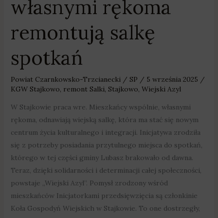
własnymi rękoma
remontują salkę
spotkań
Powiat Czarnkowsko-Trzcianecki
/
SP
/
5 września 2025
/
KGW Stajkowo
,
remont Salki
,
Stajkowo
,
Wiejski Azyl
W Stajkowie praca wre. Mieszkańcy wspólnie, własnymi
rękoma, odnawiają wiejską salkę, która ma stać się nowym
centrum życia kulturalnego i integracji. Inicjatywa zrodziła
się z potrzeby posiadania przytulnego miejsca do spotkań,
którego w tej części gminy Lubasz brakowało od dawna.
Teraz, dzięki solidarności i determinacji całej społeczności,
powstaje „Wiejski Azyl”. Pomysł zrodzony wśród
mieszkańców Inicjatorkami przedsięwzięcia są członkinie
Koła Gospodyń Wiejskich w Stajkowie. To one dostrzegły,