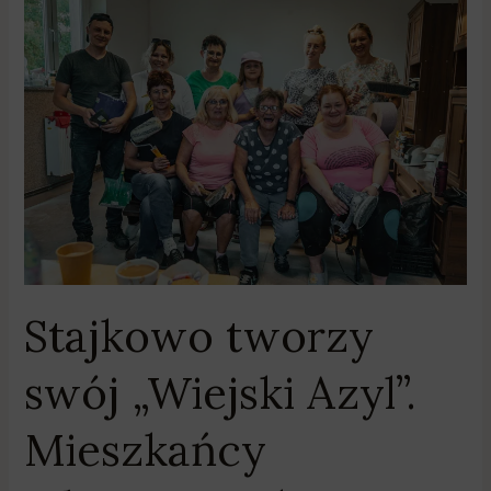
Stajkowo
tworzy
swój
„Wiejski
Azyl”.
Mieszkańcy
własnymi
rękoma
remontują
salkę
spotkań
Stajkowo tworzy
swój „Wiejski Azyl”.
Mieszkańcy