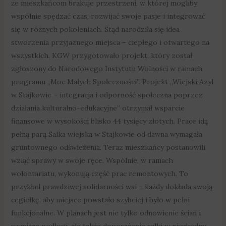
że mieszkańcom brakuje przestrzeni, w której mogliby
wspólnie spędzać czas, rozwijać swoje pasje i integrować
się w różnych pokoleniach. Stąd narodziła się idea
stworzenia przyjaznego miejsca – ciepłego i otwartego na
wszystkich. KGW przygotowało projekt, który został
zgłoszony do Narodowego Instytutu Wolności w ramach
programu „Moc Małych Społeczności”. Projekt „Wiejski Azyl
w Stajkowie – integracja i odporność społeczna poprzez
działania kulturalno-edukacyjne” otrzymał wsparcie
finansowe w wysokości blisko 44 tysięcy złotych. Prace idą
pełną parą Salka wiejska w Stajkowie od dawna wymagała
gruntownego odświeżenia. Teraz mieszkańcy postanowili
wziąć sprawy w swoje ręce. Wspólnie, w ramach
wolontariatu, wykonują część prac remontowych. To
przykład prawdziwej solidarności wsi – każdy dokłada swoją
cegiełkę, aby miejsce powstało szybciej i było w pełni
funkcjonalne. W planach jest nie tylko odnowienie ścian i
wymiana podłogi, ale także doposażenie salki w niezbędny