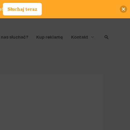
e!
Słuchaj teraz
Szukaj
 nas słuchać?
Kup reklamę
Kontakt