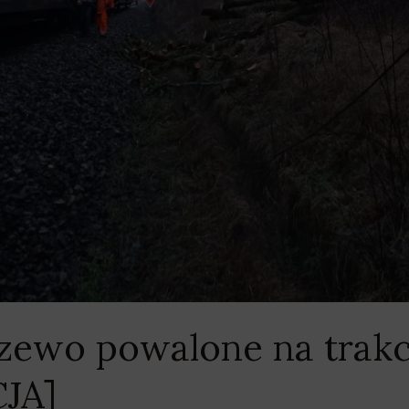
zewo powalone na trakc
JA]