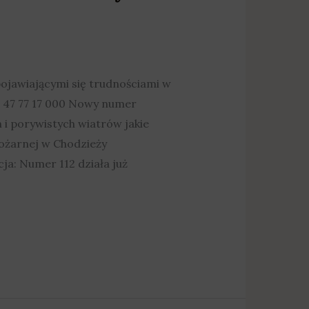
jawiającymi się trudnościami w
o 47 77 17 000 Nowy numer
 porywistych wiatrów jakie
ożarnej w Chodzieży
a: Numer 112 działa już