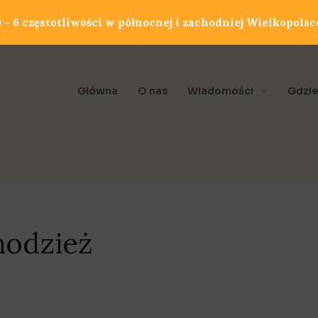
- 6 częstotliwości w północnej i zachodniej Wielkopolsc
Główna
O nas
Wiadomości
Gdzie
hodzież