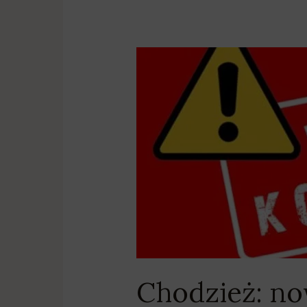
Chodzież:
nowy,
tymczasowy
numer
alarmowy
do
Straży
Pożarnej
Chodzież: n