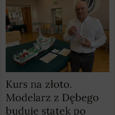
Kurs
na
złoto.
Modelarz
z
Dębego
buduje
statek
po
mistrzostwo
świata
Kurs na złoto.
Modelarz z Dębego
buduje statek po