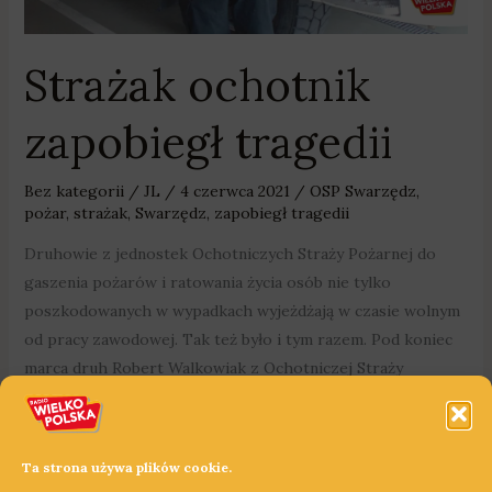
Strażak ochotnik
zapobiegł tragedii
Bez kategorii
/
JL
/
4 czerwca 2021
/
OSP Swarzędz
,
pożar
,
strażak
,
Swarzędz
,
zapobiegł tragedii
Druhowie z jednostek Ochotniczych Straży Pożarnej do
gaszenia pożarów i ratowania życia osób nie tylko
poszkodowanych w wypadkach wyjeżdżają w czasie wolnym
od pracy zawodowej. Tak też było i tym razem. Pod koniec
marca druh Robert Walkowiak z Ochotniczej Straży
Pożarnej w Swarzędzu zapobiegł tragedii, do której mogło
dojść na osiedlu Dąbrowczaków.
Druh Robert Walkowiak bez chwili zastanowienia,
Ta strona używa plików cookie.
postanowił wejść do środka i sprawdził czy ktoś nie