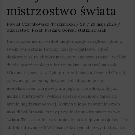
mistrzostwo świata
Powiat Czarnkowsko-Trzcianecki
/
SP
/
29 maja 2026
/
odelarstwo
,
Pasat
,
Ryszard Górski
,
statki
,
strażak
Na co dzień nie ma wokół niego dużego rozgłosu, choć w
swoim warsztacie tworzy rzeczy wyjątkowe. Choć
dosłownie są to obiekty małe, to w rzeczywistości – wielkie
dzieła: potężne okręty, które można.. postawić na stole.
Wicemistrz świata z Dębego koło Lubasza, Ryszard Górski,
znów ma przed sobą duży cel. Od lat zajmuje się
modelarstwem okrętowym, a jego prace zdobywały już
medale mistrzostw Polski i zostały docenione także na
arenie międzynarodowej. Jednym z jego najważniejszych
modeli był Strażak, który przyniósł mu wicemistrzostwo
świata. Teraz modelarz skupia się na kolejnym projekcie. To
statek ratowniczy SAR Pasat, z którym chce wystartować na