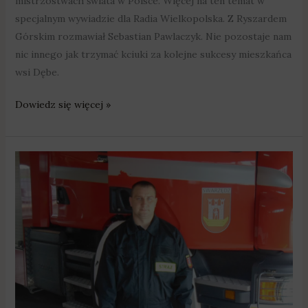
mistrzostwach świata w Polsce. Więcej na ten temat w
specjalnym wywiadzie dla Radia Wielkopolska. Z Ryszardem
Górskim rozmawiał Sebastian Pawlaczyk. Nie pozostaje nam
nic innego jak trzymać kciuki za kolejne sukcesy mieszkańca
wsi Dębe.
Dowiedz się więcej »
Strażak
ochotnik
zapobiegł
tragedii