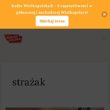
Przejdź
Radio Wielkopolska® - 6 częstotliwości w
do
północnej i zachodniej Wielkopolsce!
treści
Słuchaj teraz
Ma
Me
strażak