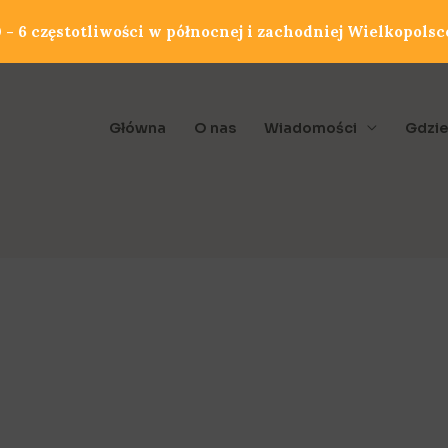
- 6 częstotliwości w północnej i zachodniej Wielkopolsc
Główna
O nas
Wiadomości
Gdzie