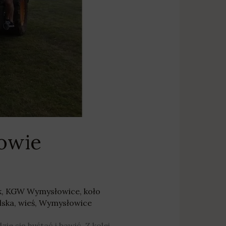
owie
k
,
KGW Wymysłowice
,
koło
lska
,
wieś
,
Wymysłowice
 się huśtać i bawić, Z kolei