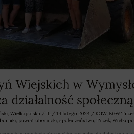
yń Wiejskich w Wymysł
a działalność społeczną
ński
,
Wielkopolska
/
JL
/
14 lutego 2024
/
KGW
,
KGW Trze
borniki
,
powiat obornicki
,
społeczeństwo
,
Trzek
,
Wielkopo
łowie w powiecie obornickim sprawiło, że dzieci mają gdzie