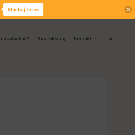
e!
Słuchaj teraz
Szukaj
 nas słuchać?
Kup reklamę
Kontakt