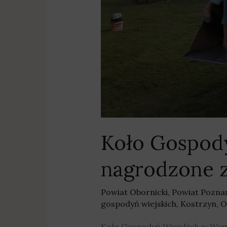
Koło Gospod
nagrodzone z
Powiat Obornicki
,
Powiat Pozna
gospodyń wiejskich
,
Kostrzyn
,
O
Koło Gospodyń Wiejskich w Wymys