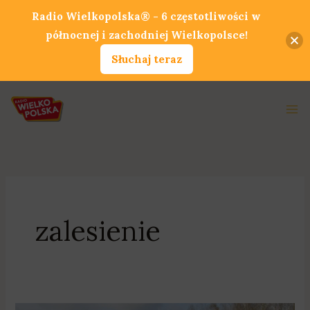
Przejdź
Radio Wielkopolska® - 6 częstotliwości w
do
północnej i zachodniej Wielkopolsce!
treści
Słuchaj teraz
Ma
Me
zalesienie