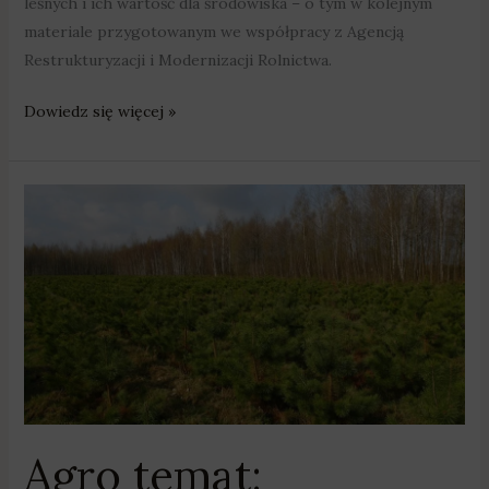
leśnych i ich wartość dla środowiska – o tym w kolejnym
materiale przygotowanym we współpracy z Agencją
Restrukturyzacji i Modernizacji Rolnictwa.
Dowiedz się więcej »
Agro
temat:
inwestycje
zwiększające
odporność
ekosystemów
leśnych
Agro temat: