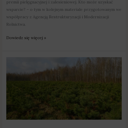
premii pielęgnacyjnej i zalesieniowej. Kto może uzyskać
wsparcie? – o tym w kolejnym materiale przygotowanym we
współpracy z Agencją Restrukturyzacji i Modernizacji
Rolnictwa.
Dowiedz się więcej »
Agro
temat:
inwestycje
zwiększające
odporność
ekosystemów
leśnych