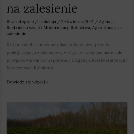
na zalesienie
Bez kategorii
/
redakcja
/
29 kwietnia 2021
/
Agencja
Restrukturyzacji i Modernizacji Rolnictwa
,
Agro temat
,
las
,
zalesienie
Kto posadził las może uzyskać kolejne dwie premie:
pielęgnacyjną i zalesieniową – o tym w kolejnym materiale
przygotowanym we współpracy z Agencją Restrukturyzacji i
Modernizacji Rolnictwa.
Dowiedz się więcej »
Agro
temat:
wsparcie
na