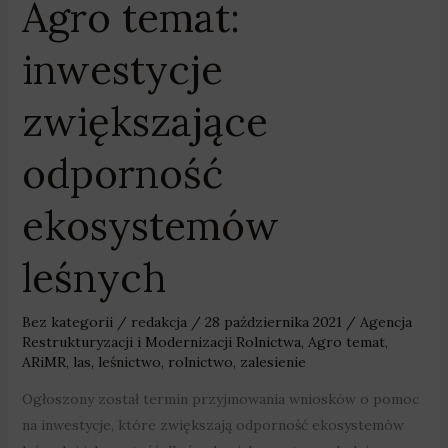
Agro temat:
inwestycje
zwiększające
odporność
ekosystemów
leśnych
Bez kategorii
/
redakcja
/
28 października 2021
/
Agencja
Restrukturyzacji i Modernizacji Rolnictwa
,
Agro temat
,
ARiMR
,
las
,
leśnictwo
,
rolnictwo
,
zalesienie
Ogłoszony został termin przyjmowania wniosków o pomoc
na inwestycje, które zwiększają odporność ekosystemów