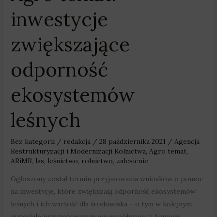
inwestycje
zwiększające
odporność
ekosystemów
leśnych
Bez kategorii
/
redakcja
/
28 października 2021
/
Agencja
Restrukturyzacji i Modernizacji Rolnictwa
,
Agro temat
,
ARiMR
,
las
,
leśnictwo
,
rolnictwo
,
zalesienie
Ogłoszony został termin przyjmowania wniosków o pomoc
na inwestycje, które zwiększają odporność ekosystemów
leśnych i ich wartość dla środowiska – o tym w kolejnym
materiale przygotowanym we współpracy z Agencją