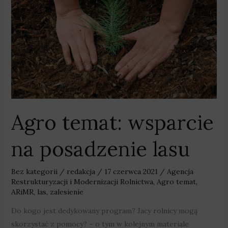
na
posadzenie
lasu
Agro temat: wsparcie
na posadzenie lasu
Bez kategorii
/
redakcja
/
17 czerwca 2021
/
Agencja
Restrukturyzacji i Modernizacji Rolnictwa
,
Agro temat
,
ARiMR
,
las
,
zalesienie
Do kogo jest dedykowany program? Jacy rolnicy mogą
skorzystać z pomocy? – o tym w kolejnym materiale