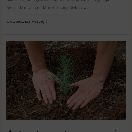
Restrukturyzacji i Modernizacji Rolnictwa.
Dowiedz się więcej »
Agro
temat:
wsparcie
na
posadzenie
lasu