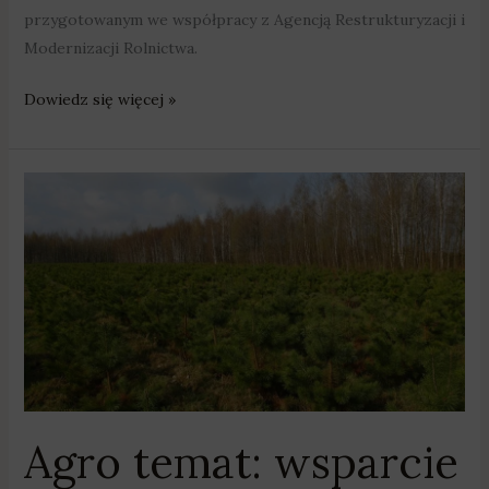
przygotowanym we współpracy z Agencją Restrukturyzacji i
Modernizacji Rolnictwa.
Dowiedz się więcej »
Agro
temat:
wsparcie
na
zalesienie
Agro temat: wsparcie