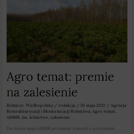
Agro
temat:
premie
na
zalesienie
Agro temat: premie
na zalesienie
Rolnicze
,
Wielkopolska
/
redakcja
/
26 maja 2022
/
Agencja
Restrukturyzacji i Modernizacji Rolnictwa
,
Agro temat
,
ARiMR
,
las
,
leśnictwo
,
zalesienie
Do końca maja ARiMR przyjmuje wnioski o przyznanie