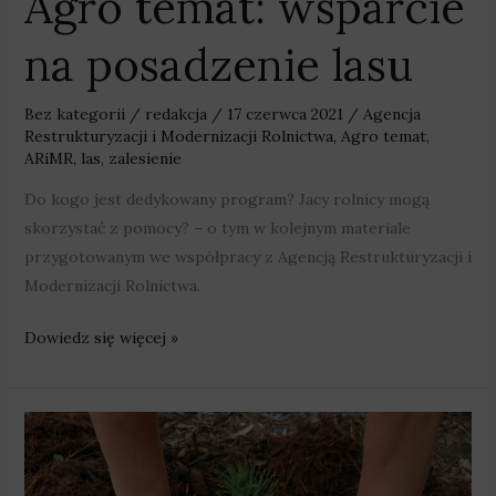
Agro temat: wsparcie
na posadzenie lasu
Bez kategorii
/
redakcja
/
17 czerwca 2021
/
Agencja
Restrukturyzacji i Modernizacji Rolnictwa
,
Agro temat
,
ARiMR
,
las
,
zalesienie
Do kogo jest dedykowany program? Jacy rolnicy mogą
skorzystać z pomocy? – o tym w kolejnym materiale
przygotowanym we współpracy z Agencją Restrukturyzacji i
Modernizacji Rolnictwa.
Dowiedz się więcej »
Agro
temat:
wsparcie