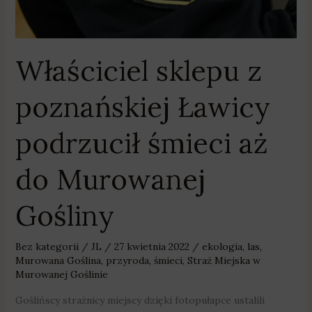
Gośliny
Właściciel sklepu z
poznańskiej Ławicy
podrzucił śmieci aż
do Murowanej
Gośliny
Bez kategorii
/
JL
/
27 kwietnia 2022
/
ekologia
,
las
,
Murowana Goślina
,
przyroda
,
śmieci
,
Straż Miejska w
Murowanej Goślinie
Goślińscy strażnicy miejscy dzięki fotopułapce ustalili