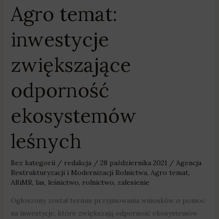
Agro temat:
inwestycje
zwiększające
odporność
ekosystemów
leśnych
Bez kategorii
/
redakcja
/
28 października 2021
/
Agencja
Restrukturyzacji i Modernizacji Rolnictwa
,
Agro temat
,
ARiMR
,
las
,
leśnictwo
,
rolnictwo
,
zalesienie
Ogłoszony został termin przyjmowania wniosków o pomoc
na inwestycje, które zwiększają odporność ekosystemów