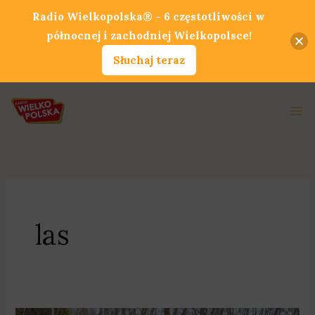
Przejdź
Radio Wielkopolska® - 6 częstotliwości w
do
północnej i zachodniej Wielkopolsce!
treści
Słuchaj teraz
Ma
Me
las