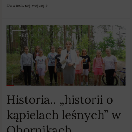
Dowiedz się więcej »
Historia..
„historii
o
kąpielach
leśnych”
w
Obornikach
Historia.. „historii o
kąpielach leśnych” w
Obornikach