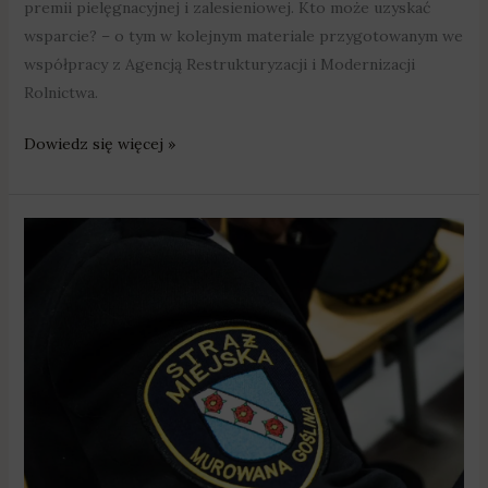
premii pielęgnacyjnej i zalesieniowej. Kto może uzyskać
wsparcie? – o tym w kolejnym materiale przygotowanym we
współpracy z Agencją Restrukturyzacji i Modernizacji
Rolnictwa.
Dowiedz się więcej »
Właściciel
sklepu
z
poznańskiej
Ławicy
podrzucił
śmieci
aż
do
Murowanej