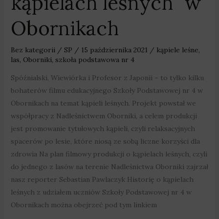
kąpielach leśnych” w
Obornikach
Bez kategorii
/
SP
/
15 października 2021
/
kąpiele leśne
,
las
,
Oborniki
,
szkoła podstawowa nr 4
Spóźnialski, Wiewiórka i Profesor z Japonii – to tylko kilku
bohaterów filmu edukacyjnego Szkoły Podstawowej nr 4 w
Obornikach na temat kąpieli leśnych. Projekt powstał we
współpracy z Nadleśnictwem Oborniki, a celem produkcji
jest promowanie tytułowych kąpieli, czyli relaksacyjnych
spacerów po lesie, które niosą ze sobą liczne korzyści dla
zdrowia Na plan filmowy produkcji o kąpielach leśnych, czyli
do jednego z lasów na terenie Nadleśnictwa Oborniki zajrzał
nasz reporter Sebastian Pawlaczyk Historię o kąpielach
leśnych z udziałem uczniów Szkoły Podstawowej nr 4 w
Obornikach można obejrzeć pod tym linkiem