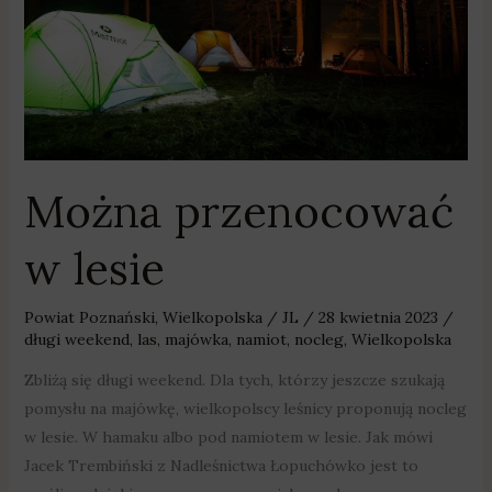
Można przenocować
w lesie
Powiat Poznański
,
Wielkopolska
/
JL
/
28 kwietnia 2023
/
długi weekend
,
las
,
majówka
,
namiot
,
nocleg
,
Wielkopolska
Zbliżą się długi weekend. Dla tych, którzy jeszcze szukają
pomysłu na majówkę, wielkopolscy leśnicy proponują nocleg
w lesie. W hamaku albo pod namiotem w lesie. Jak mówi
Jacek Trembiński z Nadleśnictwa Łopuchówko jest to