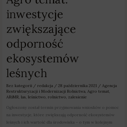
inwestycje
zwiększające
odporność
ekosystemów
leśnych
Bez kategorii
/
redakcja
/
28 października 2021
/
Agencja
Restrukturyzacji i Modernizacji Rolnictwa
,
Agro temat
,
ARiMR
,
las
,
leśnictwo
,
rolnictwo
,
zalesienie
Ogłoszony został termin przyjmowania wniosków o pomoc
na inwestycje, które zwiększają odporność ekosystemów
leśnych i ich wartość dla środowiska – o tym w kolejnym