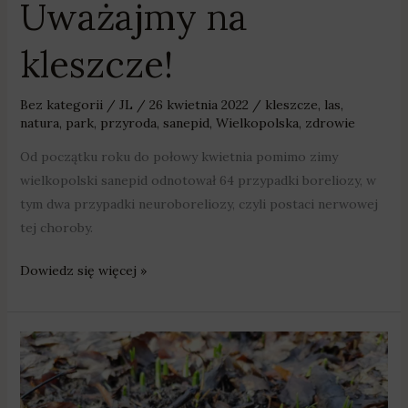
Uważajmy na
kleszcze!
Bez kategorii
/
JL
/
26 kwietnia 2022
/
kleszcze
,
las
,
natura
,
park
,
przyroda
,
sanepid
,
Wielkopolska
,
zdrowie
Od początku roku do połowy kwietnia pomimo zimy
wielkopolski sanepid odnotował 64 przypadki boreliozy, w
tym dwa przypadki neuroboreliozy, czyli postaci nerwowej
tej choroby.
Dowiedz się więcej »
„Śnieżycowy
Jar”
już