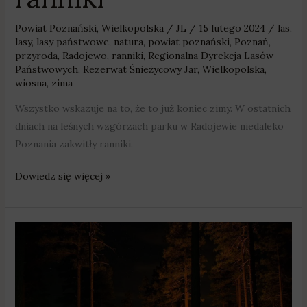
Powiat Poznański
,
Wielkopolska
/
JL
/
15 lutego 2024
/
las
,
lasy
,
lasy państwowe
,
natura
,
powiat poznański
,
Poznań
,
przyroda
,
Radojewo
,
ranniki
,
Regionalna Dyrekcja Lasów
Państwowych
,
Rezerwat Śnieżycowy Jar
,
Wielkopolska
,
wiosna
,
zima
Wszystko wskazuje na to, że to już koniec zimy. W ostatnich
dniach na leśnych wzgórzach parku w Radojewie niedaleko
Poznania zakwitły ranniki.
Dowiedz się więcej »
Można
przenocować
w
lesie