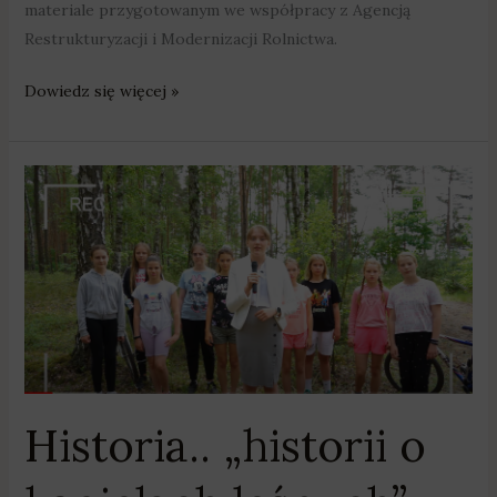
materiale przygotowanym we współpracy z Agencją
Restrukturyzacji i Modernizacji Rolnictwa.
Dowiedz się więcej »
Historia..
„historii
o
kąpielach
leśnych”
w
Obornikach
Historia.. „historii o