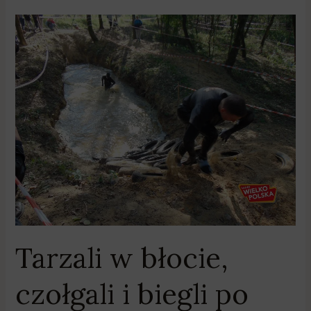
Tarzali
w
błocie,
czołgali
i
biegli
po
oponach
Tarzali w błocie,
czołgali i biegli po