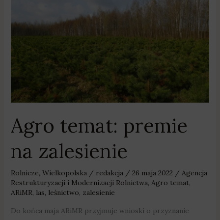
Agro
temat:
premie
na
zalesienie
Agro temat: premie
na zalesienie
Rolnicze
,
Wielkopolska
/
redakcja
/
26 maja 2022
/
Agencja
Restrukturyzacji i Modernizacji Rolnictwa
,
Agro temat
,
ARiMR
,
las
,
leśnictwo
,
zalesienie
Do końca maja ARiMR przyjmuje wnioski o przyznanie