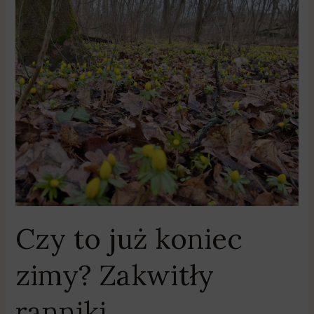
Czy
to
już
koniec
zimy?
Zakwitły
ranniki
Czy to już koniec
zimy? Zakwitły
ranniki