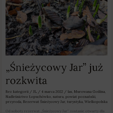
rozkwita
„Śnieżycowy Jar” już
rozkwita
Bez kategorii
/
JL
/
4 marca 2022
/
las
,
Murowana Goślina
,
Nadleśnictwo Łopuchówko
,
natura
,
powiat poznański
,
przyroda
,
Rezerwat Śnieżycowy Jar
,
turystyka
,
Wielkopolska
Od soboty rezerwat „Śnieżycowy Jar” zostanie otwarty dla