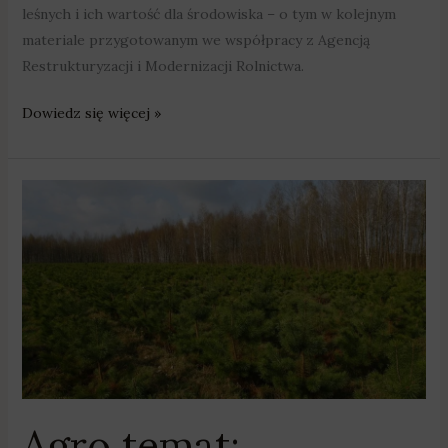
leśnych i ich wartość dla środowiska – o tym w kolejnym
materiale przygotowanym we współpracy z Agencją
Restrukturyzacji i Modernizacji Rolnictwa.
Dowiedz się więcej »
Agro
temat:
inwestycje
zwiększające
odporność
ekosystemów
leśnych
Agro temat: