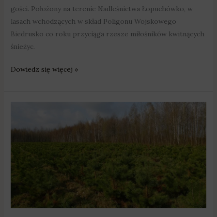
gości. Położony na terenie Nadleśnictwa Łopuchówko, w
lasach wchodzących w skład Poligonu Wojskowego
Biedrusko co roku przyciąga rzesze miłośników kwitnących
śnieżyc.
Dowiedz się więcej »
Agro
temat:
inwestycje
zwiększające
odporność
ekosystemów
leśnych