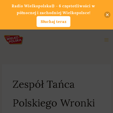
Przejdź
Radio Wielkopolska® - 6 częstotliwości w
do
północnej i zachodniej Wielkopolsce!
treści
Słuchaj teraz
Ma
Me
Zespół Tańca
Polskiego Wronki