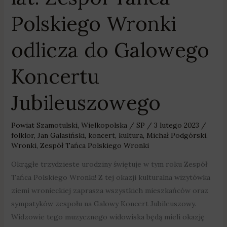
Koncertu
Polskiego Wronki
Jubileuszowego
odlicza do Galowego
Koncertu
Jubileuszowego
Powiat Szamotulski
,
Wielkopolska
/
SP
/
3 lutego 2023
/
folklor
,
Jan Galasiński
,
koncert
,
kultura
,
Michał Podgórski
,
Wronki
,
Zespół Tańca Polskiego Wronki
Okrągłe trzydzieste urodziny świętuje w tym roku Zespół
Tańca Polskiego Wronki! Z tej okazji kulturalna wizytówka
ziemi wronieckiej zaprasza wszystkich mieszkańców oraz
sympatyków zespołu na Galowy Koncert Jubileuszowy.
Widzowie tego muzycznego widowiska będą mieli okazję