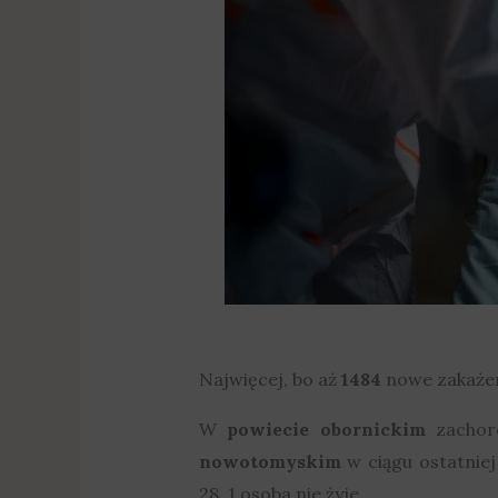
Najwięcej, bo aż
1484
nowe zakażen
W
powiecie obornickim
zachor
nowotomyskim
w ciągu ostatnie
28, 1 osoba nie żyje.