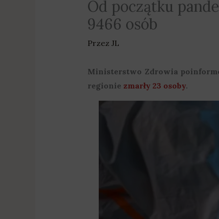
Od początku pande
9466 osób
Przez
JL
Ministerstwo Zdrowia poinform
regionie
zmarły 23 osoby
.