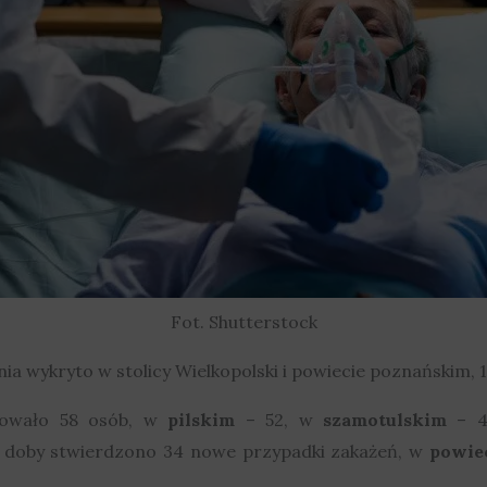
Fot. Shutterstock
ia wykryto w stolicy Wielkopolski i powiecie poznańskim, 1
owało 58 osób, w
pilskim
– 52, w
szamotulskim
– 47
j doby stwierdzono 34 nowe przypadki zakażeń, w
powie