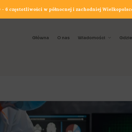
- 6 częstotliwości w północnej i zachodniej Wielkopolsc
Główna
O nas
Wiadomości
Gdzie