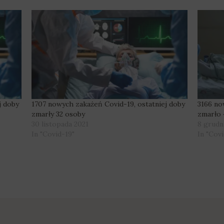
j doby
1707 nowych zakażeń Covid-19, ostatniej doby
3166 no
zmarły 32 osoby
zmarło 
30 listopada 2021
8 grudn
In "Covid-19"
In "Covi