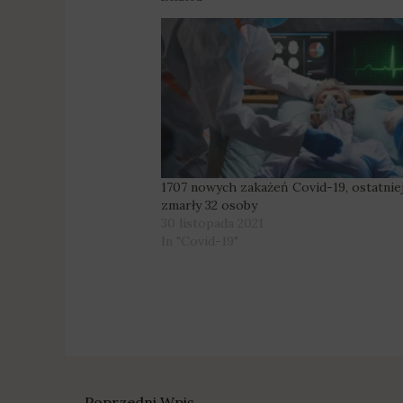
1707 nowych zakażeń Covid-19, ostatnie
zmarły 32 osoby
30 listopada 2021
In "Covid-19"
←
Poprzedni Wpis