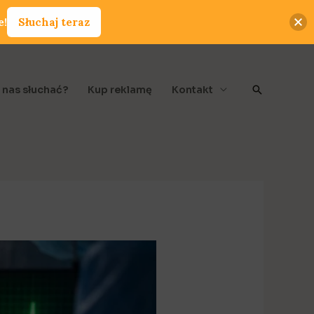
e!
Słuchaj teraz
Szukaj
 nas słuchać?
Kup reklamę
Kontakt