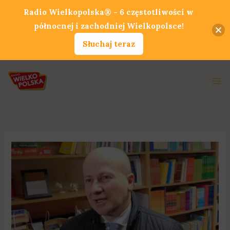
Przejdź
Radio Wielkopolska® - 6 częstotliwości w
do
północnej i zachodniej Wielkopolsce!
treści
Słuchaj teraz
Ma
Me