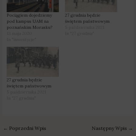
Pociągiem dojedziemy
27 grudnia będzie
pod kampus UAM na
świętem państwowym
poznańskim Morasku?
5 października 2021
13 maja 2020
In "27 grudnia"
In "inwestycje"
27 grudnia będzie
świętem państwowym
5 października 2021
In "27 grudnia"
←
Poprzedni Wpis
Następny Wpis
→