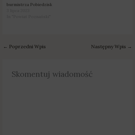
burmistrza Pobiedzisk
3 lipca 2023
In "Powiat Poznański"
←
Poprzedni Wpis
Następny Wpis
→
Skomentuj wiadomość