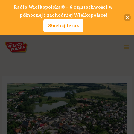
Przejdź
Radio Wielkopolska® - 6 częstotliwości w
do
północnej i zachodniej Wielkopolsce!
treści
Słuchaj teraz
Ma
Me