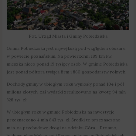
Fot. Urząd Miasta i Gminy Pobiedziska
Gmina Pobiedziska jest największą pod względem obszaru
w powiecie poznańskim. Na powierzchni 189 km kw.
mieszka nieco ponad 19 tysięcy osób. W gminie Pobiedziska
jest ponad półtora tysiąca firm i 860 gospodarstw rolnych.
Dochody gminy w ubiegłym roku wyniosły ponad 104 i pół
miliona złotych, zaś wydatki zrealizowano na kwotę 94 mln
328 tys. zł.
W ubiegłym roku w gminie Pobiedziska na inwestycje
przeznaczono 4 mln 843 tys. zł. Środki te przeznaczono
m.in. na przebudowę drogi na odcinku Góra – Promno,
budowę ulicy Malwowej i Słonecznikowej w Pobiedziskach