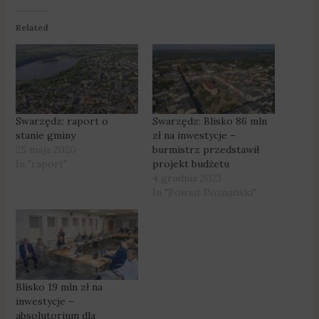
Related
Swarzędz: raport o
Swarzędz: Blisko 86 mln
stanie gminy
zł na inwestycje –
25 maja 2020
burmistrz przedstawił
In "raport"
projekt budżetu
4 grudnia 2023
In "Powiat Poznański"
Blisko 19 mln zł na
inwestycje –
absolutorium dla