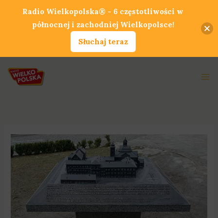
Przejdź
Radio Wielkopolska® - 6 częstotliwości w
do
północnej i zachodniej Wielkopolsce!
treści
Słuchaj teraz
Ma
Me