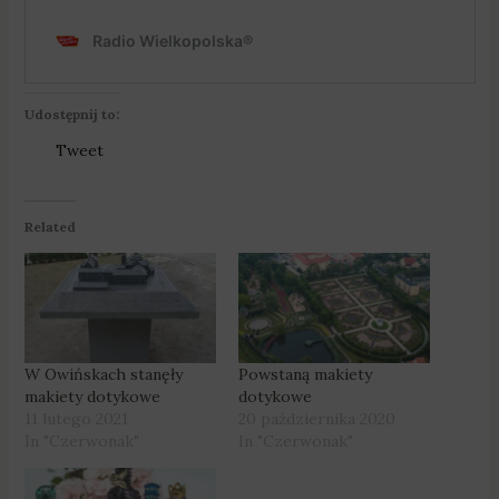
Udostępnij to:
Tweet
Related
W Owińskach stanęły
Powstaną makiety
makiety dotykowe
dotykowe
11 lutego 2021
20 października 2020
In "Czerwonak"
In "Czerwonak"