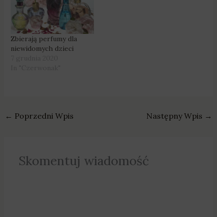
Zbierają perfumy dla
niewidomych dzieci
7 grudnia 2020
In "Czerwonak"
←
Poprzedni Wpis
Następny Wpis
→
Skomentuj wiadomość