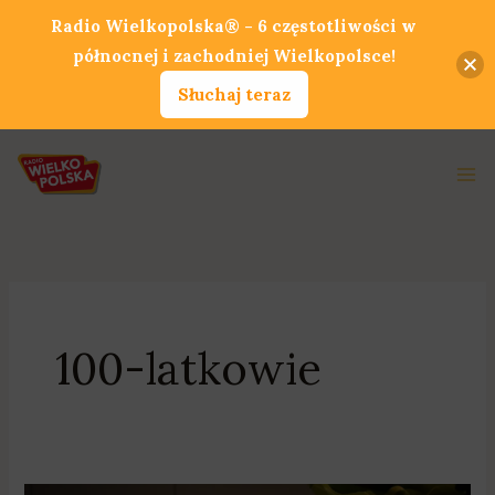
Przejdź
Radio Wielkopolska® - 6 częstotliwości w
do
północnej i zachodniej Wielkopolsce!
treści
Słuchaj teraz
Ma
Me
100-latkowie