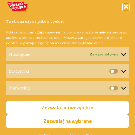
W Wielkopolsce jest aż 276 osób, które ukończyły 100. rok
życia. Najstarsza Wielkopolanka w zeszłym roku obchodziła
Ta strona używa plików cookie.
108. urodziny. Stulatkom z okazji tak dostojnego wieku
Pliki cookie pomagają zapewnić Tobie lepsze użytkowanie strony oraz
przysługuje specjalne, honorowe świadczenie.
analizować nasz ruch na stronie. Możesz zarządzać swoimi plikami
cookie, wyrażając zgodę na wszystkie lub wybrane opcje.
Dowiedz się więcej »
Niezbędne
Zawsze aktywne
Statystyki
Statysty
Marketing
Copyright © 2026 Radio Wielkopolska®
Marketi
Polityka Prywatności
Zezwalaj na wszystkie
Polityka Cookies
Nadawca
Zezwalaj na wybrane