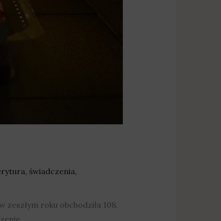
rytura
,
świadczenia
,
 w zeszłym roku obchodziła 108.
zenie.