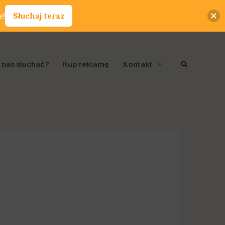
e!
Słuchaj teraz
Szukaj
 nas słuchać?
Kup reklamę
Kontakt