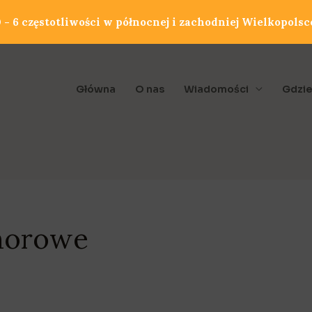
- 6 częstotliwości w północnej i zachodniej Wielkopolsc
Główna
O nas
Wiadomości
Gdzie
norowe