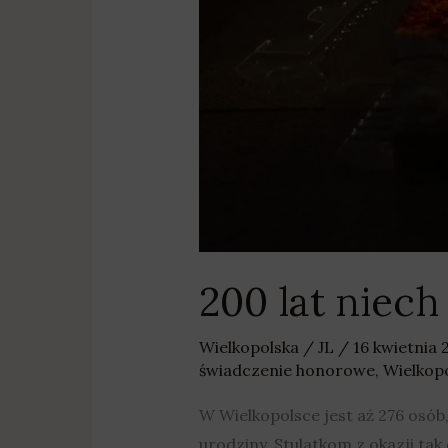
200 lat niec
Wielkopolska
/
JL
/
16 kwietnia
świadczenie honorowe
,
Wielkop
W Wielkopolsce jest aż 276 osób
urodziny. Stulatkom z okazji ta