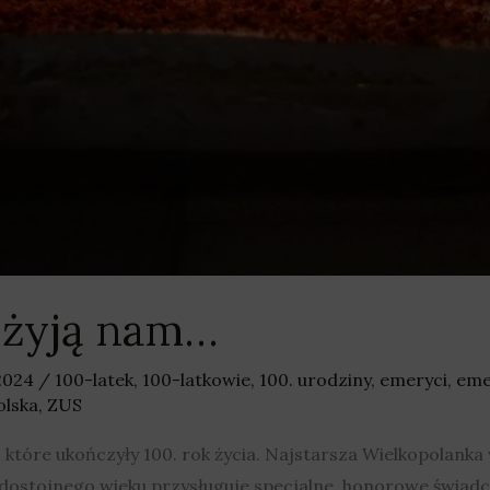
h żyją nam…
 2024
/
100-latek
,
100-latkowie
,
100. urodziny
,
emeryci
,
eme
olska
,
ZUS
, które ukończyły 100. rok życia. Najstarsza Wielkopolanka
k dostojnego wieku przysługuje specjalne, honorowe świadc